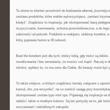
Ta strona to również przestrzeń do budowania własnej „kosmetyczk
zestawu produktów, które realnie wykorzystujesz, zamiast trzymać
kiedyś”. Znajdziesz tu inspiracje, jak skomponować bazę pielęgn
oczyszczanie, kremowanie, ochrona przeciwsłoneczna, a do tego 
zależności od potrzeb. Podobnie w makijażu: ulubiony korektor, a
który poprawia humor w 30 sekund.
Beat the boredom jest dla tych, którzy lubią, gdy treści są lekkie
moralizowania i bez wmawiania, że musisz coś kupić. Raczej w 
różnice, wybierz to, co ma sens dla Ciebie. Bo beauty może być p
To także miejsce, w którym znajdziesz tematy związane z upomi
komuś, kto „ma wszystko”, na co zwrócić uwagę przy kosmetykach
skomponować zestaw typu mini spa. Pojawiają się inspiracje na dr
radości: lakier w modnym kolorze. Są też pomysły na to, jak test
rozczarowań i nietrafionych zakupów.