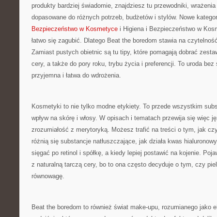
produkty bardziej świadomie, znajdziesz tu przewodniki, wrażenia
dopasowane do różnych potrzeb, budżetów i stylów. Nowe kategor
Bezpieczeństwo w Kosmetyce
i Higiena i Bezpieczeństwo w Kos
łatwo się zagubić. Dlatego Beat the boredom stawia na czytelnoś
Zamiast pustych obietnic są tu tipy, które pomagają dobrać zest
cery, a także do pory roku, trybu życia i preferencji. To uroda bez
przyjemna i łatwa do wdrożenia.
Kosmetyki to nie tylko modne etykiety. To przede wszystkim subs
wpływ na skórę i włosy. W opisach i tematach przewija się więc ję
zrozumiałość z merytoryką. Możesz trafić na treści o tym, jak cz
różnią się substancje natłuszczające, jak działa kwas hialuronowy
sięgać po retinol i spółkę, a kiedy lepiej postawić na kojenie. Poj
z naturalną tarczą cery, bo to ona często decyduje o tym, czy pie
równowagę.
Beat the boredom to również świat make-upu, rozumianego jako e