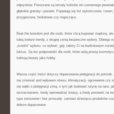
odprysków. Poruszane są tematy kolorów od czerwonego pewniaka,
głębokie granaty i pastele. Pojawiają się też wykończenia: cream
przygaszone, brokatowe czy migoczące.
Beat the boredom jest dla osób, które chcą kupować mądrzej, ale 
lubią świeże trendy, z drugiej cenią bezpieczne wybory. Dlatego w
„ścieżki” wyboru: co wybrać, gdy zależy Ci na budżetowym rozwią
luksus. Są też podpowiedzi dla osób, które wolą prostą kosmetyczk
traktują beauty jako hobby.
Ważna część treści dotyczy dopasowania pielęgnacji do potrzeb, 
się zmieniać pod wpływem stresu, klimatyzacji, ogrzewania czy st
się wątki o pielęgnacji zimą, o tym jak budować rutynę na rano, j
wzmacnianiem, kiedy wprowadzać kwasy, a kiedy postawić na rese
typu sensownie i bez przesady: zamiast dziesięciu produktów czas
dobrze dopasowane.