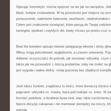
Opisując kosmetyki, można spojrzeć na nie jak na narzędzia. Je
blask, kolejne zmatowienie. W tej przestrzeni jest miejsce na r
przesuszenie, nadmierne świecenie, wrażliwość, niedoskonałośc
Celem jest znalezienie rozwiązań, które pasują do Twojej codzienn
treningów, spotkań i zwykłych dni, kiedy chcesz po prostu czuć s
Beat the boredom opisuje również pielęgnację włosów i skóry gło
Włosy mogą potrzebować wygładzenia, a czasem uniesienia. Pojaw
dobierać oczyszczacz do potrzeb, jak stosować odżywkę, czym ró
także jak nie przesadzić z ilością produktów, żeby nie zrobić na
jest wygoda i realne efekty: mniej puszenia bez zbędnych komplik
Jeśli lubisz konkret, znajdziesz tu treści, które tłumaczą różnice
pojęciami: odżywka vs. maska, baza pod makijaż vs. krem. W świ
brzmieć podobnie, a działanie bywa inne, więc takie rozróżnieni
lepsze decyzje zakupowe i nie marnować pieniędzy na rzeczy, któ
potrzeb.