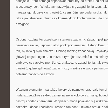
podejście, które pomaga dopasować produkty do efektu: od delik
wieczorowy look. W tekstach przewijają się zagadnienia typu: jak 
mieszanej, jak uzyskać trwałość, czym różni się puder sypki, jak
także jak stosować blush czy kosmetyk do konturowania. Nie chodz
o wygodę.
Osobny rozdział tej przestrzeni stanowią zapachy. Zapach jest jak
pewności siebie, uspokoić albo podkręcić energię. Dlatego Beat 
tak, by łatwiej było znaleźć ulubioną rodzinę zapachową. Pojawiaj
głównej części, ogonku, a także o tym, jak rozumieć określenia typ
ambrowe czy apetyczne. Są też praktyczne zagadnienia: jak zwię
trwałość, gdzie aplikować zapach, czym różni się woda perfumowa
dobierać zapach do sezonu.
Ważnym elementem są także kolory do paznokci oraz cały temat st
nuda szczególnie szybko zamienia się w kolorową zmianę, bo jede
nastrój i dodać charakteru. W opisach mogą pojawiać się wskazó
paznokci, doboru podkładu, pracy z top coat, unikania smug, a t