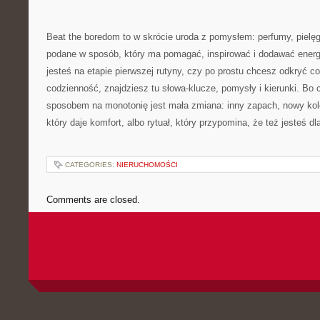
Beat the boredom to w skrócie uroda z pomysłem: perfumy, pielęg
podane w sposób, który ma pomagać, inspirować i dodawać energii
jesteś na etapie pierwszej rutyny, czy po prostu chcesz odkryć 
codzienność, znajdziesz tu słowa-klucze, pomysły i kierunki. B
sposobem na monotonię jest mała zmiana: inny zapach, nowy kol
który daje komfort, albo rytuał, który przypomina, że też jesteś 
CATEGORIES:
NIERUCHOMOŚCI
Comments are closed.