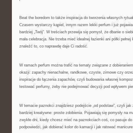
Beat the boredom to także inspiracja do tworzenia własnych rytu
Czasem wystarczy kąpiel, innym razem lekki perfum i już pojawia 
bardziej „Twój”. W treściach przewija się pomysł, że dbanie o sieb
mała celebracja. Nie trzeba mieć idealnej łazienki ani półki pełn
znaleźć to, co naprawdę daje Ci radość.
W ramach perfum można trafić na tematy związane z dobieranie
okazji: zapachy nienachalne, randkowe, czyste, zimowe czy orzeź
inspiracje do łączenia zapachów, czyli budowania własnej kompoz
testować perfumy, żeby nie podejmować decyzji pod wpływem pi
W temacie paznokci znajdziesz podejście „od podstaw”, czyli jak 
bardziej kreatywne: proste zdobienia. Pojawiają się pomysły na m
zwykłe dni, kiedy chcesz mieć na paznokciach coś, co pasuje do 
podpowiedzi, jak dobierać kolor do karnacji i jak ratować manicure