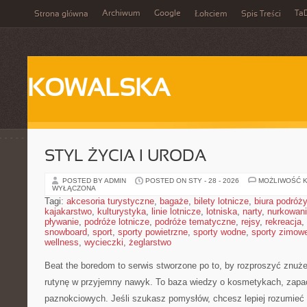
Archiwum
Google
Ta
Strona główna
Łokciem
Spis Treści
KOWALSKA
STYL ŻYCIA I URODA
POSTED BY ADMIN
POSTED ON STY - 28 - 2026
MOŻLIWOŚĆ 
WYŁĄCZONA
Tagi:
akcesoria turystyczne
,
bagaże
,
bilety lotnicze
,
biura podróży
kajakarstwo
,
kulturystyka
,
linie lotnicze
,
lotniska
,
narty
,
nurkowan
pływanie
,
podróże lotnicze
,
podróże tematyczne
,
rejsy
,
rekreacja
,
snowboard
,
sport
,
sporty powietrzne
,
sporty wodne
,
sporty zimow
wellness
,
wycieczki
,
żeglarstwo
Beat the boredom to serwis stworzone po to, by rozproszyć znuże
rutynę w przyjemny nawyk. To baza wiedzy o kosmetykach, zapa
paznokciowych. Jeśli szukasz pomysłów, chcesz lepiej rozumieć 