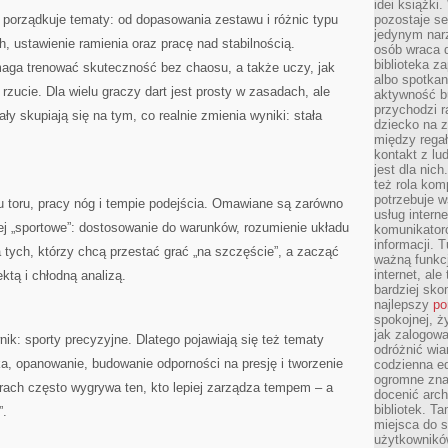
idei książki
na porządkuje tematy: od dopasowania zestawu i różnic typu
pozostaje se
jedynym nar
gh, ustawienie ramienia oraz pracę nad stabilnością.
osób wraca d
biblioteka za
maga trenować skuteczność bez chaosu, a także uczy, jak
albo spotka
zucie. Dla wielu graczy dart jest prosty w zasadach, ale
aktywność bu
przychodzi r
ały skupiają się na tym, co realnie zmienia wyniki: stała
dziecko na 
między regał
kontakt z lu
jest dla nic
też rola kom
potrzebuje 
iu toru, pracy nóg i tempie podejścia. Omawiane są zarówno
usług intern
ziej „sportowe”: dostosowanie do warunków, rozumienie układu
komunikator
informacji. 
la tych, którzy chcą przestać grać „na szczęście”, a zacząć
ważną funkcj
internet, al
ktą i chłodną analizą.
bardziej sko
najlepszy
po
spokojnej, ż
jak zalogowa
ik: sporty precyzyjne. Dlatego pojawiają się też tematy
odróżnić wia
a, opanowanie, budowanie odporności na presję i tworzenie
codzienna e
ogromne zna
rach często wygrywa ten, kto lepiej zarządza tempem – a
docenić arch
bibliotek. T
”.
miejsca do s
użytkowników