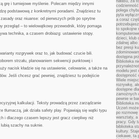
hałasu, za 
ą grę i turniejowe myślenie. Polecam między innymi
codzienność
polega chyba
edzę podstawową z konkretnymi poradami. Znajdziesz tu
pyta wyłączn
ki zasady oraz niuanse: od pierwszych prób po sprytne
a coraz częś
potrzebujesz
ólny przegląd – to wielowątkowy przewodnik, który pomaga
to spokojne 
wa technika, a czasem drobiazg: ustawienie stopy.
komputerowe,
dzieci, klub
zdalnej albo
bez presji k
zdominowany
arianty rozgrywek oraz to, jak budować czucie bili.
dostępna pr
oborem strzału, planowaniem sekwencji punktowej i
Biblioteka n
przynależnoś
y nacisk kładzie się na ustawienie, celowanie, a także na
modelu jest 
dostępność c
ów. Jeśli chcesz grać pewniej, znajdziesz tu podejście
Wiele miejsc
rozrywkę, al
dostępne dla
zamożnych cz
pewnie w bar
ecyzyjnej kalkulacji. Teksty prowadzą przez zarządzanie
Biblioteka m
Uczeń może p
e tłumaczą, jak działa safety play. Pojawiają się wątki typu
po rozmowę i
warsztaty, a
ch i dlaczego czasem lepszy jest gracz cierpliwy niż
pracy. Gdy t
y lubią szachy na suknie.
biblioteka st
kultury. Sta
ciekawe, ta