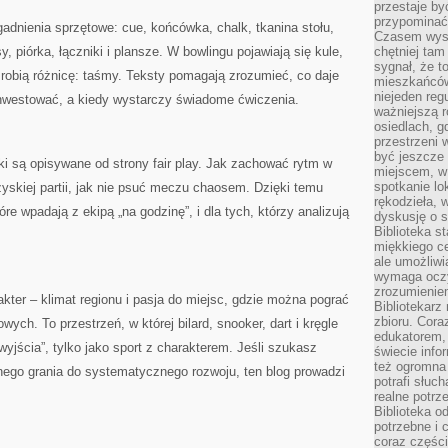
przestaje by
przypominać
adnienia sprzętowe: cue, końcówka, chalk, tkanina stołu,
Czasem wysta
sy, piórka, łączniki i plansze. W bowlingu pojawiają się kule,
chętniej tam
sygnał, że t
e robią różnicę: taśmy. Teksty pomagają zrozumieć, co daje
mieszkańców
niejeden regu
o inwestować, a kiedy wystarczy świadome ćwiczenia.
ważniejszą r
osiedlach, g
przestrzeni
być jeszcze
ki są opisywane od strony fair play. Jak zachować rytm w
miejscem, w
spotkanie lo
zyskiej partii, jak nie psuć meczu chaosem. Dzięki temu
rękodzieła, 
tóre wpadają z ekipą „na godzinę”, i dla tych, którzy analizują
dyskusję o s
Biblioteka s
miękkiego c
ale umożliwi
wymaga oczy
zrozumieniem 
rakter – klimat regionu i pasja do miejsc, gdzie można pograć
Bibliotekarz
zbioru. Cora
ych. To przestrzeń, w której bilard, snooker, dart i kręgle
edukatorem,
yjścia”, tylko jako sport z charakterem. Jeśli szukasz
świecie info
też ogromna 
uźnego grania do systematycznego rozwoju, ten blog prowadzi
potrafi słuc
realne potrz
Biblioteka o
potrzebne i 
coraz części