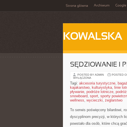
Archiwum
Google
Strona główna
KOWALSKA
SĘDZIOWANIE I P
POSTED BY ADMIN
POSTED ON
WYŁĄCZONA
Tagi:
akcesoria turystyczne
,
baga
kajakarstwo
,
kulturystyka
,
linie lo
pływanie
,
podróże lotnicze
,
podróż
snowboard
,
sport
,
sporty powietrz
wellness
,
wycieczki
,
żeglarstwo
To serwis poświęcony bilardowi, 
dyscyplinom precyzji, w których li
powstało dla osób, które chcą grać 