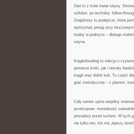
Dart to z kolei świat rutyny. Stro
softdart, po technikę: follow-throu
Znajdziesz tu podejście, które po
wytrzymać presję przy kluczowym r
trudny w praktyce – dlatego materi
rutyna.
Kręgle/bowling to sekcja o czytan
pierwsze kroki, jak i tematy bard
kręgli oraz dobór kuli. To część d
grać metodycznie – z planem, kore
Cały serwis spina wspólny mianown
przekrojowe: mentalność zawodnik
procedury przed ruchem. W tych g
nie tylko ten, kto ma „lepszy dzień