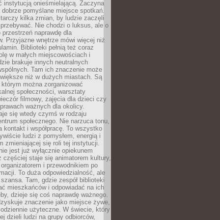
ć instytucją onieśmielającą. Zaczyna
 dobrze pomyślane miejsce spotkań.
rczy kilka zmian, by ludzie zaczęli
 przebywać. Nie chodzi o luksus, ale o
o przestrzeń naprawdę dla
. Przyjazne wnętrze mówi więcej niż
lamin. Biblioteki pełnią też coraz
olę w małych miejscowościach i
dzie brakuje innych neutralnych
 wspólnych. Tam ich znaczenie może
 większe niż w dużych miastach. Są
 którym można zorganizować
kalnej społeczności, warsztaty
wieczór filmowy, zajęcia dla dzieci czy
prawach ważnych dla okolicy.
taje się wtedy czymś w rodzaju
entrum społecznego. Nie narzuca tonu,
a kontakt i współpracę. To wszystko
wiście ludzi z pomysłem, energią i
zmieniającej się roli tej instytucji.
 nie jest już wyłącznie opiekunem
z częściej staje się animatorem kultury,
 organizatorem i przewodnikiem po
rmacji. To duża odpowiedzialność, ale
szansa. Tam, gdzie zespół biblioteki
hać mieszkańców i odpowiadać na ich
eby, dzieje się coś naprawdę ważnego.
dzyskuje znaczenie jako miejsce żywe,
codziennie użyteczne. W świecie, który
ej dzieli ludzi na grupy odbiorców,