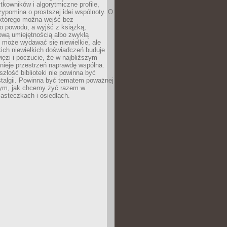
ytkowników i algorytmiczne profile,
rzypomina o prostszej idei wspólnoty. O
 którego można wejść bez
o powodu, a wyjść z książką,
nową umiejętnością albo zwykłą
 może wydawać się niewielkie, ale
kich niewielkich doświadczeń buduje
więzi i poczucie, że w najbliższym
tnieje przestrzeń naprawdę wspólna.
szłość biblioteki nie powinna być
talgii. Powinna być tematem poważnej
ym, jak chcemy żyć razem w
asteczkach i osiedlach.