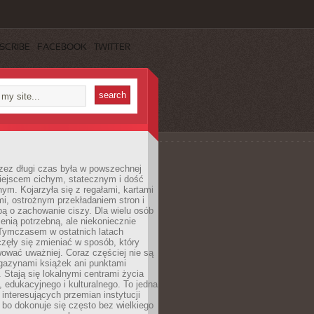
SCRIBE
FACEBOOK
TWITTER
rzez długi czas była w powszechnej
iejscem cichym, statecznym i dość
ym. Kojarzyła się z regałami, kartami
mi, ostrożnym przekładaniem stron i
ą o zachowanie ciszy. Dla wielu osób
zenią potrzebną, ale niekoniecznie
 Tymczasem w ostatnich latach
aczęły się zmieniać w sposób, który
ować uważniej. Coraz częściej nie są
agazynami książek ani punktami
Stają się lokalnymi centrami życia
 edukacyjnego i kulturalnego. To jedna
j interesujących przemian instytucji
 bo dokonuje się często bez wielkiego