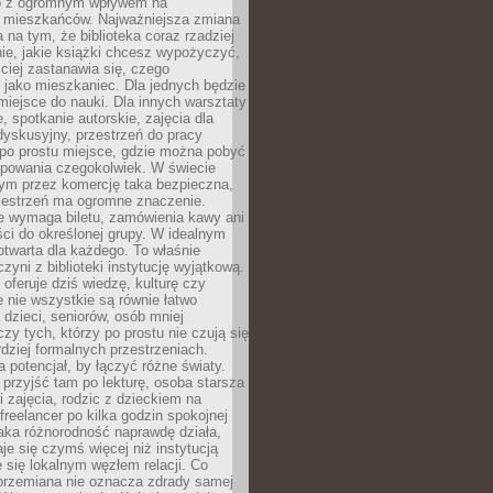
to z ogromnym wpływem na
 mieszkańców. Najważniejsza zmiana
 na tym, że biblioteka coraz rzadziej
ie, jakie książki chcesz wypożyczyć,
ciej zastanawia się, czego
 jako mieszkaniec. Dla jednych będzie
miejsce do nauki. Dla innych warsztaty
 spotkanie autorskie, zajęcia dla
 dyskusyjny, przestrzeń do pracy
 po prostu miejsce, gdzie można pobyć
upowania czegokolwiek. W świecie
m przez komercję taka bezpieczna,
zestrzeń ma ogromne znaczenie.
ie wymaga biletu, zamówienia kawy ani
ci do określonej grupy. W idealnym
otwarta dla każdego. To właśnie
zyni z biblioteki instytucję wyjątkową.
 oferuje dziś wiedzę, kulturę czy
e nie wszystkie są równie łatwo
 dzieci, seniorów, osób mniej
y tych, którzy po prostu nie czują się
dziej formalnych przestrzeniach.
a potencjał, by łączyć różne światy.
rzyjść tam po lekturę, osoba starsza
 zajęcia, rodzic z dzieckiem na
 freelancer po kilka godzin spokojnej
aka różnorodność naprawdę działa,
aje się czymś więcej niż instytucją
je się lokalnym węzłem relacji. Co
 przemiana nie oznacza zdrady samej