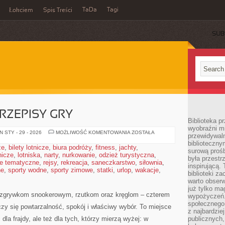
TaDa
Tagi
Łokciem
Spis Treści
SUB
RZEPISY GRY
Biblioteka p
wyobraźni m
SĘDZIOWANIE
 STY - 29 - 2026
MOŻLIWOŚĆ KOMENTOWANIA
ZOSTAŁA
przewidywaln
I
biblioteczny
PRZEPISY
że
,
bilety lotnicze
,
biura podróży
,
fitness
,
jachty
,
GRY
surową prośb
tnicze
,
lotniska
,
narty
,
nurkowanie
,
odzież turystyczna
,
była przestr
e tematyczne
,
rejsy
,
rekreacja
,
saneczkarstwo
,
siłownia
,
inspirującą.
ne
,
sporty wodne
,
sporty zimowe
,
statki
,
urlop
,
wakacje
,
biblioteki z
warto obserw
już tylko m
rozgrywkom snookerowym, rzutkom oraz kręglom – czterem
wypożyczeń. 
społecznego,
czy się powtarzalność, spokój i właściwy wybór. To miejsce
z najbardzie
dla frajdy, ale też dla tych, którzy mierzą wyżej: w
publicznych,