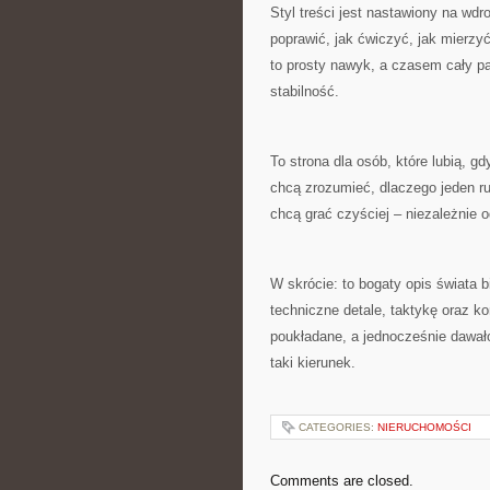
Styl treści jest nastawiony na wdr
poprawić, jak ćwiczyć, jak mierzy
to prosty nawyk, a czasem cały pak
stabilność.
To strona dla osób, które lubią, g
chcą zrozumieć, dlaczego jeden ruc
chcą grać czyściej – niezależnie od
W skrócie: to bogaty opis świata b
techniczne detale, taktykę oraz ko
poukładane, a jednocześnie dawało
taki kierunek.
CATEGORIES:
NIERUCHOMOŚCI
Comments are closed.