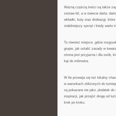
Ważną częścią treści są także zag
zestaw bil, a w świecie darta: dart
wkładki, buty oraz drobiazgi, któr
stabilniejszy sprzęt i kiedy wart
To również miejsce, gdzie rozgryw
grupie, jak ustalić zasady w towar
strona jest przyjazna i dla osób, k
kąt do milimetra.
W tle przewija się też lokalny cha
w warunkach zbliżonych do turniejow
są pokazane nie jako „dodatek do w
inspiracji, jak przejść drogę od l
krok po kroku.