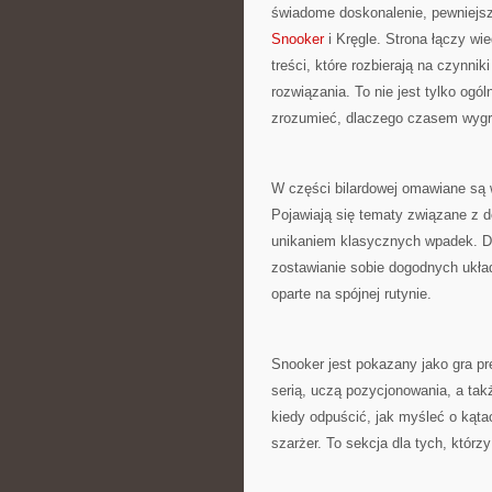
świadome doskonalenie, pewniejsz
Snooker
i Kręgle. Strona łączy wi
treści, które rozbierają na czynni
rozwiązania. To nie jest tylko og
zrozumieć, dlaczego czasem wygry
W części bilardowej omawiane są w
Pojawiają się tematy związane z d
unikaniem klasycznych wpadek. Duż
zostawianie sobie dogodnych układ
oparte na spójnej rutynie.
Snooker jest pokazany jako gra pr
serią, uczą pozycjonowania, a takż
kiedy odpuścić, jak myśleć o kąta
szarżer. To sekcja dla tych, którz