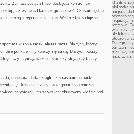
klientów, uż
ożenia. Zamiast pustych haseł dostajesz konkret: co
biblioteka p
ć postęp, jak wyłapać błąd i jak go naprawić. Czasem będzie
miejscu, do
szczególneg
iet: trening + regeneracja + plan. Właśnie tak buduje się
inspiracją, 
rozmową. To
właśnie z ta
się lokalne 
otoczeniu is
Dlatego przy
dy sport ma w sobie smak, ale też pazur. Dla tych, którzy
tematem nos
h daje punkt, a inny kończy się stratą. Dla tych, którzy
rozmowy o t
miastach, mi
 tego, czy trzymają w dłoni lotkę, czy stoją przy tarczy.
ilarda, snookera, darta i kręgli – z naciskiem na naukę,
ncentrację. Jeśli chcesz, by Twoje granie było bardziej
 więcej satysfakcji, ten serwis jest zbudowany właśnie pod