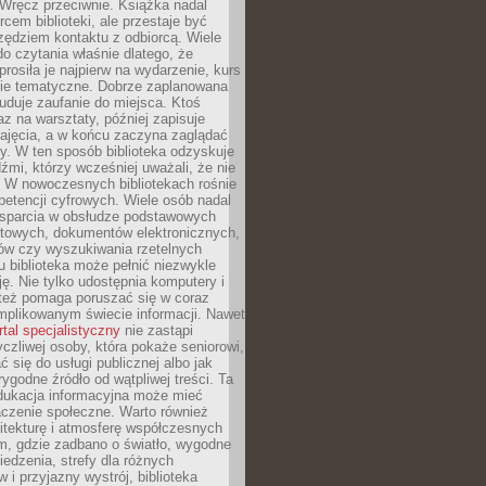
. Wręcz przeciwnie. Książka nadal
rcem biblioteki, ale przestaje być
zędziem kontaktu z odbiorcą. Wiele
o czytania właśnie dlatego, że
prosiła je najpierw na wydarzenie, kurs
nie tematyczne. Dobrze zaplanowana
duje zaufanie do miejsca. Ktoś
az na warsztaty, później zapisuje
zajęcia, a w końcu zaczyna zaglądać
y. W ten sposób biblioteka odzyskuje
dźmi, którzy wcześniej uważali, że nie
h. W nowoczesnych bibliotekach rośnie
petencji cyfrowych. Wiele osób nadal
wsparcia w obsłudze podstawowych
etowych, dokumentów elektronicznych,
ów czy wyszukiwania rzetelnych
Tu biblioteka może pełnić niezwykle
ę. Nie tylko udostępnia komputery i
e też pomaga poruszać się w coraz
mplikowanym świecie informacji. Nawet
rtal specjalistyczny
nie zastąpi
yczliwej osoby, która pokaże seniorowi,
ć się do usługi publicznej albo jak
rygodne źródło od wątpliwej treści. Ta
dukacja informacyjna może mieć
czenie społeczne. Warto również
itekturę i atmosferę współczesnych
am, gdzie zadbano o światło, wygodne
iedzenia, strefy dla różnych
 i przyjazny wystrój, biblioteka