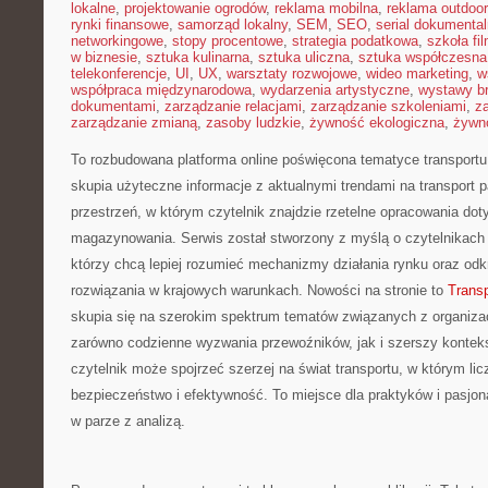
lokalne
,
projektowanie ogrodów
,
reklama mobilna
,
reklama outdoor
rynki finansowe
,
samorząd lokalny
,
SEM
,
SEO
,
serial dokumental
networkingowe
,
stopy procentowe
,
strategia podatkowa
,
szkoła fi
w biznesie
,
sztuka kulinarna
,
sztuka uliczna
,
sztuka współczesna
telekonferencje
,
UI
,
UX
,
warsztaty rozwojowe
,
wideo marketing
,
w
współpraca międzynarodowa
,
wydarzenia artystyczne
,
wystawy b
dokumentami
,
zarządzanie relacjami
,
zarządzanie szkoleniami
,
z
zarządzanie zmianą
,
zasoby ludzkie
,
żywność ekologiczna
,
żywno
To rozbudowana platforma online poświęcona tematyce transportu i
skupia użyteczne informacje z aktualnymi trendami na transport 
przestrzeń, w którym czytelnik znajdzie rzetelne opracowania dotyc
magazynowania. Serwis został stworzony z myślą o czytelnikach 
którzy chcą lepiej rozumieć mechanizmy działania rynku oraz od
rozwiązania w krajowych warunkach. Nowości na stronie to
Transp
skupia się na szerokim spektrum tematów związanych z organizac
zarówno codzienne wyzwania przewoźników, jak i szerszy kontek
czytelnik może spojrzeć szerzej na świat transportu, w którym li
bezpieczeństwo i efektywność. To miejsce dla praktyków i pasjona
w parze z analizą.