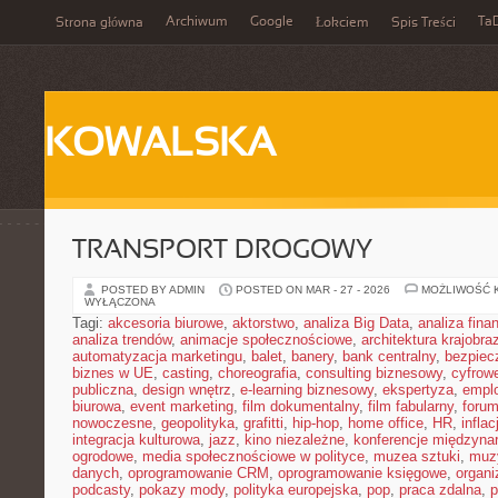
Archiwum
Google
Ta
Strona główna
Łokciem
Spis Treści
KOWALSKA
TRANSPORT DROGOWY
POSTED BY ADMIN
POSTED ON MAR - 27 - 2026
MOŻLIWOŚĆ 
WYŁĄCZONA
Tagi:
akcesoria biurowe
,
aktorstwo
,
analiza Big Data
,
analiza fin
analiza trendów
,
animacje społecznościowe
,
architektura krajobra
automatyzacja marketingu
,
balet
,
banery
,
bank centralny
,
bezpiec
biznes w UE
,
casting
,
choreografia
,
consulting biznesowy
,
cyfrow
publiczna
,
design wnętrz
,
e-learning biznesowy
,
ekspertyza
,
emplo
biurowa
,
event marketing
,
film dokumentalny
,
film fabularny
,
foru
nowoczesne
,
geopolityka
,
grafitti
,
hip-hop
,
home office
,
HR
,
inflac
integracja kulturowa
,
jazz
,
kino niezależne
,
konferencje międzyna
ogrodowe
,
media społecznościowe w polityce
,
muzea sztuki
,
muz
danych
,
oprogramowanie CRM
,
oprogramowanie księgowe
,
organ
podcasty
,
pokazy mody
,
polityka europejska
,
pop
,
praca zdalna
,
p