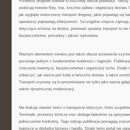
Przewozy drogowe stanowi tu kluczowy obszar publikacji. Teksty 
analizują kwestie floty, tras, kosztów paliwa i organizacji dostaw
jak wygląda nowoczesny transport drogowy, jakie pojawiają się bar
operatorzy poprawiają efektywność. Szczególne miejsce zajmują 
dotyczące ochrony na drodze, ponieważ sprawny transport to nie 
bezpieczeństwo, procedury i jakość wykonania.
Ważnym elementem serwisu jest także obszar przewozów szynow
pozostaje jednym z fundamentów mobilności i logistyki. Publikacj
znaczenie inwestycji, bezpieczeństwa i organizacji ruchu. Dzięki
zobaczyć, jak ważna jest kolej w łańcuchu dostaw, a także oceni
Transport szynowy są tu prezentowane nie tylko jako ważna gałąź
sektor dynamicznej modernizacji.
Nie brakuje również treści o transporcie lotniczym, które uzupełnia
Terminale, przewozy lotnicze oraz obsługa ładunków są opisywan
jednocześnie konkretny. Tego rodzaju publikacje pomagają zrozum
logistyce w obsłudze biznesu i handlu. Dzięki temu portal nie ogra