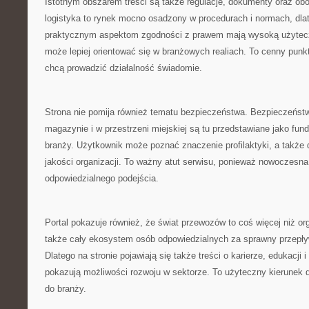
Istotnym obszarem treści są także regulacje, dokumenty oraz obo
logistyka to rynek mocno osadzony w procedurach i normach, dla
praktycznym aspektom zgodności z prawem mają wysoką użytecz
może lepiej orientować się w branżowych realiach. To cenny punkt
chcą prowadzić działalność świadomie.
Strona nie pomija również tematu bezpieczeństwa. Bezpieczeństw
magazynie i w przestrzeni miejskiej są tu przedstawiane jako fun
branży. Użytkownik może poznać znaczenie profilaktyki, a także d
jakości organizacji. To ważny atut serwisu, ponieważ nowoczesn
odpowiedzialnego podejścia.
Portal pokazuje również, że świat przewozów to coś więcej niż org
także cały ekosystem osób odpowiedzialnych za sprawny przepły
Dlatego na stronie pojawiają się także treści o karierze, edukacji 
pokazują możliwości rozwoju w sektorze. To użyteczny kierunek d
do branży.