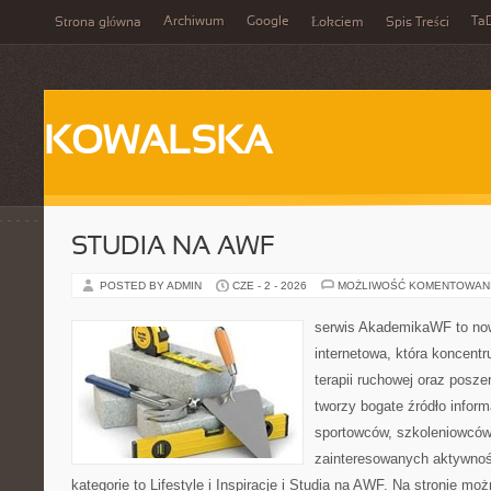
Archiwum
Google
Ta
Strona główna
Łokciem
Spis Treści
KOWALSKA
STUDIA NA AWF
POSTED BY ADMIN
CZE - 2 - 2026
MOŻLIWOŚĆ KOMENTOWAN
serwis AkademikaWF to no
internetowa, która koncentru
terapii ruchowej oraz posze
tworzy bogate źródło inform
sportowców, szkoleniowców
zainteresowanych aktywnoś
kategorie to Lifestyle i Inspiracje i Studia na AWF. Na stronie moż