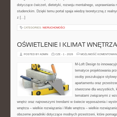
dotyczące ćwiczeń, dietetyki, rozwoju mentalnego, usprawniania
studenckim. Dzięki temu portal spaja wiedzę teoretyczną z realn
z […]
CATEGORIES:
NIERUCHOMOŚCI
OŚWIETLENIE I KLIMAT WNĘTRZ
POSTED BY ADMIN
CZE - 1 - 2026
MOŻLIWOŚĆ KOMENTOWAN
M-Loft Design to innowacyj
tematyce projektowania prze
osoby poszukujące stylowy
apartamentu oraz przestrzen
stworzone dla wszystkich, k
tematami związanymi z wz
wnętrz oraz najnowszymi trendami w świecie wyposażenia i wystr
wnętrza – wielkie rozwiązania i Małe wnętrza – wielkie rozwiązan
obszerne poradniki dotyczące modnych przestrzeni, które pomaga