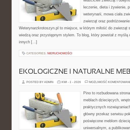
właścicieli zwierząt i obejm
leczenie, dieta i żywienie,
weterynarii, mowa ciała zwi
zwierząt oraz podróżowanie
Weterynarzkrotoszyn.pl to miejsce, w którym miłość do zwierząt 
wiedzą oraz przystępnym stylem. To blog, który powstał z myślą 
innych […]
CATEGORIES:
NIERUCHOMOŚCI
EKOLOGICZNE I NATURALNE ME
POSTED BY ADMIN
KWI - 1 - 2026
MOŻLIWOŚĆ KOMENTOWAN
Pino to rozbudowana strona,
meblach dziecięcych, wnętr
praktycznych rozwiązaniac
główny przekaz serwisu pok
poświęcone meblom dzieci
uniwersalnym, a publikowan