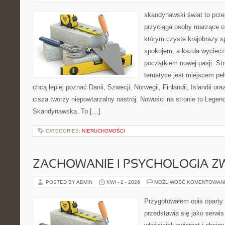
skandynawski świat to prze
przyciąga osoby marzące o
którym czyste krajobrazy s
spokojem, a każda wyciecz
początkiem nowej pasji. St
tematyce jest miejscem peł
chcą lepiej poznać Danii, Szwecji, Norwegii, Finlandii, Islandii or
cisza tworzy niepowtarzalny nastrój. Nowości na stronie to Legend
Skandynawska. To […]
CATEGORIES:
NIERUCHOMOŚCI
ZACHOWANIE I PSYCHOLOGIA Z
POSTED BY ADMIN
KWI - 2 - 2026
MOŻLIWOŚĆ KOMENTOWAN
Przygotowałem opis oparty 
przedstawia się jako serwis