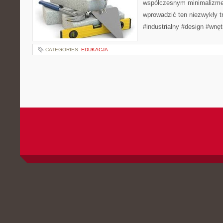
współczesnym minimalizme
wprowadzić ten niezwykły t
#industrialny #design #wnęt
CATEGORIES:
EDUKACJA