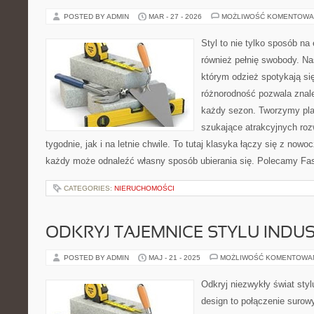
POSTED BY ADMIN
MAR - 27 - 2026
MOŻLIWOŚĆ KOMENTOWA
Styl to nie tylko sposób na
również pełnię swobody. Na
którym odzież spotykają si
różnorodność pozwala znale
każdy sezon. Tworzymy plat
szukające atrakcyjnych ro
tygodnie, jak i na letnie chwile. To tutaj klasyka łączy się z now
każdy może odnaleźć własny sposób ubierania się. Polecamy Fa
CATEGORIES:
NIERUCHOMOŚCI
ODKRYJ TAJEMNICE STYLU INDU
POSTED BY ADMIN
MAJ - 21 - 2025
MOŻLIWOŚĆ KOMENTOWA
Odkryj niezwykły świat stylu
design to połączenie suro