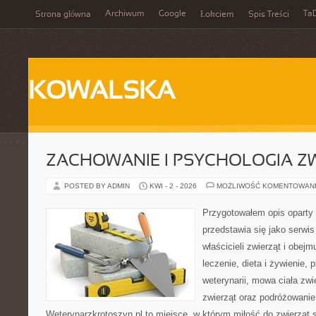
Archiwum
Google
Ta
Strona główna
Łokciem
Spis Treści
KOWALSKA
ZACHOWANIE I PSYCHOLOGIA Z
POSTED BY ADMIN
KWI - 2 - 2026
MOŻLIWOŚĆ KOMENTOWAN
Przygotowałem opis oparty 
przedstawia się jako serwis
właścicieli zwierząt i obejm
leczenie, dieta i żywienie,
weterynarii, mowa ciała zwi
zwierząt oraz podróżowanie
Weterynarzkrotoszyn.pl to miejsce, w którym miłość do zwierząt 