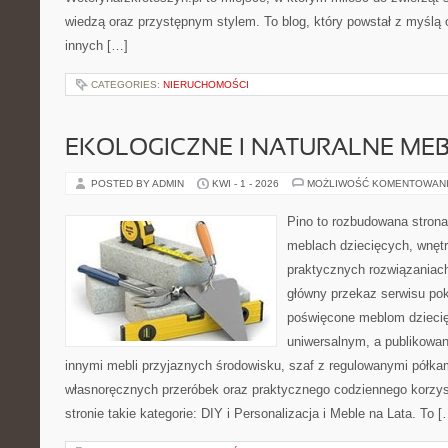
wiedzą oraz przystępnym stylem. To blog, który powstał z myślą 
innych […]
CATEGORIES:
NIERUCHOMOŚCI
EKOLOGICZNE I NATURALNE ME
POSTED BY ADMIN
KWI - 1 - 2026
MOŻLIWOŚĆ KOMENTOWAN
Pino to rozbudowana strona,
meblach dziecięcych, wnętr
praktycznych rozwiązaniac
główny przekaz serwisu pok
poświęcone meblom dzieci
uniwersalnym, a publikowan
innymi mebli przyjaznych środowisku, szaf z regulowanymi półka
własnoręcznych przeróbek oraz praktycznego codziennego korzyst
stronie takie kategorie: DIY i Personalizacja i Meble na Lata. To [