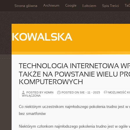
Archiwum
Google
Ta
Strona główna
Łokciem
Spis Treści
KOWALSKA
TECHNOLOGIA INTERNETOWA W
TAKŻE NA POWSTANIE WIELU 
KOMPUTEROWYCH
POSTED BY ADMIN
POSTED ON SIE - 11 - 2025
MOŻLIWOŚĆ 
WYŁĄCZONA
Co niektórym uczestnikom najmłodszego pokolenia trudno jest w 
bez smartfonów
Niektórym członkom najmłodszego pokolenia trudno jest w ogóle w