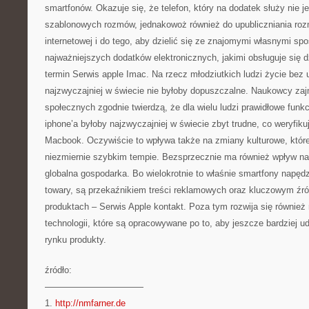
smartfonów. Okazuje się, że telefon, który na dodatek służy nie 
szablonowych rozmów, jednakowoż również do upubliczniania rozm
internetowej i do tego, aby dzielić się ze znajomymi własnymi spo
najważniejszych dodatków elektronicznych, jakimi obsługuje się 
termin Serwis apple Imac. Na rzecz młodziutkich ludzi życie be
najzwyczajniej w świecie nie byłoby dopuszczalne. Naukowcy za
społecznych zgodnie twierdzą, że dla wielu ludzi prawidłowe fun
iphone’a byłoby najzwyczajniej w świecie zbyt trudne, co weryfiku
Macbook. Oczywiście to wpływa także na zmiany kulturowe, któr
niezmiernie szybkim tempie. Bezsprzecznie ma również wpływ na 
globalna gospodarka. Bo wielokrotnie to właśnie smartfony napę
towary, są przekaźnikiem treści reklamowych oraz kluczowym źr
produktach – Serwis Apple kontakt. Poza tym rozwija się również
technologii, które są opracowywane po to, aby jeszcze bardziej ud
rynku produkty.
źródło:
———————————
1.
http://nmfarner.de