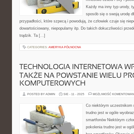
Każdy ma inny typ urody, 
sposób się o swoją urodę d
przypadłości, które szpecą i powodują, że człowiek czuje się nie
dowartościowany, niepopularny itp. Do takich dokuczliwości prz
trądzik. Ta […]
CATEGORIES:
AMERYKA PÓŁNOCNA
TECHNOLOGIA INTERNETOWA W
TAKŻE NA POWSTANIE WIELU 
KOMPUTEROWYCH
POSTED BY ADMIN
SIE - 11 - 2025
MOŻLIWOŚĆ KOMENTOWAN
Co niektórym uczestnikom 
trudno jest w ogóle wyobraz
smartfonów Niektórym czł
pokolenia trudno jest w ogó