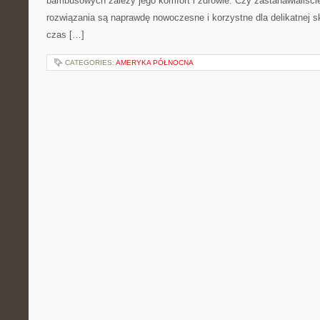
bambusowych zależy jego komfort i zdrowie. Czy zastanawialiście 
rozwiązania są naprawdę nowoczesne i korzystne dla delikatnej sk
czas […]
CATEGORIES:
AMERYKA PÓŁNOCNA