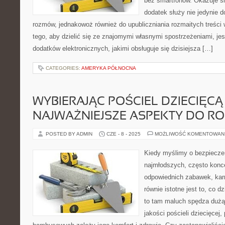
bez smartfonów. Okazuje się
dodatek służy nie jedynie 
rozmów, jednakowoż również do upubliczniania rozmaitych treści w 
tego, aby dzielić się ze znajomymi własnymi spostrzeżeniami, je
dodatków elektronicznych, jakimi obsługuje się dzisiejsza […]
CATEGORIES:
AMERYKA PÓŁNOCNA
WYBIERAJĄC POŚCIEL DZIECIĘCĄ 
NAJWAŻNIEJSZE ASPEKTY DO R
POSTED BY ADMIN
CZE - 8 - 2025
MOŻLIWOŚĆ KOMENTOWAN
Kiedy myślimy o bezpiecze
najmłodszych, często konc
odpowiednich zabawek, kar
równie istotne jest to, co d
to tam maluch spędza dużą 
jakości pościeli dziecięcej