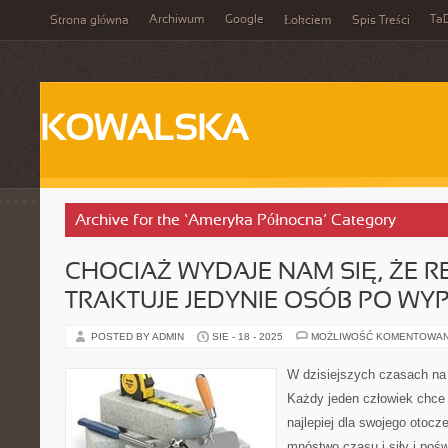
Archiwum
Google
Ta
Strona główna
Łokciem
Spis Treści
KOWALSKA
Archive for the ‘Ameryka Północna’ Category
CHOCIAŻ WYDAJE NAM SIĘ, ŻE R
TRAKTUJE JEDYNIE OSÓB PO W
POSTED BY ADMIN
SIE - 18 - 2025
MOŻLIWOŚĆ KOMENTOWA
W dzisiejszych czasach na 
Każdy jeden człowiek chce 
najlepiej dla swojego otoc
mnóstwo czasu i siły i poś