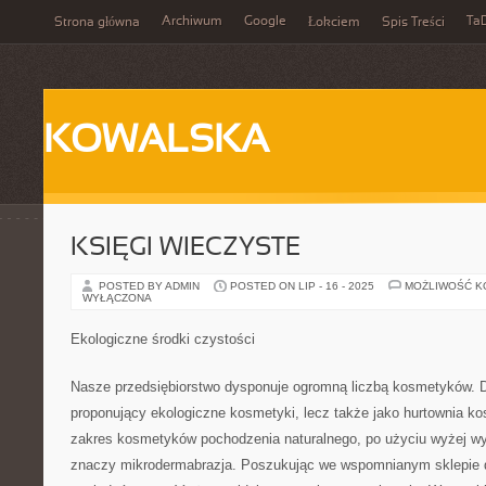
Archiwum
Google
Ta
Strona główna
Łokciem
Spis Treści
KOWALSKA
KSIĘGI WIECZYSTE
POSTED BY ADMIN
POSTED ON LIP - 16 - 2025
MOŻLIWOŚĆ 
WYŁĄCZONA
Ekologiczne środki czystości
Nasze przedsiębiorstwo dysponuje ogromną liczbą kosmetyków. Dz
proponujący ekologiczne kosmetyki, lecz także jako hurtownia 
zakres kosmetyków pochodzenia naturalnego, po użyciu wyżej 
znaczy mikrodermabrazja. Poszukując we wspomnianym sklepie 