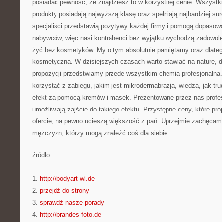
posiadać pewność, że znajdziesz to w korzystnej cenie. Wszyst
produkty posiadają najwyższą klasę oraz spełniają najbardziej su
specjaliści przedstawią pozytywy każdej firmy i pomogą dopas
nabywców, więc nasi kontrahenci bez wyjątku wychodzą zadowolen
żyć bez kosmetyków. My o tym absolutnie pamiętamy oraz dlateg
kosmetyczna. W dzisiejszych czasach warto stawiać na naturę, d
propozycji przedstwiamy przede wszystkim chemia profesjonalna. 
korzystać z zabiegu, jakim jest mikrodermabrazja, wiedzą, jak tr
efekt za pomocą kremów i masek. Prezentowane przez nas profes
umożliwiają zajście do takiego efektu. Przystępne ceny, które pr
ofercie, na pewno ucieszą większość z pań. Uprzejmie zachęcam
mężczyzn, którzy mogą znaleźć coś dla siebie.
źródło:
———————————
1.
http://bodyart-wl.de
2.
przejdź do strony
3.
sprawdź nasze porady
4.
http://brandes-foto.de