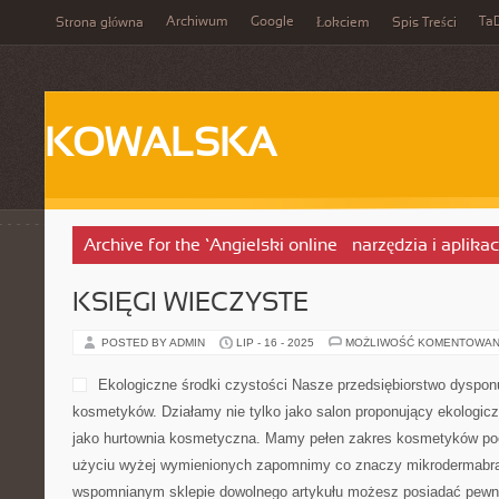
Archiwum
Google
Ta
Strona główna
Łokciem
Spis Treści
KOWALSKA
Archive for the ‘Angielski online – narzędzia i aplika
KSIĘGI WIECZYSTE
POSTED BY ADMIN
LIP - 16 - 2025
MOŻLIWOŚĆ KOMENTOWAN
Ekologiczne środki czystości Nasze przedsiębiorstwo dyspon
kosmetyków. Działamy nie tylko jako salon proponujący ekologic
jako hurtownia kosmetyczna. Mamy pełen zakres kosmetyków poc
użyciu wyżej wymienionych zapomnimy co znaczy mikrodermabra
wspomnianym sklepie dowolnego artykułu możesz posiadać pewno