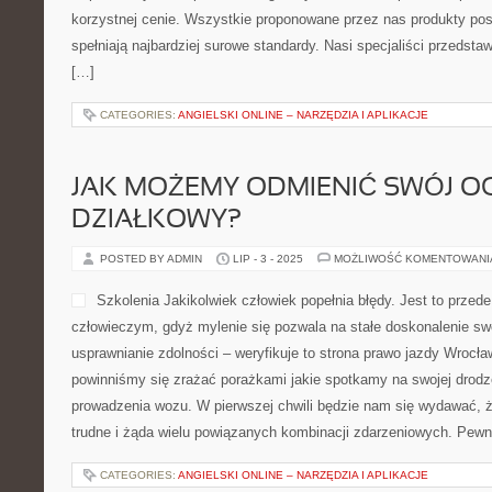
korzystnej cenie. Wszystkie proponowane przez nas produkty pos
spełniają najbardziej surowe standardy. Nasi specjaliści przedsta
[…]
CATEGORIES:
ANGIELSKI ONLINE – NARZĘDZIA I APLIKACJE
JAK MOŻEMY ODMIENIĆ SWÓJ O
DZIAŁKOWY?
POSTED BY ADMIN
LIP - 3 - 2025
MOŻLIWOŚĆ KOMENTOWAN
Szkolenia Jakikolwiek człowiek popełnia błędy. Jest to prze
człowieczym, gdyż mylenie się pozwala na stałe doskonalenie swo
usprawnianie zdolności – weryfikuje to strona prawo jazdy Wrocła
powinniśmy się zrażać porażkami jakie spotkamy na swojej drodz
prowadzenia wozu. W pierwszej chwili będzie nam się wydawać, ż
trudne i żąda wielu powiązanych kombinacji zdarzeniowych. Pew
CATEGORIES:
ANGIELSKI ONLINE – NARZĘDZIA I APLIKACJE