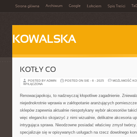
Archiwum
Google
Ta
Strona główna
Łokciem
Spis Treści
KOWALSKA
KOTŁY CO
POSTED BY ADMIN
POSTED ON SIE - 6 - 2025
MOŻLIWOŚĆ K
WYŁĄCZONA
Renowacjapokoju, to nadzwyczaj kłopotliwe zagadnienie. Zniewal
niejednokrotnie wprawia w zakłopotanie aranżujących pomieszczen
sklepów zapewnia aktualnie niespotykany wybór akcesoriów takich 
więc elegancko skojarzyć z nimi wizualnie, delikatne akcesoria u
intrygująca sprawa. Nieodzowne posiadać właściwy zmysł twórcy. 
specjalizuje się w opisywanych usługach na rzecz dowolnego kon