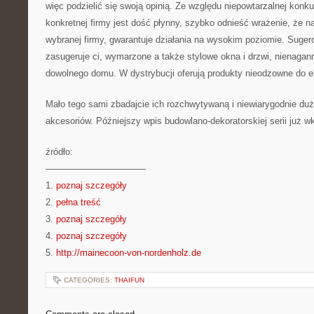
więc podzielić się swoją opinią. Ze względu niepowtarzalnej konk
konkretnej firmy jest dość płynny, szybko odnieść wrażenie, że 
wybranej firmy, gwarantuje działania na wysokim poziomie. Suger
zasugeruje ci, wymarzone a także stylowe okna i drzwi, nienaga
dowolnego domu. W dystrybucji oferują produkty nieodzowne do e
Mało tego sami zbadajcie ich rozchwytywaną i niewiarygodnie du
akcesoriów. Późniejszy wpis budowlano-dekoratorskiej serii już wk
źródło:
———————————
1.
poznaj szczegóły
2.
pełna treść
3.
poznaj szczegóły
4.
poznaj szczegóły
5.
http://mainecoon-von-nordenholz.de
CATEGORIES:
THAIFUN