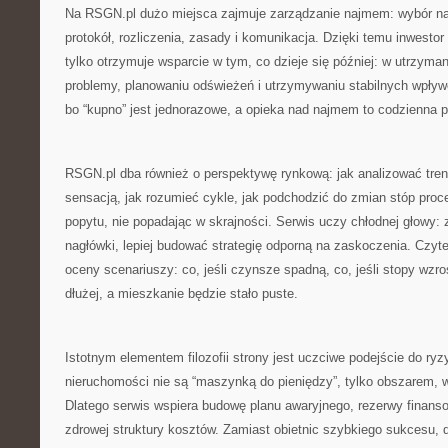
Na RSGN.pl dużo miejsca zajmuje zarządzanie najmem: wybór n
protokół, rozliczenia, zasady i komunikacja. Dzięki temu inwestor
tylko otrzymuje wsparcie w tym, co dzieje się później: w utrzyma
problemy, planowaniu odświeżeń i utrzymywaniu stabilnych wpływ
bo “kupno” jest jednorazowe, a opieka nad najmem to codzienna p
RSGN.pl dba również o perspektywę rynkową: jak analizować tren
sensacją, jak rozumieć cykle, jak podchodzić do zmian stóp proce
popytu, nie popadając w skrajności. Serwis uczy chłodnej głowy:
nagłówki, lepiej budować strategię odporną na zaskoczenia. Czyte
oceny scenariuszy: co, jeśli czynsze spadną, co, jeśli stopy wzro
dłużej, a mieszkanie będzie stało puste.
Istotnym elementem filozofii strony jest uczciwe podejście do ry
nieruchomości nie są “maszynką do pieniędzy”, tylko obszarem, w
Dlatego serwis wspiera budowę planu awaryjnego, rezerwy finansow
zdrowej struktury kosztów. Zamiast obietnic szybkiego sukcesu, 