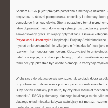
Sednem RSGN.pl jest praktyka połączona z metodyką działania. 
znajdziesz tu ścieżki postępowania, checklisty i schematy, które
pomysłu do finalnego efektu. Strona porządkuje temat nieruchomo
łatwo dopasować treści do własnej sytuacji: oszczędzający, prakt
zaawansowany gracz szukający optymalizacji. Ciekawe kategorie
Przyszłości i Urbanistyka
i Inspiracje i Projekty Architektoniczn
myśleć o nieruchomości nie tylko jako o “mieszkaniu”, lecz jako 
ryzykiem, harmonogramem i celem. Kluczowa jest tu umiejętnoś
pytań: co kupuję, po co kupuję, dla kogo, z jakim możliwością oraz 
temu decyzje przestają być oparte o emocje, a zaczynają wynikać 
W obszarze doradztwa serwis pokazuje, jak wygląda dobra współp
przygotowania i zdefiniowania potrzeb, przez sprawdzenie ofert, 
Duży nacisk kładziony jest na to, by czytelnik rozumiał mechanizmy
poradniku”. RSGN.pl tłumaczy, dlaczego lokalizacja to nie tylko mi
dlaczego układ mieszkania bywa ważniejszy niż metraż, i czemu
trzeba dopasować do grupy docelowej.