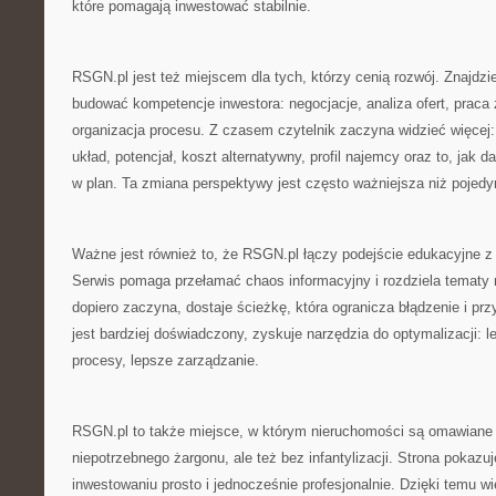
które pomagają inwestować stabilnie.
RSGN.pl jest też miejscem dla tych, którzy cenią rozwój. Znajdzies
budować kompetencje inwestora: negocjacje, analiza ofert, praca
organizacja procesu. Z czasem czytelnik zaczyna widzieć więcej: 
układ, potencjał, koszt alternatywny, profil najemcy oraz to, jak 
w plan. Ta zmiana perspektywy jest często ważniejsza niż pojedyn
Ważne jest również to, że RSGN.pl łączy podejście edukacyjne z 
Serwis pomaga przełamać chaos informacyjny i rozdziela tematy na
dopiero zaczyna, dostaje ścieżkę, która ogranicza błądzenie i pr
jest bardziej doświadczony, zyskuje narzędzia do optymalizacji: l
procesy, lepsze zarządzanie.
RSGN.pl to także miejsce, w którym nieruchomości są omawiane
niepotrzebnego żargonu, ale też bez infantylizacji. Strona pokaz
inwestowaniu prosto i jednocześnie profesjonalnie. Dzięki temu wi