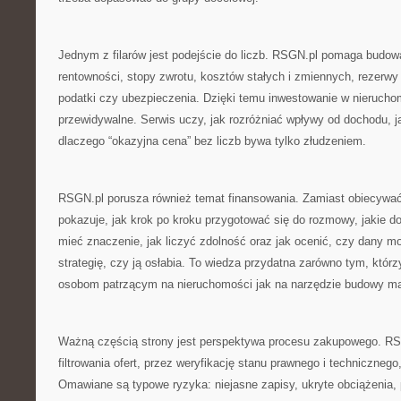
Jednym z filarów jest podejście do liczb. RSGN.pl pomaga budowa
rentowności, stopy zwrotu, kosztów stałych i zmiennych, rezerwy
podatki czy ubezpieczenia. Dzięki temu inwestowanie w nieruchom
przewidywalne. Serwis uczy, jak rozróżniać wpływy od dochodu, j
dlaczego “okazyjna cena” bez liczb bywa tylko złudzeniem.
RSGN.pl porusza również temat finansowania. Zamiast obiecywa
pokazuje, jak krok po kroku przygotować się do rozmowy, jakie 
mieć znaczenie, jak liczyć zdolność oraz jak ocenić, czy dany m
strategię, czy ją osłabia. To wiedza przydatna zarówno tym, którzy 
osobom patrzącym na nieruchomości jak na narzędzie budowy ma
Ważną częścią strony jest perspektywa procesu zakupowego. RS
filtrowania ofert, przez weryfikację stanu prawnego i technicznego,
Omawiane są typowe ryzyka: niejasne zapisy, ukryte obciążenia