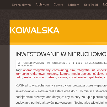
Archiwum
Google
Ta
Strona główna
Łokciem
Spis Treści
KOWALSKA
INWESTOWANIE W NIERUCHOMO
POSTED BY ADMIN
POSTED ON STY - 4 - 2026
MOŻLIWOŚĆ K
WYŁĄCZONA
Tagi:
aparat fotograficzny
,
copywriting
,
film
,
fotografia
,
influencerz
kampanie reklamowe
,
koncerty
,
kultura
,
media społecznościowe
,
radio
,
reklama w sieci
,
retusz
,
seriale
,
social media
,
spektakle
,
sz
RSGN.pl to wszechstronny serwis, który prowadzi przez wsparcie
inwestowanie w aktywa real estate od A do Z. To miejsce stworzo
podejmować przemyślane decyzje: czy to przy zakupie pierwszeg
budowaniu portfela aktywów na wynajem, flipping albo wieloletni w