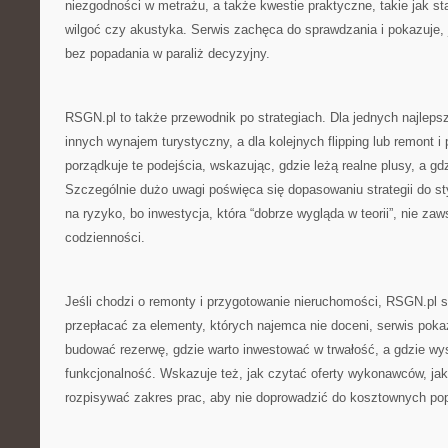
niezgodności w metrażu, a także kwestie praktyczne, takie jak stan
wilgoć czy akustyka. Serwis zachęca do sprawdzania i pokazuje,
bez popadania w paraliż decyzyjny.
RSGN.pl to także przewodnik po strategiach. Dla jednych najlepsz
innych wynajem turystyczny, a dla kolejnych flipping lub remont i 
porządkuje te podejścia, wskazując, gdzie leżą realne plusy, a g
Szczególnie dużo uwagi poświęca się dopasowaniu strategii do styl
na ryzyko, bo inwestycja, która “dobrze wygląda w teorii”, nie za
codzienności.
Jeśli chodzi o remonty i przygotowanie nieruchomości, RSGN.pl 
przepłacać za elementy, których najemca nie doceni, serwis pokaz
budować rezerwę, gdzie warto inwestować w trwałość, a gdzie wys
funkcjonalność. Wskazuje też, jak czytać oferty wykonawców, jak
rozpisywać zakres prac, aby nie doprowadzić do kosztownych po