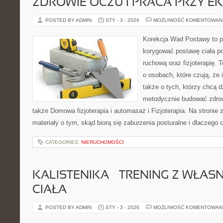
ZDROWIE OCZU I PRACA PRZY E
POSTED BY ADMIN
STY - 3 - 2026
MOŻLIWOŚĆ KOMENTOWAN
Korekcja Wad Postawy to pr
korygować postawę ciała po
ruchową oraz fizjoterapię. 
o osobach, które czują, że 
także o tych, którzy chcą d
metodycznie budować zdro
także Domowa fizjoterapia i automasaż i Fizjoterapia. Na stronie
materiały o tym, skąd biorą się zaburzenia posturalne i dlaczego 
CATEGORIES:
NIERUCHOMOŚCI
KALISTENIKA – TRENING Z WŁA
CIAŁA
POSTED BY ADMIN
STY - 3 - 2026
MOŻLIWOŚĆ KOMENTOWAN