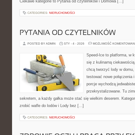
Ciekawe kategorie to Pytania od czytelników i Domowa […]
CATEGORIES:
NIERUCHOMOŚCI
PYTANIA OD CZYTELNIKÓW
POSTED BY ADMIN
STY - 4 - 2026
MOŻLIWOŚĆ KOMENTOWAN
Speed-Ice to platforma, w k
się z kulinarną ciekawością.
chcą tworzyć lody w domu, a
testować nowe połączenia i
porcje wychodzą jedwabiste
przekrystalizowane. Tu zimn
sekretem, a każdy gałka może stać się wielkim deserem. Kategor
zrobić wafle do lodów i Lody bez […]
CATEGORIES:
NIERUCHOMOŚCI