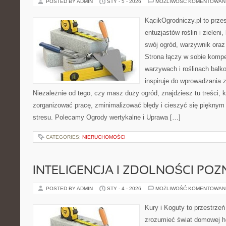
POSTED BY ADMIN
STY - 5 - 2026
MOŻLIWOŚĆ KOMENTOWAN
KącikOgrodniczy.pl to prze
entuzjastów roślin i zieleni
swój ogród, warzywnik oraz
Strona łączy w sobie komp
warzywach i roślinach balk
inspiruje do wprowadzania z
Niezależnie od tego, czy masz duży ogród, znajdziesz tu treści, 
zorganizować pracę, zminimalizować błędy i cieszyć się piękny
stresu. Polecamy Ogrody wertykalne i Uprawa […]
CATEGORIES:
NIERUCHOMOŚCI
INTELIGENCJA I ZDOLNOŚCI PO
POSTED BY ADMIN
STY - 4 - 2026
MOŻLIWOŚĆ KOMENTOWAN
Kury i Koguty to przestrzeń
zrozumieć świat domowej ho