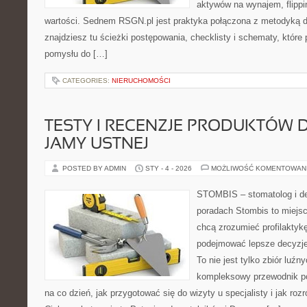
aktywów na wynajem, flippin
wartości. Sednem RSGN.pl jest praktyka połączona z metodyką d
znajdziesz tu ścieżki postępowania, checklisty i schematy, które
pomysłu do […]
CATEGORIES:
NIERUCHOMOŚCI
TESTY I RECENZJE PRODUKTÓW D
JAMY USTNEJ
POSTED BY ADMIN
STY - 4 - 2026
MOŻLIWOŚĆ KOMENTOWAN
STOMBIS – stomatolog i de
poradach Stombis to miejsc
chcą zrozumieć profilaktyk
podejmować lepsze decyzje
To nie jest tylko zbiór luź
kompleksowy przewodnik po
na co dzień, jak przygotować się do wizyty u specjalisty i jak roz