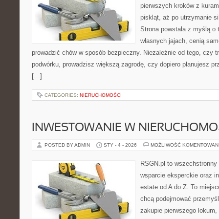
pierwszych kroków z kuram
piskląt, aż po utrzymanie s
Strona powstała z myślą o 
własnych jajach, cenią sam
prowadzić chów w sposób bezpieczny. Niezależnie od tego, czy t
podwórku, prowadzisz większą zagrodę, czy dopiero planujesz pr
[…]
CATEGORIES:
NIERUCHOMOŚCI
INWESTOWANIE W NIERUCHOMO
POSTED BY ADMIN
STY - 4 - 2026
MOŻLIWOŚĆ KOMENTOWAN
RSGN.pl to wszechstronny s
wsparcie eksperckie oraz i
estate od A do Z. To miejsc
chcą podejmować przemyśla
zakupie pierwszego lokum, 