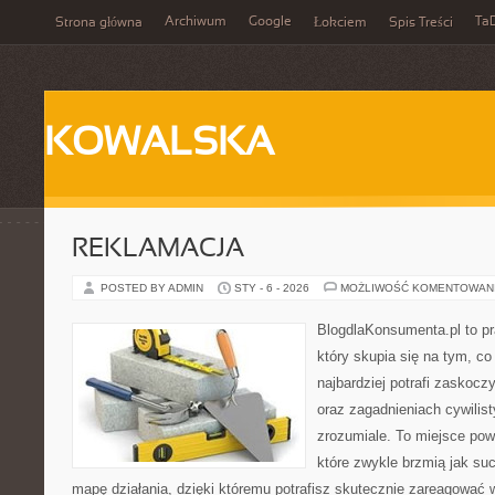
Archiwum
Google
Ta
Strona główna
Łokciem
Spis Treści
KOWALSKA
REKLAMACJA
POSTED BY ADMIN
STY - 6 - 2026
MOŻLIWOŚĆ KOMENTOWAN
BlogdlaKonsumenta.pl to pr
który skupia się na tym, c
najbardziej potrafi zaskoc
oraz zagadnieniach cywili
zrozumiale. To miejsce pows
które zwykle brzmią jak su
mapę działania, dzięki któremu potrafisz skutecznie zareagować