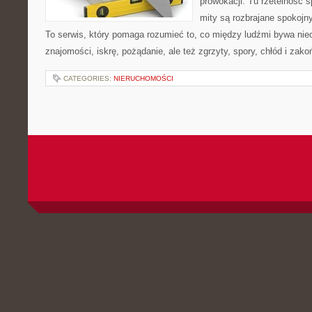
prowokacji. Tu rzetelność s
mity są rozbrajane spokoj
To serwis, który pomaga rozumieć to, co między ludźmi bywa nie
znajomości, iskrę, pożądanie, ale też zgrzyty, spory, chłód i zak
CATEGORIES:
NIERUCHOMOŚCI