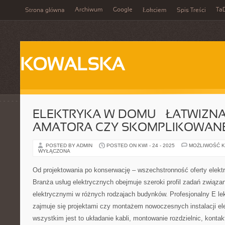
Archiwum
Google
Ta
Strona główna
Łokciem
Spis Treści
KOWALSKA
ELEKTRYKA W DOMU – ŁATWIZN
AMATORA CZY SKOMPLIKOWANE
POSTED BY ADMIN
POSTED ON KWI - 24 - 2025
MOŻLIWOŚĆ 
WYŁĄCZONA
Od projektowania po konserwację – wszechstronność oferty elekt
Branża usług elektrycznych obejmuje szeroki profil zadań związan
elektrycznymi w różnych rodzajach budynków. Profesjonalny E lekt
zajmuje się projektami czy montażem nowoczesnych instalacji el
wszystkim jest to układanie kabli, montowanie rozdzielnic, konta