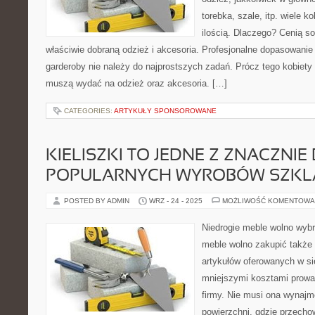
torebka, szale, itp. wiele k
ilością. Dlaczego? Cenią so
właściwie dobraną odzież i akcesoria. Profesjonalne dopasowanie
garderoby nie należy do najprostszych zadań. Prócz tego kobiety l
muszą wydać na odzież oraz akcesoria. […]
CATEGORIES:
ARTYKUŁY SPONSOROWANE
KIELISZKI TO JEDNE Z ZNACZNIE
POPULARNYCH WYROBÓW SZK
POSTED BY ADMIN
WRZ - 24 - 2025
MOŻLIWOŚĆ KOMENTOWA
Niedrogie meble wolno wybr
meble wolno zakupić także 
artykułów oferowanych w s
mniejszymi kosztami prowad
firmy. Nie musi ona wynaj
powierzchni, gdzie przechow