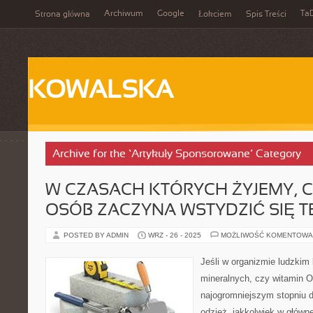
Archiwum
Google
Ta
Strona główna
Łokciem
Spis Treści
KOWALSKA
Archive for the ‘Artykuły Sponsorowane’ Category
W CZASACH KTÓRYCH ŻYJEMY, C
OSÓB ZACZYNA WSTYDZIĆ SIĘ T
POSTED BY ADMIN
WRZ - 26 - 2025
MOŻLIWOŚĆ KOMENTOWA
Jeśli w organizmie ludzkim 
mineralnych, czy witamin O
najogromniejszym stopniu 
odzież, jakkolwiek w głównej