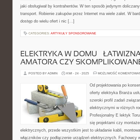
jaki obsługiwał by kontrahentów. W ten sposób jedynym dolicza
transport. Robienie zakupów przez Internet ma wiele zalet. W ba
dostęp do wielu ofert i nic […]
CATEGORIES:
ARTYKUŁY SPONSOROWANE
ELEKTRYKA W DOMU – ŁATWIZN
AMATORA CZY SKOMPLIKOWANE
POSTED BY ADMIN
KWI - 24 - 2025
MOŻLIWOŚĆ KOMENTOWA
Od projektowania po konse
oferty elektryka Branża us
szeroki profil zadań związa
elektrycznymi w różnych r
Profesjonalny E lektyk Toruń
się projektami czy montaż
elektrycznych, przede wszystkim jest to układanie kabli, montowa
włączników czy podłączenie urządzeń elektrycznych. Fachowcy w 