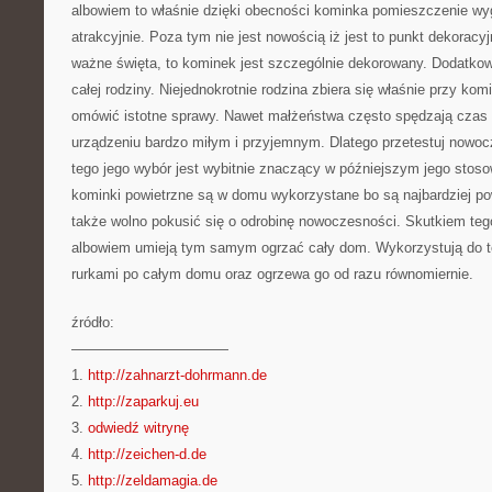
albowiem to właśnie dzięki obecności kominka pomieszczenie wyg
atrakcyjnie. Poza tym nie jest nowością iż jest to punkt dekorac
ważne święta, to kominek jest szczególnie dekorowany. Dodatkow
całej rodziny. Niejednokrotnie rodzina zbiera się właśnie przy ko
omówić istotne sprawy. Nawet małżeństwa często spędzają czas 
urządzeniu bardzo miłym i przyjemnym. Dlatego przetestuj nowo
tego jego wybór jest wybitnie znaczący w późniejszym jego stoso
kominki powietrzne są w domu wykorzystane bo są najbardziej p
także wolno pokusić się o odrobinę nowoczesności. Skutkiem tego
albowiem umieją tym samym ogrzać cały dom. Wykorzystują do te
rurkami po całym domu oraz ogrzewa go od razu równomiernie.
źródło:
———————————
1.
http://zahnarzt-dohrmann.de
2.
http://zaparkuj.eu
3.
odwiedź witrynę
4.
http://zeichen-d.de
5.
http://zeldamagia.de