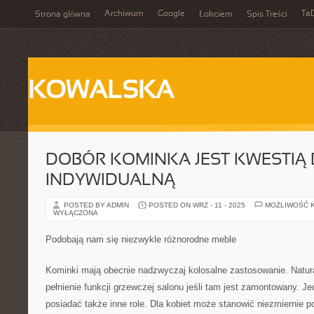
Archiwum
Google
Ta
Strona główna
Łokciem
Spis Treści
KOWALSKA
DOBÓR KOMINKA JEST KWESTIĄ
INDYWIDUALNĄ
POSTED BY ADMIN
POSTED ON WRZ - 11 - 2025
MOŻLIWOŚĆ 
WYŁĄCZONA
Podobają nam się niezwykle różnorodne meble
Kominki mają obecnie nadzwyczaj kolosalne zastosowanie. Natural
pełnienie funkcji grzewczej salonu jeśli tam jest zamontowany. 
posiadać także inne role. Dla kobiet może stanowić niezmiernie