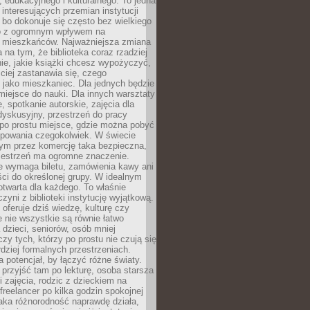
 edukacyjnego i kulturalnego. To jedna
j interesujących przemian instytucji
 bo dokonuje się często bez wielkiego
to z ogromnym wpływem na
 mieszkańców. Najważniejsza zmiana
 na tym, że biblioteka coraz rzadziej
ie, jakie książki chcesz wypożyczyć,
ciej zastanawia się, czego
 jako mieszkaniec. Dla jednych będzie
miejsce do nauki. Dla innych warsztaty
 spotkanie autorskie, zajęcia dla
 dyskusyjny, przestrzeń do pracy
 po prostu miejsce, gdzie można pobyć
upowania czegokolwiek. W świecie
m przez komercję taka bezpieczna,
zestrzeń ma ogromne znaczenie.
ie wymaga biletu, zamówienia kawy ani
ci do określonej grupy. W idealnym
otwarta dla każdego. To właśnie
zyni z biblioteki instytucję wyjątkową.
 oferuje dziś wiedzę, kulturę czy
e nie wszystkie są równie łatwo
 dzieci, seniorów, osób mniej
y tych, którzy po prostu nie czują się
dziej formalnych przestrzeniach.
a potencjał, by łączyć różne światy.
rzyjść tam po lekturę, osoba starsza
 zajęcia, rodzic z dzieckiem na
 freelancer po kilka godzin spokojnej
aka różnorodność naprawdę działa,