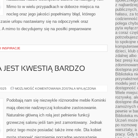
społecznego,
z najbardzie
Mimo to w wielu przypadkach w doborze miejsca na
publicznych,
nocleg oraz jego jakości popełniamy błąd, którego
hałasu, za 
codzienność
czasie urlopu nastawiamy się na odpoczynek oraz
polega chyba
pyta wyłączn
. A mimo to decydujemy się na posiłki preparowane
a coraz częś
potrzebujesz
to spokojne 
komputerowe,
I INSPIRACJE
dzieci, klub
zdalnej albo
bez presji k
zdominowany
 JEST KWESTIĄ BARDZO
dostępna pr
Biblioteka n
przynależnoś
modelu jest 
dostępność c
DOBÓR
 2025
MOŻLIWOŚĆ KOMENTOWANIA
ZOSTAŁA WYŁĄCZONA
KOMINKA
Wiele miejsc
JEST
rozrywkę, al
KWESTIĄ
Podobają nam się niezwykle różnorodne meble Kominki
dostępne dla
BARDZO
INDYWIDUALNĄ
zamożnych cz
mają obecnie nadzwyczaj kolosalne zastosowanie.
pewnie w bar
Naturalnie główną ich rolą jest pełnienie funkcji
Biblioteka m
Uczeń może p
grzewczej salonu jeśli tam jest zamontowany. Jednak
po rozmowę i
warsztaty, a
prócz tego może posiadać także inne role. Dla kobiet
pracy. Gdy t
może stanowić niezmiernie porządne wyposażenie