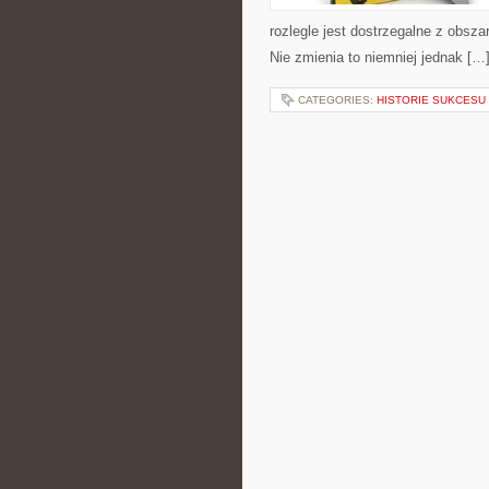
rozlegle jest dostrzegalne z obsza
Nie zmienia to niemniej jednak […
CATEGORIES:
HISTORIE SUKCESU 