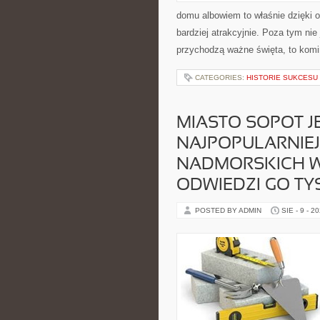
domu albowiem to właśnie dzięki
bardziej atrakcyjnie. Poza tym nie
przychodzą ważne święta, to komi
CATEGORIES:
HISTORIE SUKCESU 
MIASTO SOPOT JE
NAJPOPULARNIE
NADMORSKICH W 
ODWIEDZI GO TY
POSTED BY ADMIN
SIE - 9 - 2