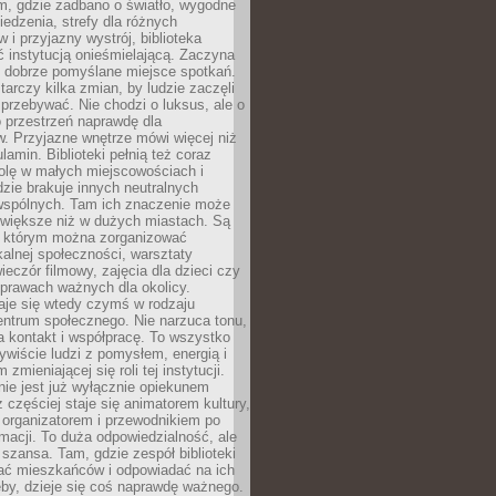
am, gdzie zadbano o światło, wygodne
iedzenia, strefy dla różnych
 i przyjazny wystrój, biblioteka
ć instytucją onieśmielającą. Zaczyna
 dobrze pomyślane miejsce spotkań.
rczy kilka zmian, by ludzie zaczęli
 przebywać. Nie chodzi o luksus, ale o
o przestrzeń naprawdę dla
. Przyjazne wnętrze mówi więcej niż
lamin. Biblioteki pełnią też coraz
olę w małych miejscowościach i
dzie brakuje innych neutralnych
 wspólnych. Tam ich znaczenie może
 większe niż w dużych miastach. Są
 którym można zorganizować
kalnej społeczności, warsztaty
wieczór filmowy, zajęcia dla dzieci czy
prawach ważnych dla okolicy.
taje się wtedy czymś w rodzaju
entrum społecznego. Nie narzuca tonu,
a kontakt i współpracę. To wszystko
wiście ludzi z pomysłem, energią i
zmieniającej się roli tej instytucji.
 nie jest już wyłącznie opiekunem
z częściej staje się animatorem kultury,
 organizatorem i przewodnikiem po
rmacji. To duża odpowiedzialność, ale
szansa. Tam, gdzie zespół biblioteki
hać mieszkańców i odpowiadać na ich
eby, dzieje się coś naprawdę ważnego.