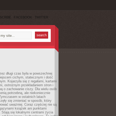
SCRIBE
FACEBOOK
TWITTER
rzez długi czas była w powszechnej
iejscem cichym, statecznym i dość
ym. Kojarzyła się z regałami, kartami
mi, ostrożnym przekładaniem stron i
ą o zachowanie ciszy. Dla wielu osób
zenią potrzebną, ale niekoniecznie
 Tymczasem w ostatnich latach
aczęły się zmieniać w sposób, który
ować uważniej. Coraz częściej nie są
agazynami książek ani punktami
Stają się lokalnymi centrami życia