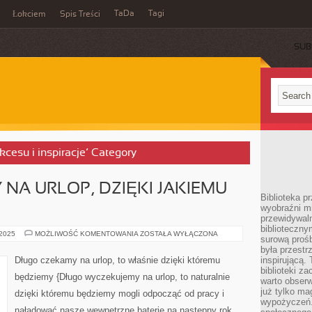
TaDa
Tagi
Łokciem
Spis Treści
SUB
ukcesu i inspiracje’ Category
NA URLOP, DZIĘKI JAKIEMU
Biblioteka p
wyobraźni m
przewidywaln
biblioteczny
DŁUGO
 2025
MOŻLIWOŚĆ KOMENTOWANIA
ZOSTAŁA WYŁĄCZONA
surową prośb
CZEKAMY
NA
była przestr
URLOP,
Długo czekamy na urlop, to właśnie dzięki któremu
inspirującą.
DZIĘKI
biblioteki z
JAKIEMU
będziemy {Długo wyczekujemy na urlop, to naturalnie
BĘDZIEMY
warto obserw
już tylko m
dzięki któremu będziemy mogli odpocząć od pracy i
wypożyczeń. 
naładować nasze wewnętrzne baterie na następny rok.