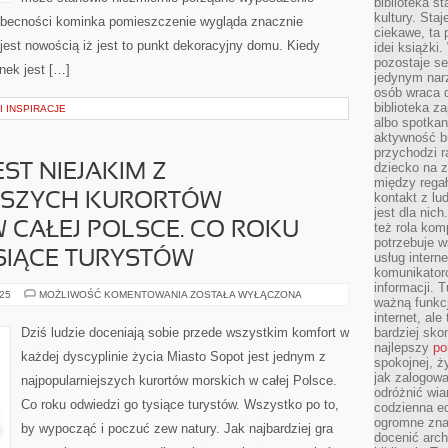
biblioteka st
kultury. Sta
 obecności kominka pomieszczenie wygląda znacznie
ciekawe, ta
 jest nowością iż jest to punkt dekoracyjny domu. Kiedy
idei książki
pozostaje se
nek jest […]
jedynym nar
osób wraca d
biblioteka za
I INSPIRACJE
albo spotka
aktywność bu
przychodzi r
dziecko na 
ST NIEJAKIM Z
między regał
kontakt z lu
JSZYCH KURORTÓW
jest dla nic
CAŁEJ POLSCE. CO ROKU
też rola kom
potrzebuje 
SIĄCE TURYSTÓW
usług intern
komunikator
informacji. 
MIASTO
025
MOŻLIWOŚĆ KOMENTOWANIA
ZOSTAŁA WYŁĄCZONA
ważną funkcj
SOPOT
JEST
internet, al
NIEJAKIM
Dziś ludzie doceniają sobie przede wszystkim komfort w
bardziej sko
Z
najlepszy
po
NAJPOPULARNIEJSZYCH
każdej dyscyplinie życia Miasto Sopot jest jednym z
KURORTÓW
spokojnej, ż
NADMORSKICH
jak zalogowa
najpopularniejszych kurortów morskich w całej Polsce.
W
odróżnić wia
CAŁEJ
Co roku odwiedzi go tysiące turystów. Wszystko po to,
POLSCE.
codzienna e
CO
ogromne zna
ROKU
by wypocząć i poczuć zew natury. Jak najbardziej gra
docenić arch
ODWIEDZI
GO