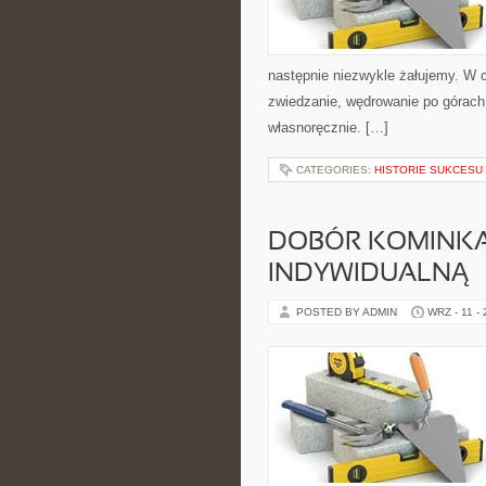
następnie niezwykle żałujemy. W 
zwiedzanie, wędrowanie po górach
własnoręcznie. […]
CATEGORIES:
HISTORIE SUKCESU 
DOBÓR KOMINKA
INDYWIDUALNĄ
POSTED BY ADMIN
WRZ - 11 -