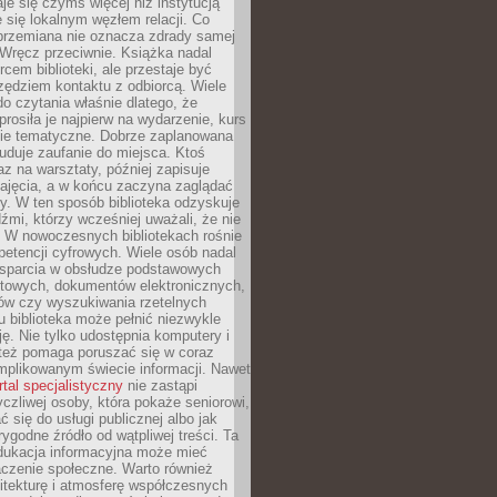
aje się czymś więcej niż instytucją
je się lokalnym węzłem relacji. Co
 przemiana nie oznacza zdrady samej
. Wręcz przeciwnie. Książka nadal
rcem biblioteki, ale przestaje być
zędziem kontaktu z odbiorcą. Wiele
o czytania właśnie dlatego, że
prosiła je najpierw na wydarzenie, kurs
nie tematyczne. Dobrze zaplanowana
duje zaufanie do miejsca. Ktoś
az na warsztaty, później zapisuje
zajęcia, a w końcu zaczyna zaglądać
y. W ten sposób biblioteka odzyskuje
dźmi, którzy wcześniej uważali, że nie
h. W nowoczesnych bibliotekach rośnie
petencji cyfrowych. Wiele osób nadal
wsparcia w obsłudze podstawowych
etowych, dokumentów elektronicznych,
ów czy wyszukiwania rzetelnych
Tu biblioteka może pełnić niezwykle
ę. Nie tylko udostępnia komputery i
e też pomaga poruszać się w coraz
mplikowanym świecie informacji. Nawet
rtal specjalistyczny
nie zastąpi
yczliwej osoby, która pokaże seniorowi,
ć się do usługi publicznej albo jak
rygodne źródło od wątpliwej treści. Ta
dukacja informacyjna może mieć
czenie społeczne. Warto również
itekturę i atmosferę współczesnych