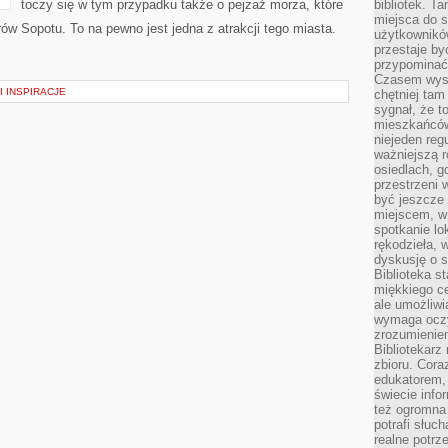
toczy się w tym przypadku także o pejzaż morza, które
bibliotek. T
TYSIĄCE
miejsca do s
TURYSTÓW
rów Sopotu. To na pewno jest jedna z atrakcji tego miasta.
użytkowników
przestaje by
]
przypominać
Czasem wysta
I INSPIRACJE
chętniej tam
sygnał, że t
mieszkańców
niejeden regu
ważniejszą r
osiedlach, g
przestrzeni
być jeszcze
miejscem, w
spotkanie lo
rękodzieła, 
dyskusję o s
Biblioteka s
miękkiego c
ale umożliwi
wymaga oczy
zrozumieniem 
Bibliotekarz
zbioru. Cora
edukatorem,
świecie info
też ogromna 
potrafi słuc
realne potrz