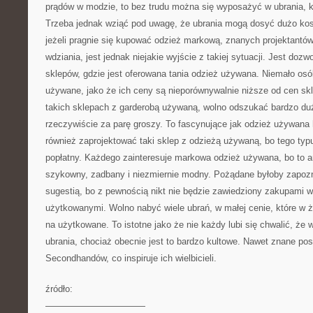
prądów w modzie, to bez trudu można się wyposażyć w ubrania, k
Trzeba jednak wziąć pod uwagę, że ubrania mogą dosyć dużo ko
jeżeli pragnie się kupować odzież markową, znanych projektantów
wdziania, jest jednak niejakie wyjście z takiej sytuacji. Jest doz
sklepów, gdzie jest oferowana tania odzież używana. Niemało osó
używane, jako że ich ceny są nieporównywalnie niższe od cen sk
takich sklepach z garderobą używaną, wolno odszukać bardzo duż
rzeczywiście za parę groszy. To fascynujące jak odzież używana h
również zaprojektować taki sklep z odzieżą używaną, bo tego typu
popłatny. Każdego zainteresuje markowa odzież używana, bo to ar
szykowny, zadbany i niezmiernie modny. Pożądane byłoby zapozna
sugestią, bo z pewnością nikt nie będzie zawiedziony zakupami w
użytkowanymi. Wolno nabyć wiele ubrań, w małej cenie, które w 
na użytkowane. To istotne jako że nie każdy lubi się chwalić, że
ubrania, chociaż obecnie jest to bardzo kultowe. Nawet znane pos
Secondhandów, co inspiruje ich wielbicieli.
źródło:
———————————