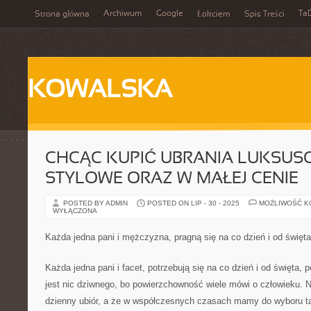
Archiwum
Google
Ta
Strona główna
Łokciem
Spis Treści
KOWALSKA
CHCĄC KUPIĆ UBRANIA LUKSUS
STYLOWE ORAZ W MAŁEJ CENIE
POSTED BY ADMIN
POSTED ON LIP - 30 - 2025
MOŻLIWOŚĆ 
WYŁĄCZONA
Każda jedna pani i mężczyzna, pragną się na co dzień i od święt
Każda jedna pani i facet, potrzebują się na co dzień i od święta, 
jest nic dziwnego, bo powierzchowność wiele mówi o człowieku. Ni
dzienny ubiór, a że w współczesnych czasach mamy do wyboru t