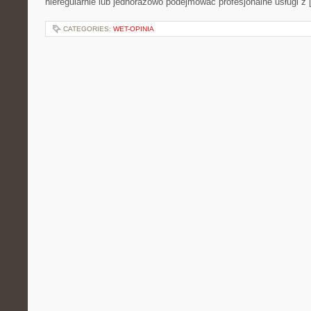
nieregularnie lub jednorazowo podejmować profesjonalne usługi z
CATEGORIES:
WET-OPINIA