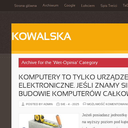
Archiwum
Google
Ta
Strona główna
Łokciem
Spis Treści
KOWALSKA
Archive for the ‘Wet-Opinia’ Category
KOMPUTERY TO TYLKO URZĄDZE
ELEKTRONICZNE. JEŚLI ZNAMY S
BUDOWIE KOMPUTERÓW CAŁKOW
POSTED BY ADMIN
SIE - 4 - 2025
MOŻLIWOŚĆ KOMENTOWAN
Jeżeli posiadasz jednostkę
na wyższy poziom pod kąte