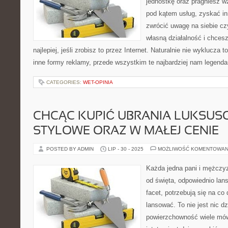
jednostkę oraz pragniesz w
pod kątem usług, zyskać i
zwrócić uwagę na siebie cz
własną działalność i chces
najlepiej, jeśli zrobisz to przez Internet. Naturalnie nie wyklucza 
inne formy reklamy, przede wszystkim te najbardziej nam legenda
CATEGORIES:
WET-OPINIA
CHCĄC KUPIĆ UBRANIA LUKSUS
STYLOWE ORAZ W MAŁEJ CENIE
POSTED BY ADMIN
LIP - 30 - 2025
MOŻLIWOŚĆ KOMENTOWAN
Każda jedna pani i mężczyz
od święta, odpowiednio lan
facet, potrzebują się na co 
lansować. To nie jest nic d
powierzchowność wiele mów