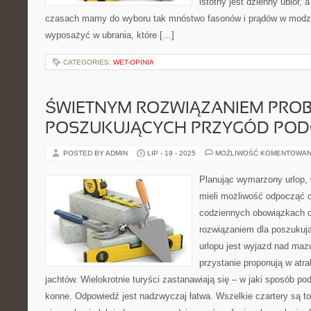
istotny jest dzienny ubiór,
czasach mamy do wyboru tak mnóstwo fasonów i prądów w modzie
wyposażyć w ubrania, które […]
CATEGORIES:
WET-OPINIA
ŚWIETNYM ROZWIĄZANIEM PRO
POSZUKUJĄCYCH PRZYGÓD POD
POSTED BY ADMIN
LIP - 19 - 2025
MOŻLIWOŚĆ KOMENTOWAN
Planując wymarzony urlop, 
mieli możliwość odpocząć 
codziennych obowiązkach 
rozwiązaniem dla poszukują
urlopu jest wyjazd nad mazu
przystanie proponują w atra
jachtów. Wielokrotnie turyści zastanawiają się – w jaki sposób p
konne. Odpowiedź jest nadzwyczaj łatwa. Wszelkie czartery są t