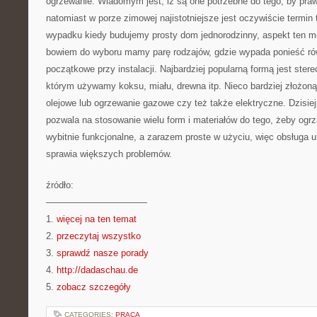
ogrzewanie. Wiadomym jest, iż są one potrzebne do tego, by pra
natomiast w porze zimowej najistotniejsze jest oczywiście termin
wypadku kiedy budujemy prosty dom jednorodzinny, aspekt ten mo
bowiem do wyboru mamy parę rodzajów, gdzie wypada ponieść ró
początkowe przy instalacji. Najbardziej popularną formą jest ste
którym używamy koksu, miału, drewna itp. Nieco bardziej złożon
olejowe lub ogrzewanie gazowe czy też także elektryczne. Dzisiej
pozwala na stosowanie wielu form i materiałów do tego, żeby og
wybitnie funkcjonalne, a zarazem proste w użyciu, więc obsługa 
sprawia większych problemów.
źródło:
———————————
1.
więcej na ten temat
2.
przeczytaj wszystko
3.
sprawdź nasze porady
4.
http://dadaschau.de
5.
zobacz szczegóły
CATEGORIES:
PRACA