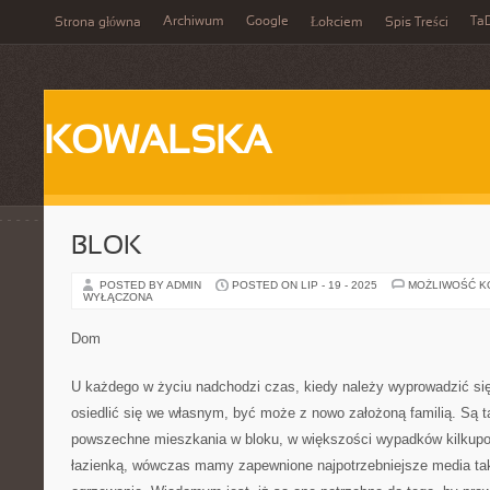
Archiwum
Google
Ta
Strona główna
Łokciem
Spis Treści
KOWALSKA
BLOK
POSTED BY ADMIN
POSTED ON LIP - 19 - 2025
MOŻLIWOŚĆ 
WYŁĄCZONA
Dom
U każdego w życiu nadchodzi czas, kiedy należy wyprowadzić się
osiedlić się we własnym, być może z nowo założoną familią. Są ta
powszechne mieszkania w bloku, w większości wypadków kilkupo
łazienką, wówczas mamy zapewnione najpotrzebniejsze media taki