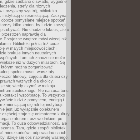
am, gdzie zadbano o światło, wygodne
iedzenia, strefy dla różnych
 i przyjazny wystrój, biblioteka
ć instytucją onieśmielającą. Zaczyna
 dobrze pomyślane miejsce spotkań.
rczy kilka zmian, by ludzie zaczęli
 przebywać. Nie chodzi o luksus, ale o
o przestrzeń naprawdę dla
. Przyjazne wnętrze mówi więcej niż
lamin. Biblioteki pełnią też coraz
olę w małych miejscowościach i
dzie brakuje innych neutralnych
 wspólnych. Tam ich znaczenie może
 większe niż w dużych miastach. Są
 którym można zorganizować
kalnej społeczności, warsztaty
wieczór filmowy, zajęcia dla dzieci czy
prawach ważnych dla okolicy.
taje się wtedy czymś w rodzaju
entrum społecznego. Nie narzuca tonu,
a kontakt i współpracę. To wszystko
wiście ludzi z pomysłem, energią i
zmieniającej się roli tej instytucji.
 nie jest już wyłącznie opiekunem
z częściej staje się animatorem kultury,
 organizatorem i przewodnikiem po
rmacji. To duża odpowiedzialność, ale
szansa. Tam, gdzie zespół biblioteki
hać mieszkańców i odpowiadać na ich
eby, dzieje się coś naprawdę ważnego.