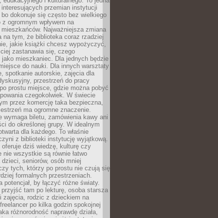
 edukacyjnego i kulturalnego. To jedna
j interesujących przemian instytucji
 bo dokonuje się często bez wielkiego
to z ogromnym wpływem na
 mieszkańców. Najważniejsza zmiana
 na tym, że biblioteka coraz rzadziej
ie, jakie książki chcesz wypożyczyć,
ciej zastanawia się, czego
 jako mieszkaniec. Dla jednych będzie
miejsce do nauki. Dla innych warsztaty
 spotkanie autorskie, zajęcia dla
 dyskusyjny, przestrzeń do pracy
 po prostu miejsce, gdzie można pobyć
upowania czegokolwiek. W świecie
m przez komercję taka bezpieczna,
zestrzeń ma ogromne znaczenie.
ie wymaga biletu, zamówienia kawy ani
ci do określonej grupy. W idealnym
otwarta dla każdego. To właśnie
zyni z biblioteki instytucję wyjątkową.
 oferuje dziś wiedzę, kulturę czy
e nie wszystkie są równie łatwo
 dzieci, seniorów, osób mniej
y tych, którzy po prostu nie czują się
dziej formalnych przestrzeniach.
a potencjał, by łączyć różne światy.
rzyjść tam po lekturę, osoba starsza
 zajęcia, rodzic z dzieckiem na
 freelancer po kilka godzin spokojnej
aka różnorodność naprawdę działa,