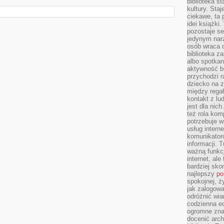
biblioteka st
kultury. Sta
ciekawe, ta
idei książki
pozostaje se
jedynym nar
osób wraca d
biblioteka za
albo spotka
aktywność bu
przychodzi r
dziecko na 
między regał
kontakt z lu
jest dla nic
też rola kom
potrzebuje 
usług intern
komunikator
informacji. 
ważną funkcj
internet, al
bardziej sko
najlepszy
po
spokojnej, ż
jak zalogowa
odróżnić wia
codzienna e
ogromne zna
docenić arch