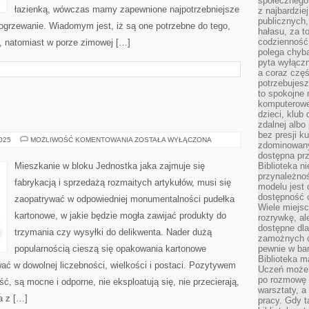
społecznego,
łazienką, wówczas mamy zapewnione najpotrzebniejsze
z najbardzie
publicznych,
i ogrzewanie. Wiadomym jest, iż są one potrzebne do tego,
hałasu, za 
codzienność
, natomiast w porze zimowej […]
polega chyba
pyta wyłączn
a coraz częś
potrzebujesz
to spokojne 
komputerowe,
dzieci, klub
zdalnej albo
bez presji k
WNĘTRZE
2025
MOŻLIWOŚĆ KOMENTOWANIA
ZOSTAŁA WYŁĄCZONA
zdominowany
DOMU
dostępna pr
Mieszkanie w bloku Jednostka jaka zajmuje się
Biblioteka n
przynależnoś
fabrykacją i sprzedażą rozmaitych artykułów, musi się
modelu jest 
dostępność c
zaopatrywać w odpowiedniej monumentalności pudełka
Wiele miejsc
kartonowe, w jakie będzie mogła zawijać produkty do
rozrywkę, al
dostępne dla
trzymania czy wysyłki do delikwenta. Nader dużą
zamożnych cz
popularnością cieszą się opakowania kartonowe
pewnie w bar
Biblioteka m
ć w dowolnej liczebności, wielkości i postaci. Pozytywem
Uczeń może p
po rozmowę i
ć, są mocne i odporne, nie eksploatują się, nie przecierają,
warsztaty, a
a z […]
pracy. Gdy t