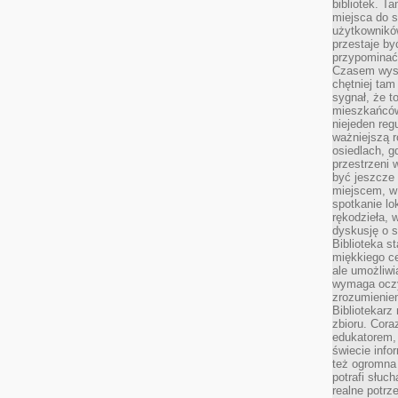
bibliotek. T
miejsca do s
użytkowników
przestaje by
przypominać
Czasem wysta
chętniej tam
sygnał, że t
mieszkańców
niejeden regu
ważniejszą r
osiedlach, g
przestrzeni
być jeszcze
miejscem, w
spotkanie lo
rękodzieła, 
dyskusję o s
Biblioteka s
miękkiego c
ale umożliwi
wymaga oczy
zrozumieniem 
Bibliotekarz
zbioru. Cora
edukatorem,
świecie info
też ogromna 
potrafi słuc
realne potrz