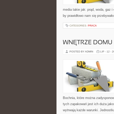
media takie jak: prąd, woda, gaz 
by prawidłowo nam się przebywało
CATEGORIES:
PRACA
WNĘTRZE DOMU
POSTED BY ADMIN
LIP - 12 - 
Bochnia, które można zadysponowa
tych zapakowań jest ich duża jakoś
wytrwają każde warunki. Jednostk