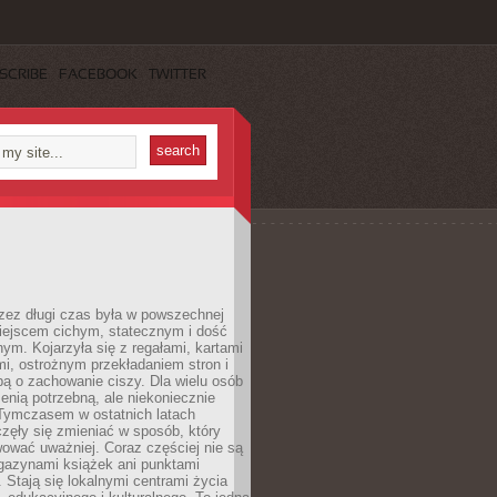
SCRIBE
FACEBOOK
TWITTER
rzez długi czas była w powszechnej
iejscem cichym, statecznym i dość
ym. Kojarzyła się z regałami, kartami
mi, ostrożnym przekładaniem stron i
ą o zachowanie ciszy. Dla wielu osób
zenią potrzebną, ale niekoniecznie
 Tymczasem w ostatnich latach
aczęły się zmieniać w sposób, który
ować uważniej. Coraz częściej nie są
agazynami książek ani punktami
Stają się lokalnymi centrami życia