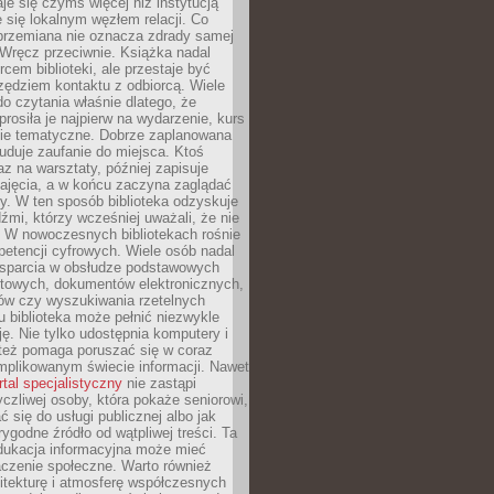
aje się czymś więcej niż instytucją
je się lokalnym węzłem relacji. Co
 przemiana nie oznacza zdrady samej
. Wręcz przeciwnie. Książka nadal
rcem biblioteki, ale przestaje być
zędziem kontaktu z odbiorcą. Wiele
o czytania właśnie dlatego, że
prosiła je najpierw na wydarzenie, kurs
nie tematyczne. Dobrze zaplanowana
duje zaufanie do miejsca. Ktoś
az na warsztaty, później zapisuje
zajęcia, a w końcu zaczyna zaglądać
y. W ten sposób biblioteka odzyskuje
dźmi, którzy wcześniej uważali, że nie
h. W nowoczesnych bibliotekach rośnie
petencji cyfrowych. Wiele osób nadal
wsparcia w obsłudze podstawowych
etowych, dokumentów elektronicznych,
ów czy wyszukiwania rzetelnych
Tu biblioteka może pełnić niezwykle
ę. Nie tylko udostępnia komputery i
e też pomaga poruszać się w coraz
mplikowanym świecie informacji. Nawet
rtal specjalistyczny
nie zastąpi
yczliwej osoby, która pokaże seniorowi,
ć się do usługi publicznej albo jak
rygodne źródło od wątpliwej treści. Ta
dukacja informacyjna może mieć
czenie społeczne. Warto również
itekturę i atmosferę współczesnych