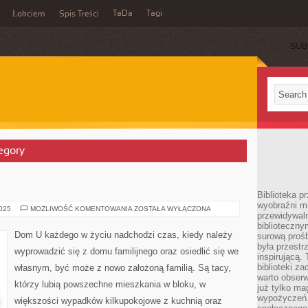
TaDa
Tagi
Łokciem
Spis Treści
SUB
tegory
Biblioteka p
wyobraźni m
BLOK
2025
MOŻLIWOŚĆ KOMENTOWANIA
ZOSTAŁA WYŁĄCZONA
przewidywaln
biblioteczny
Dom U każdego w życiu nadchodzi czas, kiedy należy
surową prośb
była przestr
wyprowadzić się z domu familijnego oraz osiedlić się we
inspirującą.
biblioteki z
własnym, być może z nowo założoną familią. Są tacy,
warto obserw
którzy lubią powszechne mieszkania w bloku, w
już tylko m
wypożyczeń. 
większości wypadków kilkupokojowe z kuchnią oraz