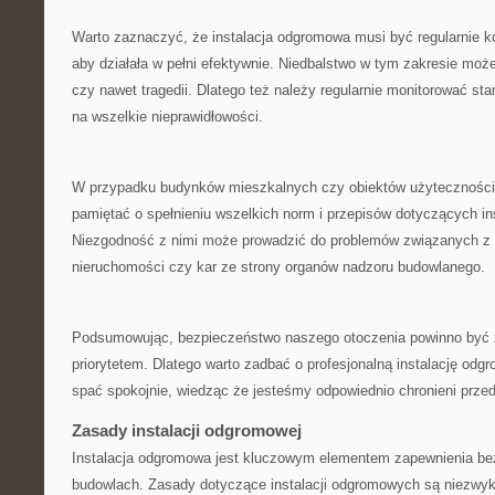
Warto zaznaczyć, że instalacja odgromowa musi być regularnie ⁤
aby działała w pełni efektywnie. Niedbalstwo w tym zakresie moż
czy nawet tragedii. Dlatego też ‍należy regularnie monitorować sta
na wszelkie nieprawidłowości.
W przypadku budynków mieszkalnych czy obiektów użyteczności p
pamiętać o spełnieniu wszelkich norm i przepisów​ dotyczących i
Niezgodność z nimi może prowadzić do⁣ problemów⁢ związanych z
nieruchomości czy kar ze strony​ organów nadzoru budowlanego.
Podsumowując, bezpieczeństwo naszego otoczenia powinno być
priorytetem. Dlatego warto zadbać o profesjonalną ​instalację⁣ od
spać spokojnie, wiedząc że jesteśmy odpowiednio chronieni ⁤prze
Zasady instalacji odgromowej
Instalacja odgromowa jest kluczowym elementem zapewnienia be
budowlach. Zasady⁢ dotyczące instalacji odgromowych są niezwykle