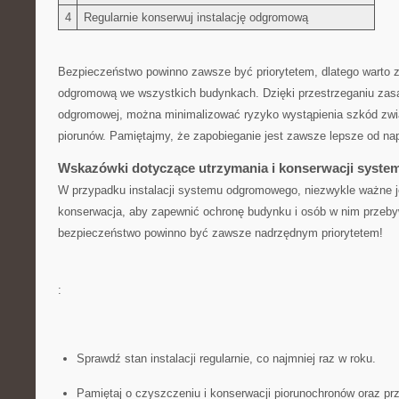
4
Regularnie konserwuj instalację odgromową
Bezpieczeństwo powinno zawsze być ​priorytetem, dlatego warto z
odgromową we wszystkich budynkach. Dzięki przestrzeganiu zasa
odgromowej, można minimalizować ryzyko⁣ wystąpienia szkód zw
piorunów. Pamiętajmy, że zapobieganie jest zawsze lepsze od na
Wskazówki dotyczące utrzymania i konserwacji sys
W przypadku instalacji systemu odgromowego,​ niezwykle ważne jes
konserwacja, aby zapewnić ochronę budynku ⁣i osób w nim ‌przeb
bezpieczeństwo ​powinno być zawsze nadrzędnym priorytetem!
:
Sprawdź stan instalacji ‌regularnie, co najmniej raz w roku.
Pamiętaj‌ o czyszczeniu ‍i konserwacji⁣ piorunochronów oraz 