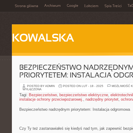
Archiwum
Google
Ta
Strona główna
Łokciem
Spis Treści
KOWALSKA
BEZPIECZEŃSTWO NADRZĘDNY
PRIORYTETEM: INSTALACJA OD
POSTED BY ADMIN
POSTED ON LUT - 18 - 2025
MOŻLIWOŚĆ 
WYŁĄCZONA
Tagi:
Bezpieczeństwo
,
bezpieczeństwo elektryczne
,
elektrotechn
instalacje ochrony przeciwpożarowej.
,
nadrzędny priorytet
,
ochron
Bezpieczeństwo nadrzędnym priorytetem: Instalacja odgromowa
Czy ‍Ty też zastanawiałeś się kiedyś nad tym, jak zapewnić bezp