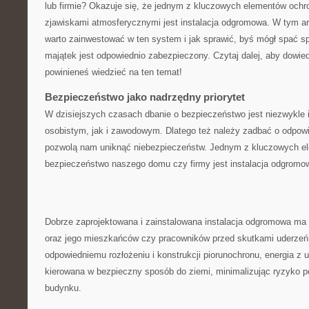
⁤lub firmie? Okazuje się, że jednym z kluczowych elementów och
zjawiskami atmosferycznymi jest instalacja odgromowa. W tym ar
warto zainwestować w ten system⁤ i jak sprawić, byś mógł spać s
majątek jest odpowiednio zabezpieczony. Czytaj dalej, aby dowie
powinieneś wiedzieć na ten temat!
Bezpieczeństwo jako nadrzędny priorytet
W dzisiejszych czasach dbanie o bezpieczeństwo jest ⁤niezwykle 
osobistym, ​jak i zawodowym. Dlatego też należy zadbać o odpowie
pozwolą nam uniknąć niebezpieczeństw. Jednym z kluczowych e
bezpieczeństwo naszego domu ​czy ‍firmy jest instalacja odgromo
Dobrze zaprojektowana i zainstalowana instalacja odgromowa ma
oraz jego ‍mieszkańców czy pracowników przed skutkami uderzeń pi
odpowiedniemu rozłożeniu i konstrukcji piorunochronu, ‍energia z ud
kierowana w⁤ bezpieczny sposób do ziemi, minimalizując​ ryzyko​ 
‌budynku.