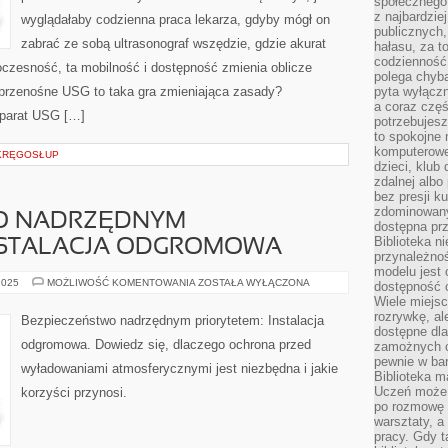
społecznego,
z najbardzie
wyglądałaby codzienna praca lekarza, gdyby mógł on
publicznych,
zabrać ze sobą ultrasonograf wszędzie, gdzie akurat
hałasu, za 
codzienność
oczesność, ta mobilność i dostępność zmienia oblicze
polega chyba
przenośne USG to taka gra zmieniająca zasady?
pyta wyłączn
a coraz częś
aparat USG […]
potrzebujesz
to spokojne 
komputerowe,
 KRĘGOSŁUP
dzieci, klub
zdalnej albo
bez presji k
zdominowany
WO NADRZĘDNYM
dostępna pr
Biblioteka n
INSTALACJA ODGROMOWA
przynależnoś
modelu jest 
BEZPIECZEŃSTWO
2025
MOŻLIWOŚĆ KOMENTOWANIA
ZOSTAŁA WYŁĄCZONA
dostępność c
NADRZĘDNYM
Wiele miejsc
PRIORYTETEM:
INSTALACJA
rozrywkę, al
Bezpieczeństwo nadrzędnym priorytetem: Instalacja
ODGROMOWA
dostępne dla
odgromowa. Dowiedz się, dlaczego ochrona przed
zamożnych cz
pewnie w bar
wyładowaniami atmosferycznymi jest niezbędna i jakie
Biblioteka m
Uczeń może p
korzyści przynosi.
po rozmowę i
warsztaty, a
pracy. Gdy t