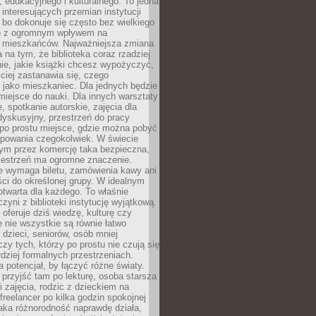
 edukacyjnego i kulturalnego. To jedna
j interesujących przemian instytucji
 bo dokonuje się często bez wielkiego
to z ogromnym wpływem na
 mieszkańców. Najważniejsza zmiana
 na tym, że biblioteka coraz rzadziej
ie, jakie książki chcesz wypożyczyć,
ciej zastanawia się, czego
 jako mieszkaniec. Dla jednych będzie
miejsce do nauki. Dla innych warsztaty
 spotkanie autorskie, zajęcia dla
 dyskusyjny, przestrzeń do pracy
 po prostu miejsce, gdzie można pobyć
upowania czegokolwiek. W świecie
m przez komercję taka bezpieczna,
zestrzeń ma ogromne znaczenie.
ie wymaga biletu, zamówienia kawy ani
ci do określonej grupy. W idealnym
otwarta dla każdego. To właśnie
zyni z biblioteki instytucję wyjątkową.
 oferuje dziś wiedzę, kulturę czy
e nie wszystkie są równie łatwo
 dzieci, seniorów, osób mniej
y tych, którzy po prostu nie czują się
dziej formalnych przestrzeniach.
a potencjał, by łączyć różne światy.
rzyjść tam po lekturę, osoba starsza
 zajęcia, rodzic z dzieckiem na
 freelancer po kilka godzin spokojnej
aka różnorodność naprawdę działa,