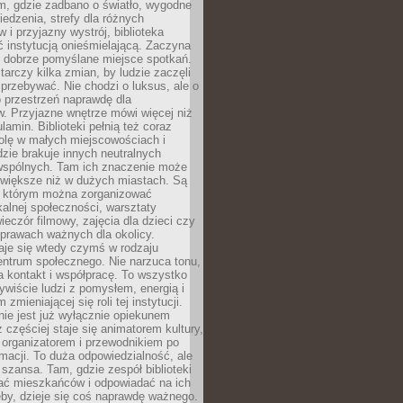
am, gdzie zadbano o światło, wygodne
iedzenia, strefy dla różnych
 i przyjazny wystrój, biblioteka
ć instytucją onieśmielającą. Zaczyna
 dobrze pomyślane miejsce spotkań.
rczy kilka zmian, by ludzie zaczęli
 przebywać. Nie chodzi o luksus, ale o
o przestrzeń naprawdę dla
. Przyjazne wnętrze mówi więcej niż
lamin. Biblioteki pełnią też coraz
olę w małych miejscowościach i
dzie brakuje innych neutralnych
 wspólnych. Tam ich znaczenie może
 większe niż w dużych miastach. Są
 którym można zorganizować
kalnej społeczności, warsztaty
wieczór filmowy, zajęcia dla dzieci czy
prawach ważnych dla okolicy.
taje się wtedy czymś w rodzaju
entrum społecznego. Nie narzuca tonu,
a kontakt i współpracę. To wszystko
wiście ludzi z pomysłem, energią i
zmieniającej się roli tej instytucji.
 nie jest już wyłącznie opiekunem
z częściej staje się animatorem kultury,
 organizatorem i przewodnikiem po
rmacji. To duża odpowiedzialność, ale
szansa. Tam, gdzie zespół biblioteki
hać mieszkańców i odpowiadać na ich
eby, dzieje się coś naprawdę ważnego.