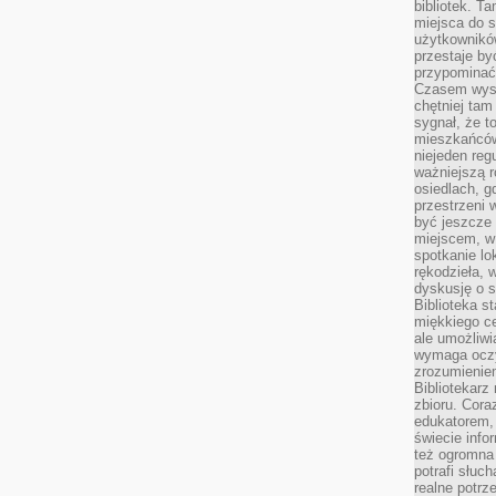
bibliotek. T
miejsca do s
użytkowników
przestaje by
przypominać
Czasem wysta
chętniej tam
sygnał, że t
mieszkańców
niejeden regu
ważniejszą r
osiedlach, g
przestrzeni
być jeszcze
miejscem, w
spotkanie lo
rękodzieła, 
dyskusję o s
Biblioteka s
miękkiego c
ale umożliwi
wymaga oczy
zrozumieniem 
Bibliotekarz
zbioru. Cora
edukatorem,
świecie info
też ogromna 
potrafi słuc
realne potrz