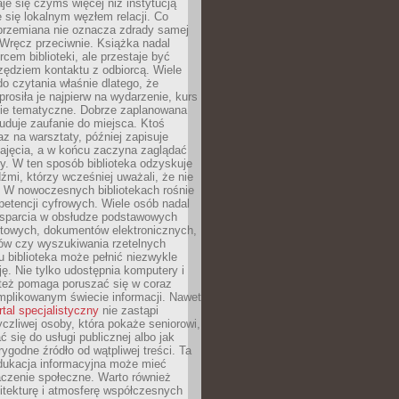
aje się czymś więcej niż instytucją
je się lokalnym węzłem relacji. Co
 przemiana nie oznacza zdrady samej
. Wręcz przeciwnie. Książka nadal
rcem biblioteki, ale przestaje być
zędziem kontaktu z odbiorcą. Wiele
o czytania właśnie dlatego, że
prosiła je najpierw na wydarzenie, kurs
nie tematyczne. Dobrze zaplanowana
duje zaufanie do miejsca. Ktoś
az na warsztaty, później zapisuje
zajęcia, a w końcu zaczyna zaglądać
y. W ten sposób biblioteka odzyskuje
dźmi, którzy wcześniej uważali, że nie
h. W nowoczesnych bibliotekach rośnie
petencji cyfrowych. Wiele osób nadal
wsparcia w obsłudze podstawowych
etowych, dokumentów elektronicznych,
ów czy wyszukiwania rzetelnych
Tu biblioteka może pełnić niezwykle
ę. Nie tylko udostępnia komputery i
e też pomaga poruszać się w coraz
mplikowanym świecie informacji. Nawet
rtal specjalistyczny
nie zastąpi
yczliwej osoby, która pokaże seniorowi,
ć się do usługi publicznej albo jak
rygodne źródło od wątpliwej treści. Ta
dukacja informacyjna może mieć
czenie społeczne. Warto również
itekturę i atmosferę współczesnych