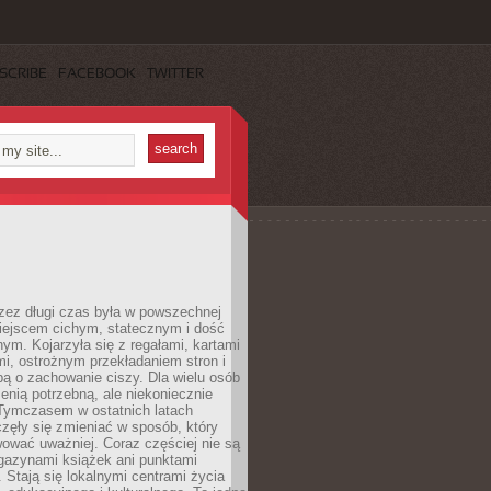
SCRIBE
FACEBOOK
TWITTER
rzez długi czas była w powszechnej
iejscem cichym, statecznym i dość
ym. Kojarzyła się z regałami, kartami
mi, ostrożnym przekładaniem stron i
ą o zachowanie ciszy. Dla wielu osób
zenią potrzebną, ale niekoniecznie
 Tymczasem w ostatnich latach
aczęły się zmieniać w sposób, który
ować uważniej. Coraz częściej nie są
agazynami książek ani punktami
Stają się lokalnymi centrami życia