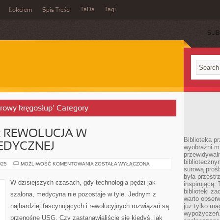
TaDa
Tagi
Łokciem
Spis Treści
SUB
zdrowy kręgosłup’ Category
: REWOLUCJA W
Biblioteka p
EDYCZNEJ
wyobraźni m
przewidywaln
biblioteczny
PRZENOŚNE
025
MOŻLIWOŚĆ KOMENTOWANIA
ZOSTAŁA WYŁĄCZONA
surową prośb
USG:
REWOLUCJA
była przestr
W
W dzisiejszych czasach, gdy technologia pędzi jak
inspirującą.
DIAGNOSTYCE
MEDYCZNEJ
biblioteki z
szalona, medycyna nie pozostaje w tyle. Jednym z
warto obserw
najbardziej fascynujących i rewolucyjnych rozwiązań są
już tylko m
wypożyczeń. 
przenośne USG. Czy zastanawialiście się kiedyś, jak