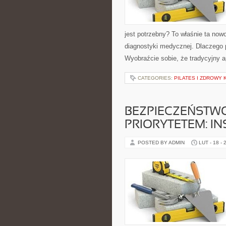
jest potrzebny? To właśnie ta now
diagnostyki medycznej. Dlaczego 
Wyobraźcie sobie, że tradycyjny 
CATEGORIES:
PILATES I ZDROWY
BEZPIECZEŃST
PRIORYTETEM: 
POSTED BY ADMIN
LUT - 18 - 