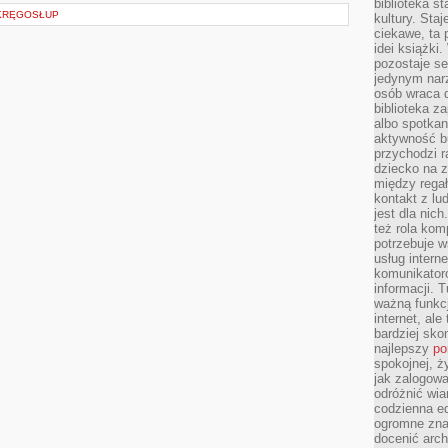
biblioteka st
 KRĘGOSŁUP
kultury. Sta
ciekawe, ta
idei książki
pozostaje se
jedynym nar
osób wraca d
biblioteka za
albo spotka
aktywność bu
przychodzi r
dziecko na 
między regał
kontakt z lu
jest dla nic
też rola kom
potrzebuje 
usług intern
komunikator
informacji. 
ważną funkcj
internet, al
bardziej sko
najlepszy
po
spokojnej, ż
jak zalogowa
odróżnić wia
codzienna e
ogromne zna
docenić arch