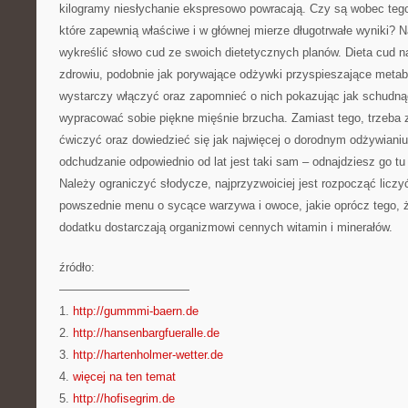
kilogramy niesłychanie ekspresowo powracają. Czy są wobec teg
które zapewnią właściwe i w głównej mierze długotrwałe wyniki? 
wykreślić słowo cud ze swoich dietetycznych planów. Dieta cud n
zdrowiu, podobnie jak porywające odżywki przyspieszające metabo
wystarczy włączyć oraz zapomnieć o nich pokazując jak schudną
wypracować sobie piękne mięśnie brzucha. Zamiast tego, trzeba
ćwiczyć oraz dowiedzieć się jak najwięcej o dorodnym odżywiani
odchudzanie odpowiednio od lat jest taki sam – odnajdziesz go t
Należy ograniczyć słodycze, najprzyzwoiciej jest rozpocząć liczy
powszednie menu o sycące warzywa i owoce, jakie oprócz tego, że
dodatku dostarczają organizmowi cennych witamin i minerałów.
źródło:
———————————
1.
http://gummmi-baern.de
2.
http://hansenbargfueralle.de
3.
http://hartenholmer-wetter.de
4.
więcej na ten temat
5.
http://hofisegrim.de