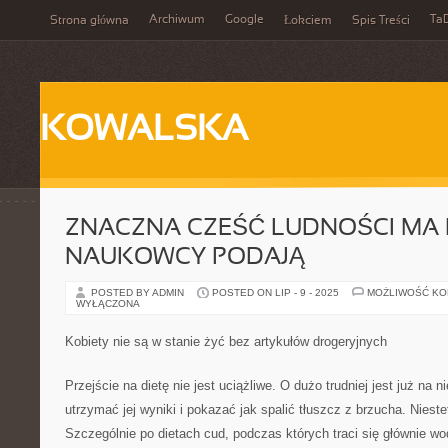
Archiwum
Google
Ta
Strona główna
Łokciem
Spis Treści
KOWALSKA
ZNACZNA CZEŚĆ LUDNOŚCI MA
NAUKOWCY PODAJĄ
POSTED BY ADMIN
POSTED ON LIP - 9 - 2025
MOŻLIWOŚĆ K
WYŁĄCZONA
Kobiety nie są w stanie żyć bez artykułów drogeryjnych
Przejście na dietę nie jest uciążliwe. O dużo trudniej jest już na n
utrzymać jej wyniki i pokazać jak spalić tłuszcz z brzucha. Nieste
Szczególnie po dietach cud, podczas których traci się głównie wod