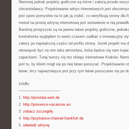
Niemniej jednak projekty graficzne są różne i zależą przede wszy
zleceniodawcy. Projektowanie witryn internetowych jest obszern
jest sporo pomysłów na to jak ją zrobić, co weryfikują strony dla f
metod na prostą witrynę internetową jest wstawienie w nią prawid
Bardziej przejrzyste są na pewno łatwe projekty graficzne, jedna
kontrahenta wyglądem to warto czasem zadbać o innowacyjny wyg
zależy po największej części od profilu strony. Jeżeli projekt ma
obowiązek być na nim taka atmosfera, która będzie się nam kojar
zapachami. Tutaj tworzy się też sklepy internetowe Kraków. Niem
jest tu, by klient mógł się po niej łatwo poruszać. Projektowanie s
łatwe, lecz najważniejsze jest przy tym łatwe poruszanie się po d
źródło:
———————————
1.
http://prostata-wert.de
2.
http://provence-vacances.eu
3.
zobacz szczegóły
4.
http://psytrance-channel-frankfurt.de
5.
odwiedź witrynę