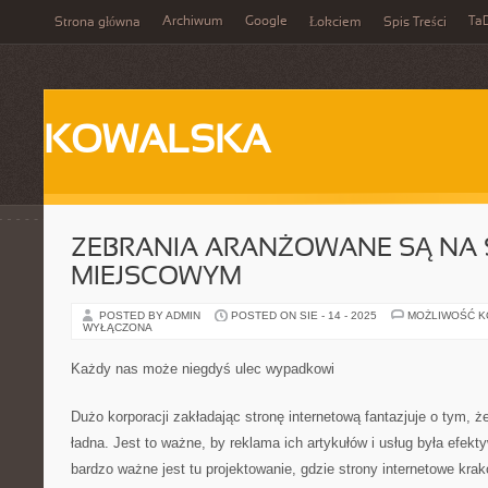
Archiwum
Google
Ta
Strona główna
Łokciem
Spis Treści
KOWALSKA
ZEBRANIA ARANŻOWANE SĄ NA 
MIEJSCOWYM
POSTED BY ADMIN
POSTED ON SIE - 14 - 2025
MOŻLIWOŚĆ 
WYŁĄCZONA
Każdy nas może niegdyś ulec wypadkowi
Dużo korporacji zakładając stronę internetową fantazjuje o tym, ż
ładna. Jest to ważne, by reklama ich artykułów i usług była efek
bardzo ważne jest tu projektowanie, gdzie strony internetowe k