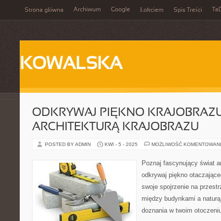
Archiwum
Google
Ta
Strona główna
Łokciem
Spis Treści
KOWALSKA
ODKRYWAJ PIĘKNO KRAJOBRAZU
ARCHITEKTURĄ KRAJOBRAZU
POSTED BY ADMIN
KWI - 5 - 2025
MOŻLIWOŚĆ KOMENTOWAN
Poznaj fascynujący świat ar
odkrywaj piękno otaczająceg
swoje spojrzenie na przestr
między budynkami a naturą.
doznania w twoim otoczeniu