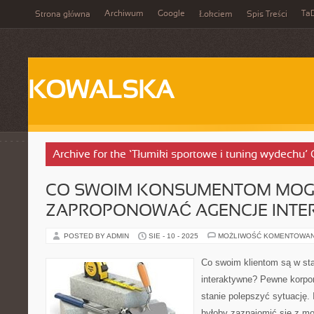
Archiwum
Google
Ta
Strona główna
Łokciem
Spis Treści
KOWALSKA
Archive for the ‘Tłumiki sportowe i tuning wydechu’
CO SWOIM KONSUMENTOM MO
ZAPROPONOWAĆ AGENCJE INTE
POSTED BY ADMIN
SIE - 10 - 2025
MOŻLIWOŚĆ KOMENTOWA
Co swoim klientom są w st
interaktywne? Pewne korpor
stanie polepszyć sytuację.
byłoby zaznajomić się z mo