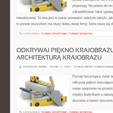
proponują. Na pewno do ni
zakwalifikować takie sprawy
interaktywnej. To ona jest w stanie prowadzić należyte taktyki, j
to przede wszystkim ma służy dobru danej firmy, która stara się 
CATEGORIES:
TŁUMIKI SPORTOWE I TUNING WYDECHU
ODKRYWAJ PIĘKNO KRAJOBRAZU
ARCHITEKTURĄ KRAJOBRAZU
POSTED BY ADMIN
KWI - 5 - 2025
MOŻLIWOŚĆ KOMENTOWAN
Poznaj fascynujący świat ar
odkrywaj piękno otaczająceg
swoje spojrzenie na przestr
między budynkami a naturą.
doznania w twoim otoczeniu
CATEGORIES:
TŁUMIKI SPORTOWE I TUNING WYDECHU