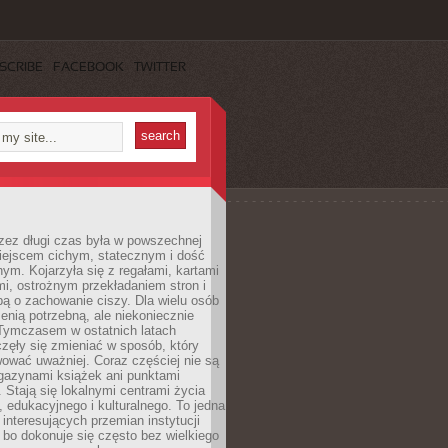
SCRIBE
FACEBOOK
TWITTER
rzez długi czas była w powszechnej
iejscem cichym, statecznym i dość
ym. Kojarzyła się z regałami, kartami
mi, ostrożnym przekładaniem stron i
ą o zachowanie ciszy. Dla wielu osób
zenią potrzebną, ale niekoniecznie
 Tymczasem w ostatnich latach
aczęły się zmieniać w sposób, który
ować uważniej. Coraz częściej nie są
agazynami książek ani punktami
Stają się lokalnymi centrami życia
 edukacyjnego i kulturalnego. To jedna
j interesujących przemian instytucji
 bo dokonuje się często bez wielkiego