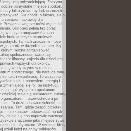
ć instytucją onieśmielającą. Zaczyna
 dobrze pomyślane miejsce spotkań.
rczy kilka zmian, by ludzie zaczęli
 przebywać. Nie chodzi o luksus, ale o
o przestrzeń naprawdę dla
. Przyjazne wnętrze mówi więcej niż
lamin. Biblioteki pełnią też coraz
olę w małych miejscowościach i
dzie brakuje innych neutralnych
 wspólnych. Tam ich znaczenie może
 większe niż w dużych miastach. Są
 którym można zorganizować
kalnej społeczności, warsztaty
wieczór filmowy, zajęcia dla dzieci czy
prawach ważnych dla okolicy.
taje się wtedy czymś w rodzaju
entrum społecznego. Nie narzuca tonu,
a kontakt i współpracę. To wszystko
wiście ludzi z pomysłem, energią i
zmieniającej się roli tej instytucji.
 nie jest już wyłącznie opiekunem
z częściej staje się animatorem kultury,
 organizatorem i przewodnikiem po
rmacji. To duża odpowiedzialność, ale
szansa. Tam, gdzie zespół biblioteki
hać mieszkańców i odpowiadać na ich
eby, dzieje się coś naprawdę ważnego.
dzyskuje znaczenie jako miejsce żywe,
codziennie użyteczne. W świecie, który
ej dzieli ludzi na grupy odbiorców,