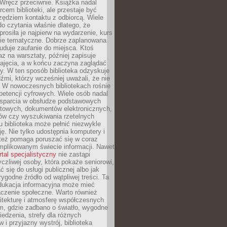
. Wręcz przeciwnie. Książka nadal
rcem biblioteki, ale przestaje być
zędziem kontaktu z odbiorcą. Wiele
o czytania właśnie dlatego, że
prosiła je najpierw na wydarzenie, kurs
nie tematyczne. Dobrze zaplanowana
duje zaufanie do miejsca. Ktoś
az na warsztaty, później zapisuje
zajęcia, a w końcu zaczyna zaglądać
y. W ten sposób biblioteka odzyskuje
dźmi, którzy wcześniej uważali, że nie
h. W nowoczesnych bibliotekach rośnie
petencji cyfrowych. Wiele osób nadal
wsparcia w obsłudze podstawowych
etowych, dokumentów elektronicznych,
ów czy wyszukiwania rzetelnych
Tu biblioteka może pełnić niezwykle
ę. Nie tylko udostępnia komputery i
e też pomaga poruszać się w coraz
mplikowanym świecie informacji. Nawet
rtal specjalistyczny
nie zastąpi
yczliwej osoby, która pokaże seniorowi,
ć się do usługi publicznej albo jak
rygodne źródło od wątpliwej treści. Ta
dukacja informacyjna może mieć
czenie społeczne. Warto również
itekturę i atmosferę współczesnych
am, gdzie zadbano o światło, wygodne
iedzenia, strefy dla różnych
 i przyjazny wystrój, biblioteka