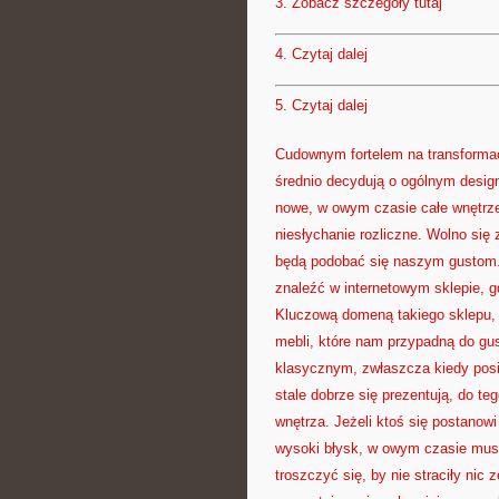
3.
Zobacz szczegóły tutaj
4.
Czytaj dalej
5.
Czytaj dalej
Cudownym fortelem na transformacj
średnio decydują o ogólnym design
nowe, w owym czasie całe wnętrze
niesłychanie rozliczne. Wolno się
będą podobać się naszym gustom.
znaleźć w internetowym sklepie, g
Kluczową domeną takiego sklepu, 
mebli, które nam przypadną do gu
klasycznym, zwłaszcza kiedy posi
stale dobrze się prezentują, do t
wnętrza. Jeżeli ktoś się postano
wysoki błysk, w owym czasie musi 
troszczyć się, by nie straciły nic