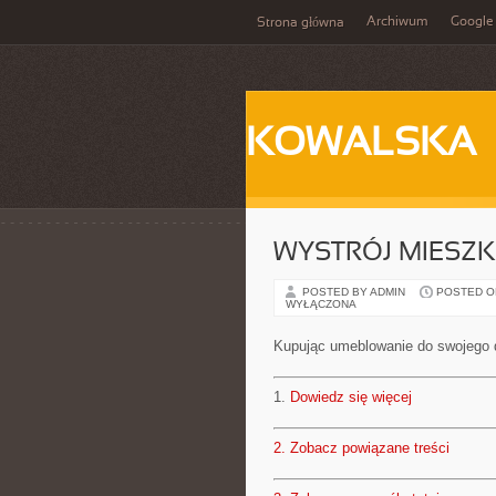
Archiwum
Google
Strona główna
KOWALSKA
WYSTRÓJ MIESZK
POSTED BY ADMIN
POSTED ON 
WYŁĄCZONA
Kupując umeblowanie do swojego 
1.
Dowiedz się więcej
2.
Zobacz powiązane treści