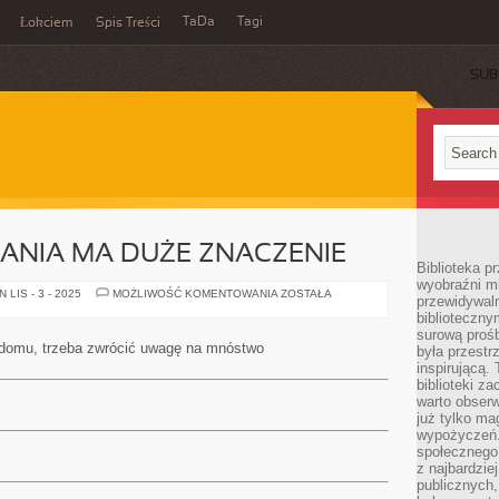
TaDa
Tagi
Łokciem
Spis Treści
SUB
ANIA MA DUŻE ZNACZENIE
Biblioteka p
wyobraźni m
WYSTRÓJ
LIS - 3 - 2025
MOŻLIWOŚĆ KOMENTOWANIA
ZOSTAŁA
przewidywaln
MIESZKANIA
biblioteczny
MA
DUŻE
surową prośb
ZNACZENIE
domu, trzeba zwrócić uwagę na mnóstwo
była przestr
inspirującą.
biblioteki z
warto obserw
już tylko m
wypożyczeń. 
społecznego,
z najbardzie
publicznych,