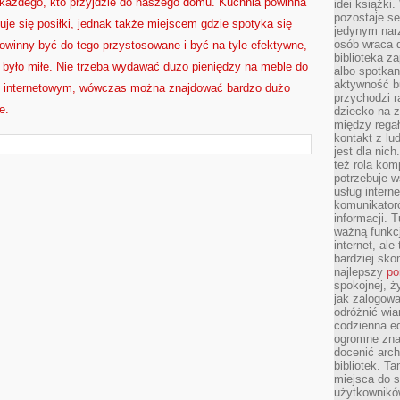
 każdego, kto przyjdzie do naszego domu. Kuchnia powinna
idei książki
pozostaje se
uje się posiłki, jednak także miejscem gdzie spotyka się
jedynym nar
osób wraca d
winny być do tego przystosowane i być na tyle efektywne,
biblioteka za
 było miłe. Nie trzeba wydawać dużo pieniędzy na meble do
albo spotka
aktywność bu
pie internetowym, wówczas można znajdować bardzo dużo
przychodzi r
e.
dziecko na 
między regał
kontakt z lu
jest dla nic
też rola kom
potrzebuje 
usług intern
komunikator
informacji. 
ważną funkcj
internet, al
bardziej sko
najlepszy
po
spokojnej, ż
jak zalogowa
odróżnić wia
codzienna e
ogromne zna
docenić arch
bibliotek. T
miejsca do s
użytkowników