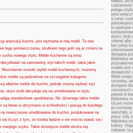
hałasu, za 
codzienność
polega chyba
pyta wyłączn
a coraz częś
potrzebujesz
to spokojne 
komputerowe,
dzieci, klub
zdalnej albo
ę aranżacji kuchni, jest wymiana w niej mebli. To one
bez presji k
ie tego pomieszczenia, skutkiem tego jeśli się je zmieni na
zdominowany
dostępna pr
 zyska nowego stylu. Meble kuchenne są teraz
Biblioteka n
 zdecydować na samowolny styl takich mebli, takie jakie
przynależnoś
modelu jest 
 Niezmiernie szeroki wybór mebli kuchennych, możemy
dostępność c
Wiele miejsc
dzie meble są podzielone na szczególne kategorie.
rozrywkę, al
są właśnie meble do kuchni, jednak można wybrać styl
dostępne dla
zamożnych cz
stu. dużo osób decyduje się na umeblowanie w stylu
pewnie w bar
adają standardowe upodobania. Nic dziwnego takie meble
Biblioteka m
Uczeń może p
ego są łatwe w utrzymaniu w schludności i pasują do każdego
po rozmowę i
warsztaty, a
wi na nowoczesne umeblowanie do kuchni, produkowane na
pracy. Gdy t
się liczyć z tym, że trzeba będzie o nie mocno starać się i
biblioteka st
kultury. Sta
 ze swojego szyku. Takie dzisiejsze meble ekstra się
ciekawe, ta