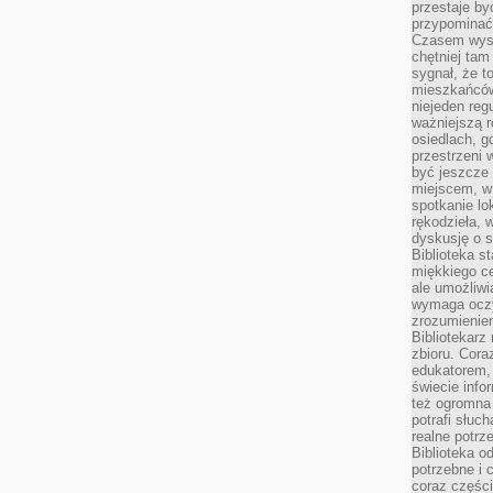
przestaje by
przypominać
Czasem wysta
chętniej tam
sygnał, że t
mieszkańców
niejeden regu
ważniejszą r
osiedlach, g
przestrzeni
być jeszcze
miejscem, w
spotkanie lo
rękodzieła, 
dyskusję o s
Biblioteka s
miękkiego c
ale umożliwi
wymaga oczy
zrozumieniem 
Bibliotekarz
zbioru. Cora
edukatorem,
świecie info
też ogromna 
potrafi słuc
realne potrz
Biblioteka o
potrzebne i 
coraz części