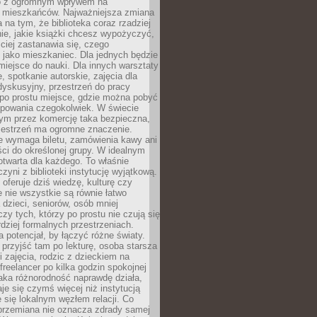
to z ogromnym wpływem na
 mieszkańców. Najważniejsza zmiana
 na tym, że biblioteka coraz rzadziej
ie, jakie książki chcesz wypożyczyć,
ciej zastanawia się, czego
 jako mieszkaniec. Dla jednych będzie
miejsce do nauki. Dla innych warsztaty
 spotkanie autorskie, zajęcia dla
 dyskusyjny, przestrzeń do pracy
 po prostu miejsce, gdzie można pobyć
upowania czegokolwiek. W świecie
m przez komercję taka bezpieczna,
zestrzeń ma ogromne znaczenie.
ie wymaga biletu, zamówienia kawy ani
ci do określonej grupy. W idealnym
otwarta dla każdego. To właśnie
zyni z biblioteki instytucję wyjątkową.
 oferuje dziś wiedzę, kulturę czy
e nie wszystkie są równie łatwo
 dzieci, seniorów, osób mniej
y tych, którzy po prostu nie czują się
dziej formalnych przestrzeniach.
a potencjał, by łączyć różne światy.
rzyjść tam po lekturę, osoba starsza
 zajęcia, rodzic z dzieckiem na
 freelancer po kilka godzin spokojnej
aka różnorodność naprawdę działa,
aje się czymś więcej niż instytucją
je się lokalnym węzłem relacji. Co
 przemiana nie oznacza zdrady samej