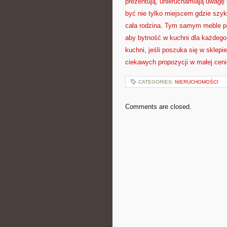
prezentują, unieruchamiają uwagę
być nie tylko miejscem gdzie szyk
cała rodzina. Tym samym meble po
aby bytność w kuchni dla każdego
kuchni, jeśli poszuka się w skle
ciekawych propozycji w małej ceni
CATEGORIES:
NIERUCHOMOŚCI
Comments are closed.