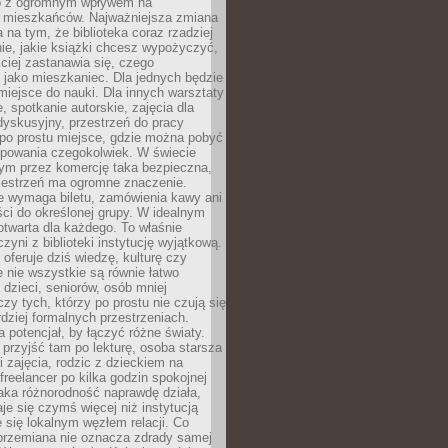
to z ogromnym wpływem na
 mieszkańców. Najważniejsza zmiana
 na tym, że biblioteka coraz rzadziej
ie, jakie książki chcesz wypożyczyć,
ciej zastanawia się, czego
 jako mieszkaniec. Dla jednych będzie
miejsce do nauki. Dla innych warsztaty
 spotkanie autorskie, zajęcia dla
 dyskusyjny, przestrzeń do pracy
 po prostu miejsce, gdzie można pobyć
upowania czegokolwiek. W świecie
m przez komercję taka bezpieczna,
zestrzeń ma ogromne znaczenie.
ie wymaga biletu, zamówienia kawy ani
ci do określonej grupy. W idealnym
otwarta dla każdego. To właśnie
zyni z biblioteki instytucję wyjątkową.
 oferuje dziś wiedzę, kulturę czy
e nie wszystkie są równie łatwo
 dzieci, seniorów, osób mniej
y tych, którzy po prostu nie czują się
dziej formalnych przestrzeniach.
a potencjał, by łączyć różne światy.
rzyjść tam po lekturę, osoba starsza
 zajęcia, rodzic z dzieckiem na
 freelancer po kilka godzin spokojnej
aka różnorodność naprawdę działa,
aje się czymś więcej niż instytucją
je się lokalnym węzłem relacji. Co
 przemiana nie oznacza zdrady samej