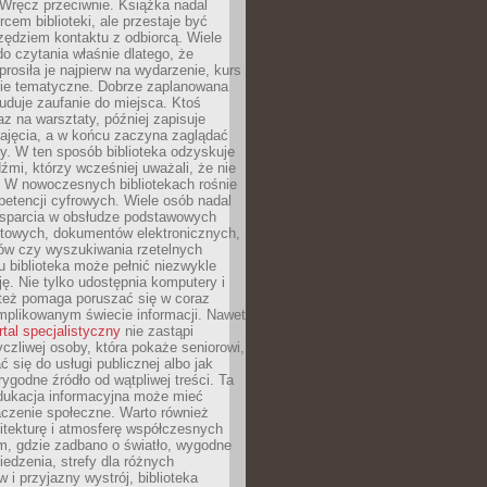
. Wręcz przeciwnie. Książka nadal
rcem biblioteki, ale przestaje być
zędziem kontaktu z odbiorcą. Wiele
o czytania właśnie dlatego, że
prosiła je najpierw na wydarzenie, kurs
nie tematyczne. Dobrze zaplanowana
duje zaufanie do miejsca. Ktoś
az na warsztaty, później zapisuje
zajęcia, a w końcu zaczyna zaglądać
y. W ten sposób biblioteka odzyskuje
dźmi, którzy wcześniej uważali, że nie
h. W nowoczesnych bibliotekach rośnie
petencji cyfrowych. Wiele osób nadal
wsparcia w obsłudze podstawowych
etowych, dokumentów elektronicznych,
ów czy wyszukiwania rzetelnych
Tu biblioteka może pełnić niezwykle
ę. Nie tylko udostępnia komputery i
e też pomaga poruszać się w coraz
mplikowanym świecie informacji. Nawet
rtal specjalistyczny
nie zastąpi
yczliwej osoby, która pokaże seniorowi,
ć się do usługi publicznej albo jak
rygodne źródło od wątpliwej treści. Ta
dukacja informacyjna może mieć
czenie społeczne. Warto również
itekturę i atmosferę współczesnych
am, gdzie zadbano o światło, wygodne
iedzenia, strefy dla różnych
 i przyjazny wystrój, biblioteka