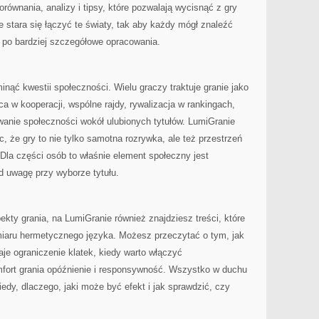
orównania, analizy i tipsy, które pozwalają wycisnąć z gry
stara się łączyć te światy, tak aby każdy mógł znaleźć
w po bardziej szczegółowe opracowania.
minąć kwestii społeczności. Wielu graczy traktuje granie jako
a w kooperacji, wspólne rajdy, rywalizacja w rankingach,
owanie społeczności wokół ulubionych tytułów. LumiGranie
, że gry to nie tylko samotna rozrywka, ale też przestrzeń
 Dla części osób to właśnie element społeczny jest
od uwagę przy wyborze tytułu.
pekty grania, na LumiGranie również znajdziesz treści, które
iaru hermetycznego języka. Możesz przeczytać o tym, jak
daje ograniczenie klatek, kiedy warto włączyć
mfort grania opóźnienie i responsywność. Wszystko w duchu
edy, dlaczego, jaki może być efekt i jak sprawdzić, czy