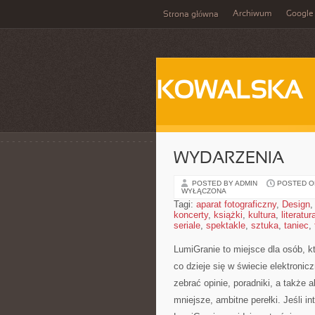
Archiwum
Google
Strona główna
KOWALSKA
WYDARZENIA
POSTED BY ADMIN
POSTED ON
WYŁĄCZONA
Tagi:
aparat fotograficzny
,
Design
koncerty
,
książki
,
kultura
,
literatur
seriale
,
spektakle
,
sztuka
,
taniec
,
LumiGranie to miejsce dla osób, k
co dzieje się w świecie elektroni
zebrać opinie, poradniki, a także 
mniejsze, ambitne perełki. Jeśli in