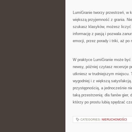
LumiGranie tworzy przestrzeń, w któ
większą przyjemność z grania. Nie
szukasz klasyków, możesz liczyć n
informację z pasją i pozwala zanur
emocji, przez porady i triki, aż p
W praktyce LumiGranie może być
newsy, później czytasz recenzje p
utkniesz w trudniejszym miejscu. 
wygodniej i z większą satysfakcją.
przystępnością, a jednocześnie ni
taką przestrzenią: dla fanów gier,
którzy po prostu lubią spędzać cz
CATEGORIES:
NIERUCHOMOŚCI