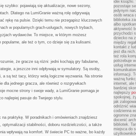
idei książki
ię szybko: pojawiają się aktualizacje, nowe sezony,
pozostaje se
jedynym nar
utach. Dlatego na LumiGranie ważną rolę odgrywają
osób wraca d
biblioteka za
ać rękę na pulsie. Dzięki temu nie przegapisz kluczowych
albo spotka
nach w popularnych grach-usługach, nowych trybach,
aktywność bu
przychodzi r
yzjach wydawców. To miejsce, w którym możesz
dziecko na 
 popularne, ale też o tym, co dzieje się za kulisami.
między regał
kontakt z lu
jest dla nic
też rola kom
potrzebuje 
rozumie, że gracze są różni: jedni kochają gry fabularne,
usług intern
trategie, a jeszcze inni odpływają w symulatory. Są osoby,
komunikator
informacji. 
, a są też tacy, którzy wolą logiczne wyzwania. Na stronie
ważną funkcj
bie dla jednego gracza, ale również o rozgrywkach
internet, al
bardziej sko
je mocne strony i swoje wady, a LumiGranie pomaga je
najlepszy
po
spokojnej, ż
o najlepiej pasuje do Twojego stylu.
jak zalogowa
odróżnić wia
codzienna e
ogromne zna
k na praktykę. W poradnikach i omówieniach znajdziesz
docenić arch
bibliotek. T
optymalizacji stabilności, doboru rozdzielczości, a także
miejsca do s
ienia wpływają na komfort. W świecie PC to ważne, bo każdy
użytkowników