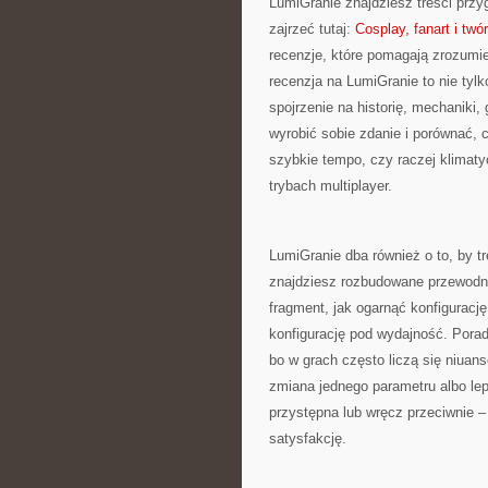
LumiGranie znajdziesz treści przy
zajrzeć tutaj:
Cosplay, fanart i tw
recenzje, które pomagają zrozumie
recenzja na LumiGranie to nie tylk
spojrzenie na historię, mechaniki,
wyrobić sobie zdanie i porównać, c
szybkie tempo, czy raczej klimat
trybach multiplayer.
LumiGranie dba również o to, by tr
znajdziesz rozbudowane przewodnik
fragment, jak ogarnąć konfigurację
konfigurację pod wydajność. Pora
bo w grach często liczą się niuans
zmiana jednego parametru albo lep
przystępna lub wręcz przeciwnie 
satysfakcję.