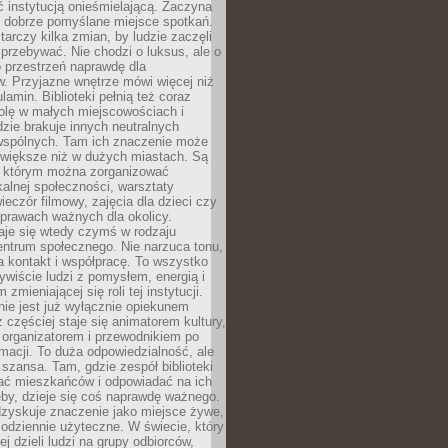
ć instytucją onieśmielającą. Zaczyna
 dobrze pomyślane miejsce spotkań.
rczy kilka zmian, by ludzie zaczęli
 przebywać. Nie chodzi o luksus, ale o
o przestrzeń naprawdę dla
. Przyjazne wnętrze mówi więcej niż
lamin. Biblioteki pełnią też coraz
olę w małych miejscowościach i
dzie brakuje innych neutralnych
 wspólnych. Tam ich znaczenie może
 większe niż w dużych miastach. Są
 którym można zorganizować
kalnej społeczności, warsztaty
wieczór filmowy, zajęcia dla dzieci czy
prawach ważnych dla okolicy.
taje się wtedy czymś w rodzaju
entrum społecznego. Nie narzuca tonu,
a kontakt i współpracę. To wszystko
wiście ludzi z pomysłem, energią i
zmieniającej się roli tej instytucji.
 nie jest już wyłącznie opiekunem
z częściej staje się animatorem kultury,
 organizatorem i przewodnikiem po
rmacji. To duża odpowiedzialność, ale
szansa. Tam, gdzie zespół biblioteki
hać mieszkańców i odpowiadać na ich
eby, dzieje się coś naprawdę ważnego.
dzyskuje znaczenie jako miejsce żywe,
codziennie użyteczne. W świecie, który
ej dzieli ludzi na grupy odbiorców,