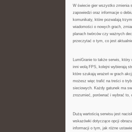
W świecie gier wszystko zmienia s
zapowiedzi oraz informacje o debi
komunikaty, które pozwalają trzym
wiadomości o nowych grach, zmia
planach twórców czy ważnych dec
przeczytać o tym, co jest aktualnie
LumiGranie to także serwis, który 
inni wolą FPS, kolejni wybierają s
które szukają wrażeń w grach akcji
możesz więc trafić na treści o try
sieciowych. Każdy gatunek ma swo
zrozumieć, porównać i wybrać to, c
Dużą wartością serwisu jest nacis
wskazówki dotyczące opcji obrazu, 
informacji o tym, jak różne ustaw