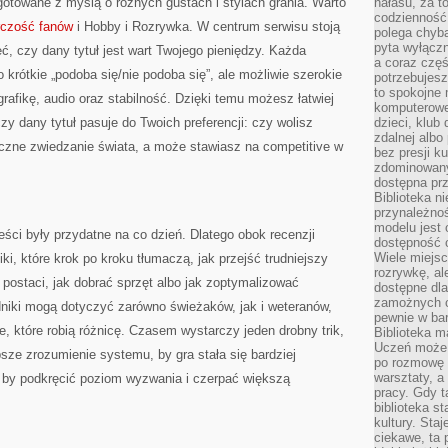
gotowane z myślą o różnych gustach i stylach grania. Warto
hałasu, za 
codzienność
órczość fanów
i Hobby i Rozrywka. W centrum serwisu stoją
polega chyba
pyta wyłączn
ć, czy dany tytuł jest wart Twojego pieniędzy. Każda
a coraz częś
o krótkie „podoba się/nie podoba się”, ale możliwie szerokie
potrzebujesz
to spokojne 
 grafikę, audio oraz stabilność. Dzięki temu możesz łatwiej
komputerowe,
zy dany tytuł pasuje do Twoich preferencji: czy wolisz
dzieci, klub
zdalnej albo
yczne zwiedzanie świata, a może stawiasz na competitive w
bez presji k
zdominowany
dostępna pr
Biblioteka n
przynależnoś
modelu jest 
eści były przydatne na co dzień. Dlatego obok recenzji
dostępność c
Wiele miejsc
i, które krok po kroku tłumaczą, jak przejść trudniejszy
rozrywkę, al
 postaci, jak dobrać sprzęt albo jak zoptymalizować
dostępne dla
zamożnych cz
dniki mogą dotyczyć zarówno świeżaków, jak i weteranów,
pewnie w bar
e, które robią różnicę. Czasem wystarczy jeden drobny trik,
Biblioteka m
Uczeń może p
sze zrozumienie systemu, by gra stała się bardziej
po rozmowę i
warsztaty, a
– by podkręcić poziom wyzwania i czerpać większą
pracy. Gdy t
biblioteka st
kultury. Sta
ciekawe, ta