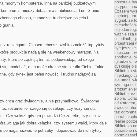
przestaje by
a na mocnym komputerze, inna na bardziej budżetowym
przypominać
a kompromis między detalami a stabilnością. LumiGranie
Czasem wysta
chętniej tam
ędnego chaosu, tłumacząc trudniejsze pojęcia i
sygnał, że t
mieszkańców
o grania.
niejeden regu
ważniejszą r
osiedlach, g
przestrzeni
ane z rankingami. Czasem chcesz szybko znaleźć top tytuły
być jeszcze
które produkcje nadają się na weekendowy maraton. Na
miejscem, w
spotkanie lo
sty, które porządkują temat: podpowiadają, od czego
rękodzieła, 
dyskusję o s
się spodobać, a co może okazać się nie dla Ciebie. Takie
Biblioteka s
tne, gdy rynek jest pełen nowości i trudno nadążyć za
miękkiego c
ale umożliwi
wymaga oczy
zrozumieniem 
Bibliotekarz
zbioru. Cora
tórzy chcą grać świadomie, a nie przypadkowo. Świadome
edukatorem,
świecie info
le też rozumienie, czego się oczekuje: czy liczy się dla
też ogromna 
em. Czy wolisz, gdy gra prowadzi Cię za rękę, czy cenisz
potrafi słuc
realne potrz
tóra wciąga jak dobra książka, czy systemu walki, który daje
Biblioteka o
e pomaga nazwać te potrzeby i dopasować do nich tytuły,
potrzebne i 
coraz części