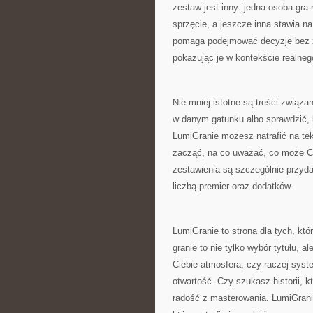
zestaw jest inny: jedna osoba gr
sprzęcie, a jeszcze inna stawia n
pomaga podejmować decyzje bez zb
pokazując je w kontekście realneg
Nie mniej istotne są treści związ
w danym gatunku albo sprawdzić, 
LumiGranie możesz natrafić na tek
zacząć, na co uważać, co może Ci 
zestawienia są szczególnie przyda
liczbą premier oraz dodatków.
LumiGranie to strona dla tych, k
granie to nie tylko wybór tytułu, a
Ciebie atmosfera, czy raczej syst
otwartość. Czy szukasz historii, k
radość z masterowania. LumiGrani