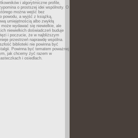
ytkowników i algorytmiczne profile,
rzypomina o prostszej idei wspólnoty. O
 którego można wejść bez
o powodu, a wyjść z książką,
nową umiejętnością albo zwykłą
 może wydawać się niewielkie, ale
kich niewielkich doświadczeń buduje
więzi i poczucie, że w najbliższym
tnieje przestrzeń naprawdę wspólna.
szłość biblioteki nie powinna być
talgii. Powinna być tematem poważnej
ym, jak chcemy żyć razem w
asteczkach i osiedlach.