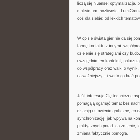
liczą się niuanse: optymalizacja, p
maksimum możliwości. LumiGranie 
coś dla siebie: od lekkich temató
W opisie świata gier nie da się po
formę kontaktu z innymi: współprac
dzielenie się strategiami czy bud
uwzględnia ten kontekst, pokazując
do współpracy oraz walki o wynik.
najważniejszy – i warto go brać p
Jeśli interesują Cię techniczne as
pomagają ogarnąć temat bez nadm
działają ustawienia graficzne, co 
synchronizację, jak wpływa na ko
praktycznych porad: co zmienić, ki
zmiana faktycznie pomogła.