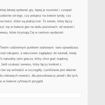
rej łatwiej wybierać gry, lepiej je rozumieć i czerpać
zależnie od tego, czy polujesz na świeże tytuły, czy
a treści, które są praktyczne. To serwis, który łączy
zyć się w świecie gier na wielu poziomach: od wrażeń i
o newsy, które trzymają Cię w centrum wydarzeń.
 Twoim codziennym punktem startowym: rano sprawdzasz
rzed zakupem, a wieczorem zaglądasz do tutoriali, kiedy
To naturalny rytm gracza, który chce grać mądrzej,
 Jeśli szukasz serwisu, który łączy konkret z
e boi się wchodzić w szczegóły, LumiGranie jest właśnie
 dla ciekawych nowości, dla poszukiwaczy porad i dla tych,
as w świecie cyfrowych przygód.