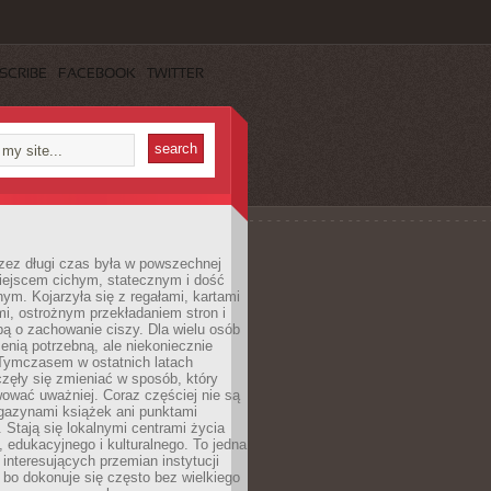
SCRIBE
FACEBOOK
TWITTER
rzez długi czas była w powszechnej
iejscem cichym, statecznym i dość
ym. Kojarzyła się z regałami, kartami
mi, ostrożnym przekładaniem stron i
ą o zachowanie ciszy. Dla wielu osób
zenią potrzebną, ale niekoniecznie
 Tymczasem w ostatnich latach
aczęły się zmieniać w sposób, który
ować uważniej. Coraz częściej nie są
agazynami książek ani punktami
Stają się lokalnymi centrami życia
 edukacyjnego i kulturalnego. To jedna
j interesujących przemian instytucji
 bo dokonuje się często bez wielkiego