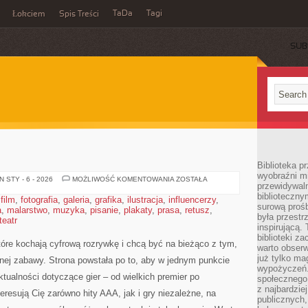
TaDa
Tagi
Łokciem
Spis Treści
SUB
Biblioteka p
wyobraźni m
WYDARZENIA
 STY - 6 - 2026
MOŻLIWOŚĆ KOMENTOWANIA
ZOSTAŁA
przewidywaln
biblioteczny
,
film
,
fotografia
,
galeria
,
grafika
,
ilustracja
,
influencerzy
,
surową prośb
a
,
malarstwo
,
muzyka
,
pisanie
,
plakaty
,
prasa
,
retusz
,
była przestr
teatr
inspirującą.
biblioteki z
tóre kochają cyfrową rozrywkę i chcą być na bieżąco z tym,
warto obserw
już tylko m
cznej zabawy. Strona powstała po to, aby w jednym punkcie
wypożyczeń. 
aktualności dotyczące gier – od wielkich premier po
społecznego,
z najbardzie
teresują Cię zarówno hity AAA, jak i gry niezależne, na
publicznych,