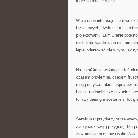
które potrafią je spełnić.
Wiele osób interesuje się również
biznesowych, dyskusje o mikrotran
projektowaniu. LumiGranie podchod
oddzielać twarde dane od komenta
lepiej orientować się w tym, jak ry
Na LumiGranie ważny jest też eleme
czasem przyjemne, czasem frustr
mogą dotykać takich aspektów jak 
balans trudności czy uczucie saty
to, czy dana gra zostanie z Tobą 
Serwis jest przydatny także wtedy
zaczynasz swoją przygodę. Dla poc
zrozumienie podstaw i wskazówki, 