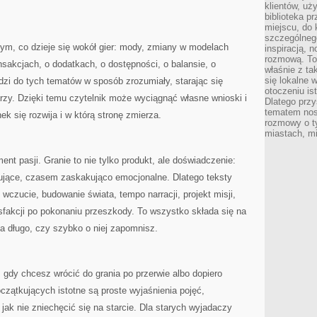
klientów, uż
biblioteka p
miejscu, do
szczególneg
 tym, co dzieje się wokół gier: mody, zmiany w modelach
inspiracją, 
rozmową. To
sakcjach, o dodatkach, o dostępności, o balansie, o
właśnie z ta
się lokalne 
zi do tych tematów w sposób zrozumiały, starając się
otoczeniu is
rzy. Dzięki temu czytelnik może wyciągnąć własne wnioski i
Dlatego przy
tematem nos
nek się rozwija i w którą stronę zmierza.
rozmowy o t
miastach, mi
nt pasji. Granie to nie tylko produkt, ale doświadczenie:
ujące, czasem zaskakująco emocjonalne. Dlatego teksty
wczucie, budowanie świata, tempo narracji, projekt misji,
sfakcji po pokonaniu przeszkody. To wszystko składa się na
na długo, czy szybko o niej zapomnisz.
, gdy chcesz wrócić do grania po przerwie albo dopiero
zątkujących istotne są proste wyjaśnienia pojęć,
jak nie zniechęcić się na starcie. Dla starych wyjadaczy