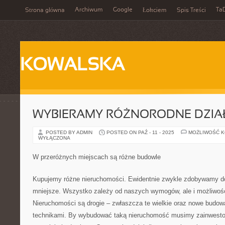
Archiwum
Google
Ta
Strona główna
Łokciem
Spis Treści
KOWALSKA
WYBIERAMY RÓŻNORODNE DZIA
POSTED BY ADMIN
POSTED ON PAŹ - 11 - 2025
MOŻLIWOŚĆ 
WYŁĄCZONA
W przeróżnych miejscach są różne budowle
Kupujemy różne nieruchomości. Ewidentnie zwykle zdobywamy d
mniejsze. Wszystko zależy od naszych wymogów, ale i możliwoś
Nieruchomości są drogie – zwłaszcza te wielkie oraz nowe budo
technikami. By wybudować taką nieruchomość musimy zainwest