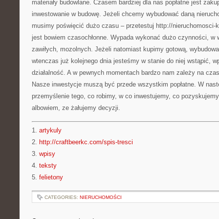
materiały budowlane. Czasem bardziej dla nas popłatne jest zakup
inwestowanie w budowę. Jeżeli chcemy wybudować daną nierucho
musimy poświęcić dużo czasu – przetestuj http://nieruchomosci-
jest bowiem czasochłonne. Wypada wykonać dużo czynności, w w
zawiłych, mozolnych. Jeżeli natomiast kupimy gotową, wybudow
wtenczas już kolejnego dnia jesteśmy w stanie do niej wstąpić, w
działalność. A w pewnych momentach bardzo nam zależy na czasi
Nasze inwestycje muszą być przede wszystkim popłatne. W nastę
przemyślenie tego, co robimy, w co inwestujemy, co pozyskujem
albowiem, ze żałujemy decyzji.
1.
artykuly
2.
http://craftbeerkc.com/spis-tresci
3.
wpisy
4.
teksty
5.
felietony
CATEGORIES:
NIERUCHOMOŚCI