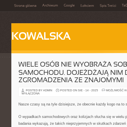
Archiwum
Google
Ta
Strona główna
Łokciem
Spis Treści
KOWALSKA
WIELE OSÓB NIE WYOBRAŻA SOBI
SAMOCHODU. DOJEŻDŻAJĄ NIM 
ZGROMADZENIA ZE ZNAJOMYMI
POSTED BY ADMIN
POSTED ON SIE - 14 - 2025
MOŻLIWOŚĆ 
WYŁĄCZONA
Nasze czasy są na tyle dzisiejsze, że obecnie każdy kogo na to 
O wypadkach samochodowych oraz kolizjach słucha się w wielu 
badania wykazują, że takich nieprzyjemnych w skutkach zdarzeń j