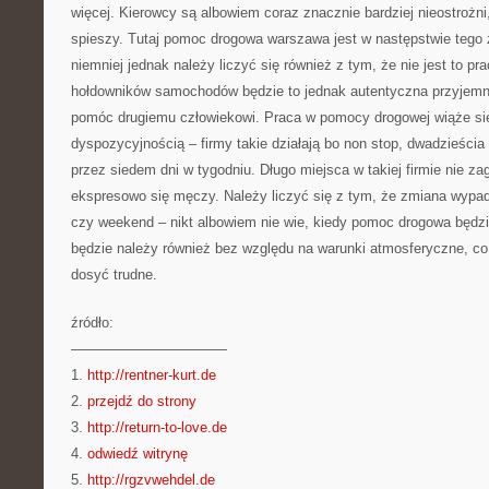
więcej. Kierowcy są albowiem coraz znacznie bardziej nieostrożni
spieszy. Tutaj pomoc drogowa warszawa jest w następstwie teg
niemniej jednak należy liczyć się również z tym, że nie jest to pra
hołdowników samochodów będzie to jednak autentyczna przyjemno
pomóc drugiemu człowiekowi. Praca w pomocy drogowej wiąże się
dyspozycyjnością – firmy takie działają bo non stop, dwadzieścia
przez siedem dni w tygodniu. Długo miejsca w takiej firmie nie za
ekspresowo się męczy. Należy liczyć się z tym, że zmiana wypad
czy weekend – nikt albowiem nie wie, kiedy pomoc drogowa będz
będzie należy również bez względu na warunki atmosferyczne, c
dosyć trudne.
źródło:
———————————
1.
http://rentner-kurt.de
2.
przejdź do strony
3.
http://return-to-love.de
4.
odwiedź witrynę
5.
http://rgzvwehdel.de