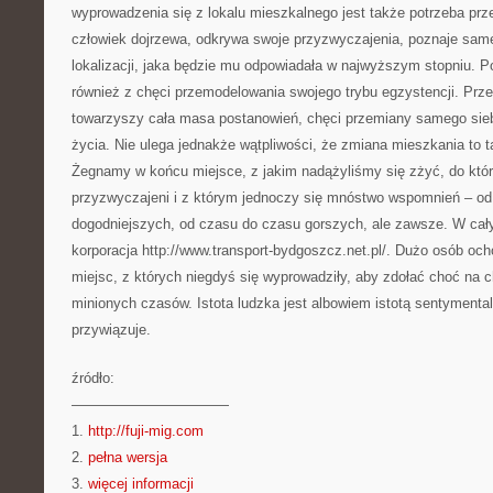
wyprowadzenia się z lokalu mieszkalnego jest także potrzeba prz
człowiek dojrzewa, odkrywa swoje przyzwyczajenia, poznaje same
lokalizacji, jaka będzie mu odpowiadała w najwyższym stopniu. P
również z chęci przemodelowania swojego trybu egzystencji. Prz
towarzyszy cała masa postanowień, chęci przemiany samego siebi
życia. Nie ulega jednakże wątpliwości, że zmiana mieszkania to t
Żegnamy w końcu miejsce, z jakim nadążyliśmy się zżyć, do któ
przyzwyczajeni i z którym jednoczy się mnóstwo wspomnień – o
dogodniejszych, od czasu do czasu gorszych, ale zawsze. W ca
korporacja http://www.transport-bydgoszcz.net.pl/. Dużo osób oc
miejsc, z których niegdyś się wyprowadziły, aby zdołać choć na 
minionych czasów. Istota ludzka jest albowiem istotą sentymental
przywiązuje.
źródło:
———————————
1.
http://fuji-mig.com
2.
pełna wersja
3.
więcej informacji