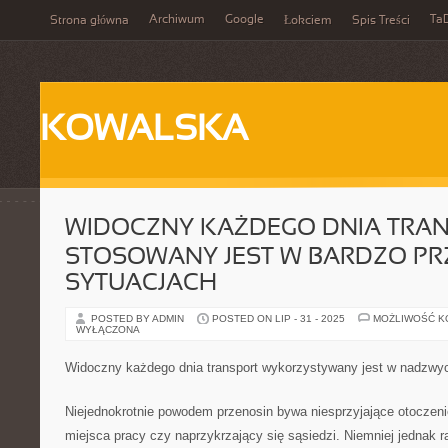
Archiwum
Google
Ta
Strona główna
Łokciem
Spis Treści
KOWALSKA
WIDOCZNY KAŻDEGO DNIA TRA
STOSOWANY JEST W BARDZO P
SYTUACJACH
POSTED BY ADMIN
POSTED ON LIP - 31 - 2025
MOŻLIWOŚĆ 
WYŁĄCZONA
Widoczny każdego dnia transport wykorzystywany jest w nadzwyc
Niejednokrotnie powodem przenosin bywa niesprzyjające otoczenie
miejsca pracy czy naprzykrzający się sąsiedzi. Niemniej jednak 