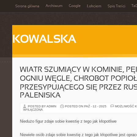
Archiwum
Google
Ta
Strona główna
Łokciem
Spis Treści
KOWALSKA
WIATR SZUMIĄCY W KOMINIE, P
OGNIU WĘGLE, CHROBOT POPIO
PRZESYPUJĄCEGO SIĘ PRZEZ RU
PALENISKA
POSTED BY ADMIN
POSTED ON PAŹ - 12 - 2025
MOŻLIWOŚĆ 
WYŁĄCZONA
Niedużo figur zdaje sobie kwestię z tego jak kłopotliwe
Niewiele osób zdaje sobie kwestię z tego jak kłopotliwe jest opra