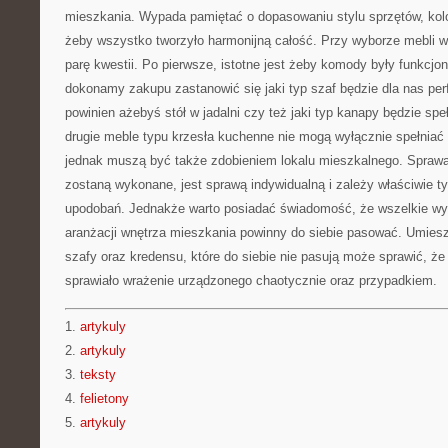
mieszkania. Wypada pamiętać o dopasowaniu stylu sprzętów, kolor
żeby wszystko tworzyło harmonijną całość. Przy wyborze mebli 
parę kwestii. Po pierwsze, istotne jest żeby komody były funkcjo
dokonamy zakupu zastanowić się jaki typ szaf będzie dla nas perf
powinien ażebyś stół w jadalni czy też jaki typ kanapy będzie sp
drugie meble typu krzesła kuchenne nie mogą wyłącznie spełniać f
jednak muszą być także zdobieniem lokalu mieszkalnego. Sprawa
zostaną wykonane, jest sprawą indywidualną i zależy właściwie ty
upodobań. Jednakże warto posiadać świadomość, że wszelkie wy
aranżacji wnętrza mieszkania powinny do siebie pasować. Umies
szafy oraz kredensu, które do siebie nie pasują może sprawić, ż
sprawiało wrażenie urządzonego chaotycznie oraz przypadkiem.
1.
artykuly
2.
artykuly
3.
teksty
4.
felietony
5.
artykuly