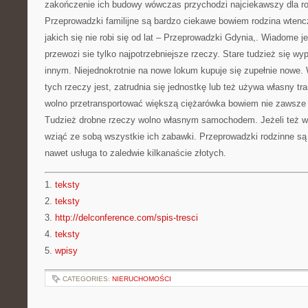
zakończenie ich budowy wówczas przychodzi najciekawszy dla r
Przeprowadzki familijne są bardzo ciekawe bowiem rodzina wtencz
jakich się nie robi się od lat – Przeprowadzki Gdynia,. Wiadome je
przewozi sie tylko najpotrzebniejsze rzeczy. Stare tudzież się wy
innym. Niejednokrotnie na nowe lokum kupuje się zupełnie nowe. W
tych rzeczy jest, zatrudnia się jednostkę lub też używa własny t
wolno przetransportować większą ciężarówka bowiem nie zawsze 
Tudzież drobne rzeczy wolno własnym samochodem. Jeżeli też w r
wziąć ze sobą wszystkie ich zabawki. Przeprowadzki rodzinne są 
nawet usługa to zaledwie kilkanaście złotych.
1.
teksty
2.
teksty
3.
http://delconference.com/spis-tresci
4.
teksty
5.
wpisy
CATEGORIES:
NIERUCHOMOŚCI