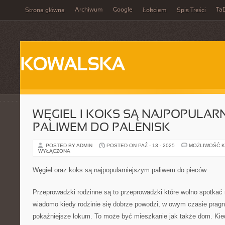
Archiwum
Google
Ta
Strona główna
Łokciem
Spis Treści
KOWALSKA
WĘGIEL I KOKS SĄ NAJPOPULAR
PALIWEM DO PALENISK
POSTED BY ADMIN
POSTED ON PAŹ - 13 - 2025
MOŻLIWOŚĆ 
WYŁĄCZONA
Węgiel oraz koks są najpopularniejszym paliwem do pieców
Przeprowadzki rodzinne są to przeprowadzki które wolno spotkać 
wiadomo kiedy rodzinie się dobrze powodzi, w owym czasie pragni
pokaźniejsze lokum. To może być mieszkanie jak także dom. Kied