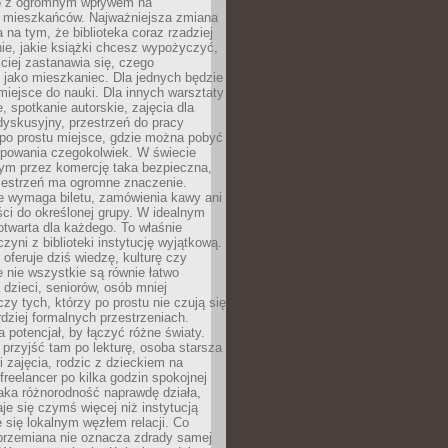
to z ogromnym wpływem na
 mieszkańców. Najważniejsza zmiana
 na tym, że biblioteka coraz rzadziej
ie, jakie książki chcesz wypożyczyć,
ciej zastanawia się, czego
 jako mieszkaniec. Dla jednych będzie
miejsce do nauki. Dla innych warsztaty
 spotkanie autorskie, zajęcia dla
 dyskusyjny, przestrzeń do pracy
 po prostu miejsce, gdzie można pobyć
upowania czegokolwiek. W świecie
m przez komercję taka bezpieczna,
zestrzeń ma ogromne znaczenie.
ie wymaga biletu, zamówienia kawy ani
ci do określonej grupy. W idealnym
otwarta dla każdego. To właśnie
zyni z biblioteki instytucję wyjątkową.
 oferuje dziś wiedzę, kulturę czy
e nie wszystkie są równie łatwo
 dzieci, seniorów, osób mniej
y tych, którzy po prostu nie czują się
dziej formalnych przestrzeniach.
a potencjał, by łączyć różne światy.
rzyjść tam po lekturę, osoba starsza
 zajęcia, rodzic z dzieckiem na
 freelancer po kilka godzin spokojnej
aka różnorodność naprawdę działa,
aje się czymś więcej niż instytucją
je się lokalnym węzłem relacji. Co
 przemiana nie oznacza zdrady samej