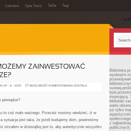
TaDa
Tagi
Łokciem
Spis Treści
SUB
 MOŻEMY ZAINWESTOWAĆ
Biblioteka p
ZE?
wyobraźni m
przewidywaln
biblioteczny
W
LIP - 8 - 2025
MOŻLIWOŚĆ KOMENTOWANIA
ZOSTAŁA
surową prośb
JAKI
SPOSÓB
była przestr
MOŻEMY
inspirującą.
ZAINWESTOWAĆ
 pieniądze?
biblioteki z
WŁASNE
PIENIĄDZE?
warto obserw
już tylko m
u to coś mało ważnego. Przecież musimy wiedzieć, iż w
wypożyczeń. 
społecznego,
 sytuacja jest taka, że jeżeli budujemy dom, powinniśmy
z najbardzie
ż strzałem w dziesiątkę jest to, aby autentycznie wszystko
publicznych,