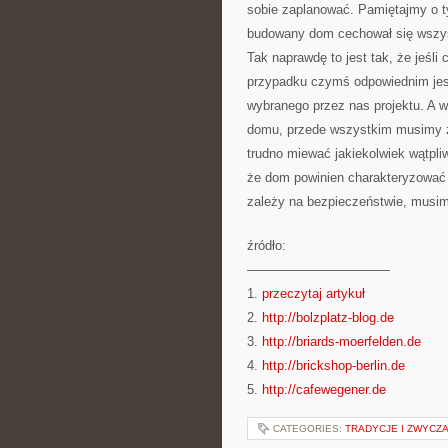
sobie zaplanować. Pamiętajmy o t
budowany dom cechował się wszyst
Tak naprawdę to jest tak, że jeś
przypadku czymś odpowiednim jest 
wybranego przez nas projektu. A 
domu, przede wszystkim musimy z
trudno miewać jakiekolwiek wątpli
że dom powinien charakteryzować 
zależy na bezpieczeństwie, musim
źródło:
———————————
1.
przeczytaj artykuł
2.
http://bolzplatz-blog.de
3.
http://briards-moerfelden.de
4.
http://brickshop-berlin.de
5.
http://cafewegener.de
CATEGORIES:
TRADYCJE I ZWYCZ