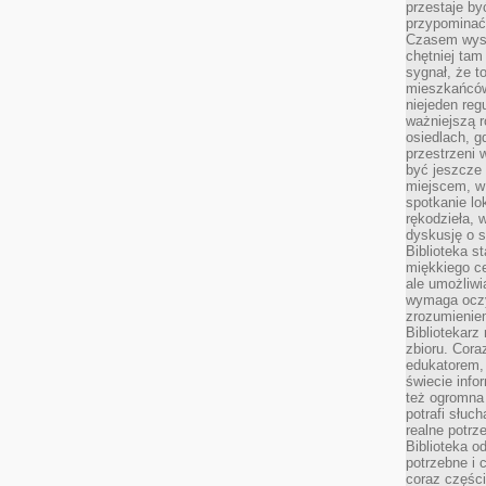
przestaje by
przypominać
Czasem wysta
chętniej tam
sygnał, że t
mieszkańców
niejeden regu
ważniejszą r
osiedlach, g
przestrzeni
być jeszcze
miejscem, w
spotkanie lo
rękodzieła, 
dyskusję o s
Biblioteka s
miękkiego c
ale umożliwi
wymaga oczy
zrozumieniem 
Bibliotekarz
zbioru. Cora
edukatorem,
świecie info
też ogromna 
potrafi słuc
realne potrz
Biblioteka o
potrzebne i 
coraz części