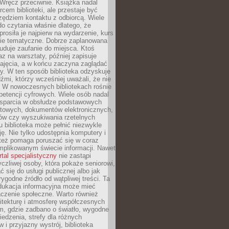
. Wręcz przeciwnie. Książka nadal
rcem biblioteki, ale przestaje być
zędziem kontaktu z odbiorcą. Wiele
o czytania właśnie dlatego, że
prosiła je najpierw na wydarzenie, kurs
nie tematyczne. Dobrze zaplanowana
duje zaufanie do miejsca. Ktoś
az na warsztaty, później zapisuje
zajęcia, a w końcu zaczyna zaglądać
y. W ten sposób biblioteka odzyskuje
dźmi, którzy wcześniej uważali, że nie
h. W nowoczesnych bibliotekach rośnie
petencji cyfrowych. Wiele osób nadal
wsparcia w obsłudze podstawowych
etowych, dokumentów elektronicznych,
ów czy wyszukiwania rzetelnych
Tu biblioteka może pełnić niezwykle
ę. Nie tylko udostępnia komputery i
e też pomaga poruszać się w coraz
mplikowanym świecie informacji. Nawet
rtal specjalistyczny
nie zastąpi
yczliwej osoby, która pokaże seniorowi,
ć się do usługi publicznej albo jak
rygodne źródło od wątpliwej treści. Ta
dukacja informacyjna może mieć
czenie społeczne. Warto również
itekturę i atmosferę współczesnych
am, gdzie zadbano o światło, wygodne
iedzenia, strefy dla różnych
 i przyjazny wystrój, biblioteka