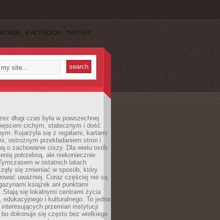
SCRIBE
FACEBOOK
TWITTER
rzez długi czas była w powszechnej
iejscem cichym, statecznym i dość
ym. Kojarzyła się z regałami, kartami
mi, ostrożnym przekładaniem stron i
ą o zachowanie ciszy. Dla wielu osób
zenią potrzebną, ale niekoniecznie
 Tymczasem w ostatnich latach
aczęły się zmieniać w sposób, który
ować uważniej. Coraz częściej nie są
agazynami książek ani punktami
Stają się lokalnymi centrami życia
 edukacyjnego i kulturalnego. To jedna
j interesujących przemian instytucji
 bo dokonuje się często bez wielkiego