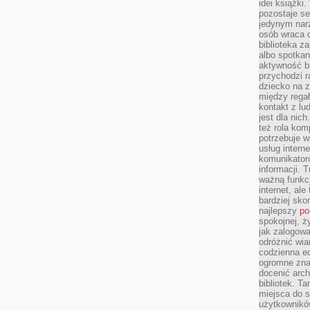
idei książki
pozostaje se
jedynym nar
osób wraca d
biblioteka za
albo spotka
aktywność bu
przychodzi r
dziecko na 
między regał
kontakt z lu
jest dla nic
też rola kom
potrzebuje 
usług intern
komunikator
informacji. 
ważną funkcj
internet, al
bardziej sko
najlepszy
po
spokojnej, ż
jak zalogowa
odróżnić wia
codzienna e
ogromne zna
docenić arch
bibliotek. T
miejsca do s
użytkowników