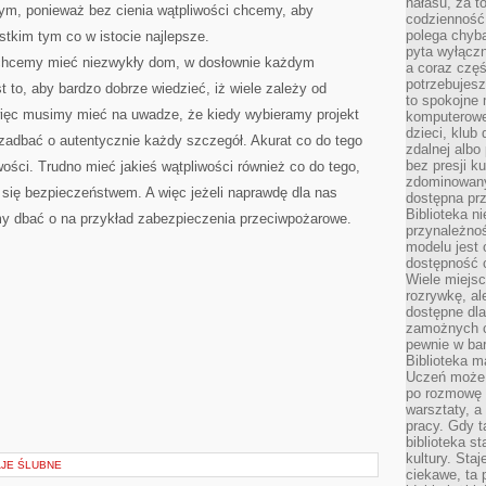
hałasu, za 
ym, ponieważ bez cienia wątpliwości chcemy, aby
codzienność
polega chyba
kim tym co w istocie najlepsze.
pyta wyłączn
li chcemy mieć niezwykły dom, w dosłownie każdym
a coraz częś
potrzebujesz
to, aby bardzo dobrze wiedzieć, iż wiele zależy od
to spokojne 
więc musimy mieć na uwadze, że kiedy wybieramy projekt
komputerowe,
dzieci, klub
adbać o autentycznie każdy szczegół. Akurat co do tego
zdalnej albo
bez presji k
wości. Trudno mieć jakieś wątpliwości również co do tego,
zdominowany
się bezpieczeństwem. A więc jeżeli naprawdę dla nas
dostępna pr
Biblioteka n
y dbać o na przykład zabezpieczenia przeciwpożarowe.
przynależnoś
modelu jest 
dostępność c
Wiele miejsc
rozrywkę, al
dostępne dla
zamożnych cz
pewnie w bar
Biblioteka m
Uczeń może p
po rozmowę i
warsztaty, a
pracy. Gdy t
biblioteka st
kultury. Sta
AJE ŚLUBNE
ciekawe, ta