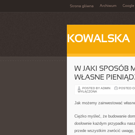
Archiwum
Google
Strona główna
KOWALSKA
W JAKI SPOSÓB
WŁASNE PIENIĄD
POSTED BY ADMIN
POSTED ON 
WYŁĄCZONA
Jak możemy zainwestować własne
Ciężko myśleć, że budowanie dom
dosłownie każdym przypadku nasza
przede wszystkim zwrócić uwagę, i