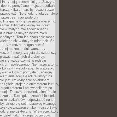
ć instytucją onieśmielającą. Zaczyna
 dobrze pomyślane miejsce spotkań.
rczy kilka zmian, by ludzie zaczęli
 przebywać. Nie chodzi o luksus, ale o
o przestrzeń naprawdę dla
. Przyjazne wnętrze mówi więcej niż
lamin. Biblioteki pełnią też coraz
olę w małych miejscowościach i
dzie brakuje innych neutralnych
 wspólnych. Tam ich znaczenie może
 większe niż w dużych miastach. Są
 którym można zorganizować
kalnej społeczności, warsztaty
wieczór filmowy, zajęcia dla dzieci czy
prawach ważnych dla okolicy.
taje się wtedy czymś w rodzaju
entrum społecznego. Nie narzuca tonu,
a kontakt i współpracę. To wszystko
wiście ludzi z pomysłem, energią i
zmieniającej się roli tej instytucji.
 nie jest już wyłącznie opiekunem
z częściej staje się animatorem kultury,
 organizatorem i przewodnikiem po
rmacji. To duża odpowiedzialność, ale
szansa. Tam, gdzie zespół biblioteki
hać mieszkańców i odpowiadać na ich
eby, dzieje się coś naprawdę ważnego.
dzyskuje znaczenie jako miejsce żywe,
codziennie użyteczne. W świecie, który
ej dzieli ludzi na grupy odbiorców,