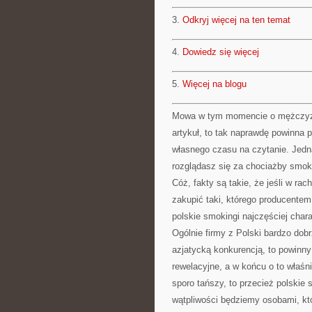
3.
Odkryj więcej na ten temat
4.
Dowiedz się więcej
5.
Więcej na blogu
Mowa w tym momencie o mężczyzna
artykuł, to tak naprawdę powinna
własnego czasu na czytanie. Jedn
rozglądasz się za chociażby smok
Cóż, fakty są takie, że jeśli w r
zakupić taki, którego producentem 
polskie smokingi najczęściej char
Ogólnie firmy z Polski bardzo dobrz
azjatycką konkurencją, to powinny
rewelacyjne, a w końcu o to właśn
sporo tańszy, to przecież polskie
wątpliwości będziemy osobami, któ