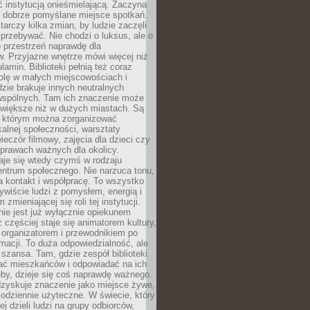
ć instytucją onieśmielającą. Zaczyna
 dobrze pomyślane miejsce spotkań.
rczy kilka zmian, by ludzie zaczęli
 przebywać. Nie chodzi o luksus, ale o
o przestrzeń naprawdę dla
. Przyjazne wnętrze mówi więcej niż
lamin. Biblioteki pełnią też coraz
olę w małych miejscowościach i
dzie brakuje innych neutralnych
 wspólnych. Tam ich znaczenie może
 większe niż w dużych miastach. Są
 którym można zorganizować
kalnej społeczności, warsztaty
wieczór filmowy, zajęcia dla dzieci czy
prawach ważnych dla okolicy.
taje się wtedy czymś w rodzaju
entrum społecznego. Nie narzuca tonu,
a kontakt i współpracę. To wszystko
wiście ludzi z pomysłem, energią i
zmieniającej się roli tej instytucji.
 nie jest już wyłącznie opiekunem
z częściej staje się animatorem kultury,
 organizatorem i przewodnikiem po
rmacji. To duża odpowiedzialność, ale
szansa. Tam, gdzie zespół biblioteki
hać mieszkańców i odpowiadać na ich
eby, dzieje się coś naprawdę ważnego.
dzyskuje znaczenie jako miejsce żywe,
codziennie użyteczne. W świecie, który
ej dzieli ludzi na grupy odbiorców,