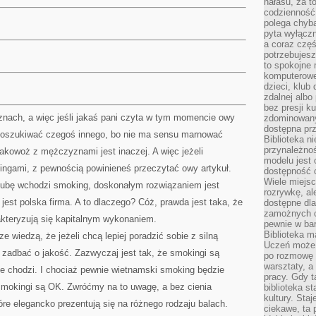
hałasu, za 
codzienność
polega chyba
pyta wyłączn
a coraz częś
potrzebujesz
to spokojne 
komputerowe,
dzieci, klub
zdalnej albo
bez presji k
ch, a więc jeśli jakaś pani czyta w tym momencie owy
zdominowany
dostępna pr
 poszukiwać czegoś innego, bo nie ma sensu marnować
Biblioteka n
przynależnoś
akowoż z mężczyznami jest inaczej. A więc jeżeli
modelu jest 
ingami, z pewnością powinieneś przeczytać owy artykuł.
dostępność c
Wiele miejsc
achubę wchodzi smoking, doskonałym rozwiązaniem jest
rozrywkę, al
jest polska firma. A to dlaczego? Cóż, prawda jest taka, że
dostępne dla
zamożnych cz
akteryzują się kapitalnym wykonaniem.
pewnie w bar
Biblioteka m
e wiedzą, że jeżeli chcą lepiej poradzić sobie z silną
Uczeń może p
 zadbać o jakość. Zazwyczaj jest tak, że smokingi są
po rozmowę i
warsztaty, a
ie chodzi. I chociaż pewnie wietnamski smoking będzie
pracy. Gdy t
 smokingi są OK. Zwróćmy na to uwagę, a bez cienia
biblioteka st
kultury. Sta
re elegancko prezentują się na różnego rodzaju balach.
ciekawe, ta