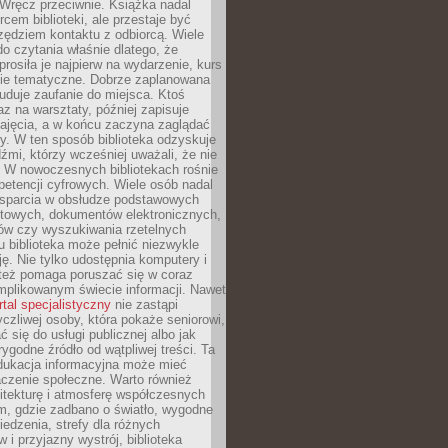
. Wręcz przeciwnie. Książka nadal
rcem biblioteki, ale przestaje być
zędziem kontaktu z odbiorcą. Wiele
o czytania właśnie dlatego, że
prosiła je najpierw na wydarzenie, kurs
nie tematyczne. Dobrze zaplanowana
duje zaufanie do miejsca. Ktoś
az na warsztaty, później zapisuje
zajęcia, a w końcu zaczyna zaglądać
y. W ten sposób biblioteka odzyskuje
dźmi, którzy wcześniej uważali, że nie
h. W nowoczesnych bibliotekach rośnie
petencji cyfrowych. Wiele osób nadal
wsparcia w obsłudze podstawowych
etowych, dokumentów elektronicznych,
ów czy wyszukiwania rzetelnych
Tu biblioteka może pełnić niezwykle
ę. Nie tylko udostępnia komputery i
e też pomaga poruszać się w coraz
mplikowanym świecie informacji. Nawet
rtal specjalistyczny
nie zastąpi
yczliwej osoby, która pokaże seniorowi,
ć się do usługi publicznej albo jak
rygodne źródło od wątpliwej treści. Ta
dukacja informacyjna może mieć
czenie społeczne. Warto również
itekturę i atmosferę współczesnych
am, gdzie zadbano o światło, wygodne
iedzenia, strefy dla różnych
 i przyjazny wystrój, biblioteka