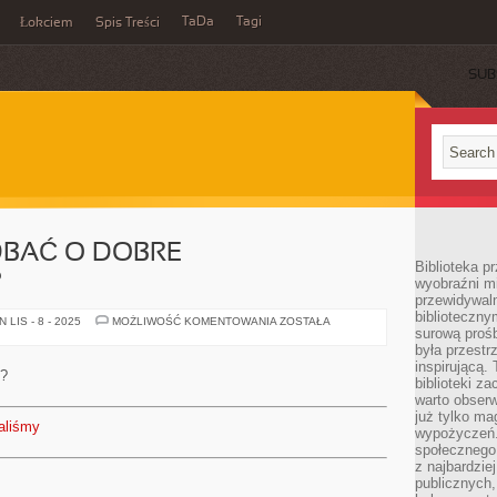
TaDa
Tagi
Łokciem
Spis Treści
SUB
DBAĆ O DOBRE
Biblioteka p
?
wyobraźni m
przewidywaln
biblioteczny
W
LIS - 8 - 2025
MOŻLIWOŚĆ KOMENTOWANIA
ZOSTAŁA
surową prośb
JAKI
SPOSÓB
była przestr
DBAĆ
inspirującą.
O
y?
DOBRE
biblioteki z
SAMOPOCZUCIE?
warto obserw
już tylko m
aliśmy
wypożyczeń. 
społecznego,
z najbardzie
publicznych,