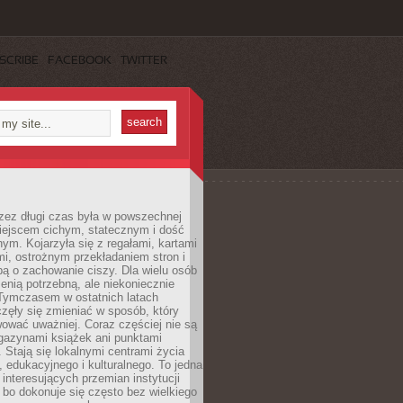
SCRIBE
FACEBOOK
TWITTER
rzez długi czas była w powszechnej
iejscem cichym, statecznym i dość
ym. Kojarzyła się z regałami, kartami
mi, ostrożnym przekładaniem stron i
ą o zachowanie ciszy. Dla wielu osób
zenią potrzebną, ale niekoniecznie
 Tymczasem w ostatnich latach
aczęły się zmieniać w sposób, który
ować uważniej. Coraz częściej nie są
agazynami książek ani punktami
Stają się lokalnymi centrami życia
 edukacyjnego i kulturalnego. To jedna
j interesujących przemian instytucji
 bo dokonuje się często bez wielkiego