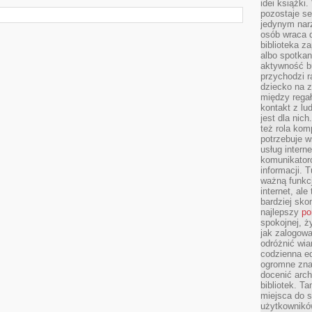
idei książki
pozostaje se
jedynym nar
osób wraca d
biblioteka za
albo spotka
aktywność bu
przychodzi r
dziecko na 
między regał
kontakt z lu
jest dla nic
też rola kom
potrzebuje 
usług intern
komunikator
informacji. 
ważną funkcj
internet, al
bardziej sko
najlepszy
po
spokojnej, ż
jak zalogowa
odróżnić wia
codzienna e
ogromne zna
docenić arch
bibliotek. T
miejsca do s
użytkowników