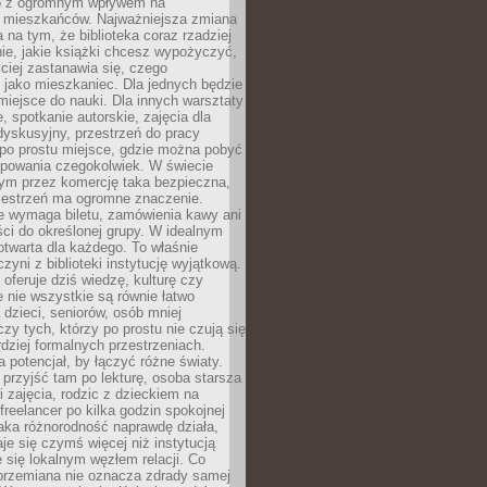
to z ogromnym wpływem na
 mieszkańców. Najważniejsza zmiana
 na tym, że biblioteka coraz rzadziej
ie, jakie książki chcesz wypożyczyć,
ciej zastanawia się, czego
 jako mieszkaniec. Dla jednych będzie
miejsce do nauki. Dla innych warsztaty
 spotkanie autorskie, zajęcia dla
 dyskusyjny, przestrzeń do pracy
 po prostu miejsce, gdzie można pobyć
upowania czegokolwiek. W świecie
m przez komercję taka bezpieczna,
zestrzeń ma ogromne znaczenie.
ie wymaga biletu, zamówienia kawy ani
ci do określonej grupy. W idealnym
otwarta dla każdego. To właśnie
zyni z biblioteki instytucję wyjątkową.
 oferuje dziś wiedzę, kulturę czy
e nie wszystkie są równie łatwo
 dzieci, seniorów, osób mniej
y tych, którzy po prostu nie czują się
dziej formalnych przestrzeniach.
a potencjał, by łączyć różne światy.
rzyjść tam po lekturę, osoba starsza
 zajęcia, rodzic z dzieckiem na
 freelancer po kilka godzin spokojnej
aka różnorodność naprawdę działa,
aje się czymś więcej niż instytucją
je się lokalnym węzłem relacji. Co
 przemiana nie oznacza zdrady samej