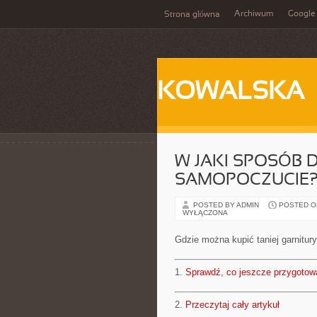
Archiwum
Google
Strona główna
KOWALSKA
W JAKI SPOSÓB 
SAMOPOCZUCIE
POSTED BY ADMIN
POSTED ON 
WYŁĄCZONA
Gdzie można kupić taniej garnitur
1.
Sprawdź, co jeszcze przygotow
2.
Przeczytaj cały artykuł