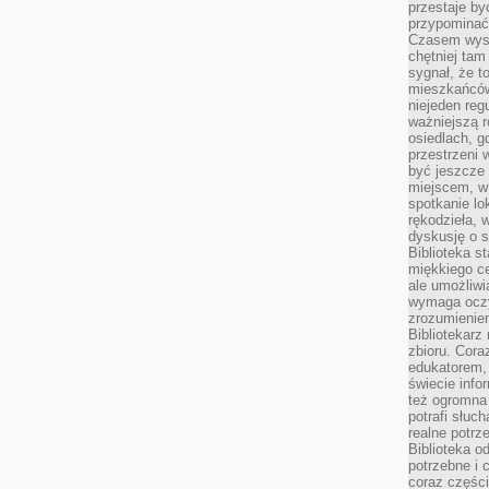
przestaje by
przypominać
Czasem wysta
chętniej tam
sygnał, że t
mieszkańców
niejeden regu
ważniejszą r
osiedlach, g
przestrzeni
być jeszcze
miejscem, w
spotkanie lo
rękodzieła, 
dyskusję o s
Biblioteka s
miękkiego c
ale umożliwi
wymaga oczy
zrozumieniem 
Bibliotekarz
zbioru. Cora
edukatorem,
świecie info
też ogromna 
potrafi słuc
realne potrz
Biblioteka o
potrzebne i 
coraz części