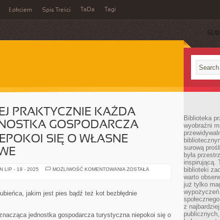
TaDa
Tagi
Łokciem
Spis Treści
SUB
EJ PRAKTYCZNIE KAŻDA
Biblioteka p
DNOSTKA GOSPODARCZA
wyobraźni m
przewidywaln
EPOKOI SIĘ O WŁASNE
biblioteczny
surową prośb
OWE
była przestr
inspirującą.
W
biblioteki z
LIP - 19 - 2025
MOŻLIWOŚĆ KOMENTOWANIA
ZOSTAŁA
CHWILI
warto obserw
OBECNEJ
już tylko m
PRAKTYCZNIE
KAŻDA
wypożyczeń. 
ubieńca, jakim jest pies bądź też kot bezbłędnie
KOLOSALNA
społecznego,
JEDNOSTKA
z najbardzie
GOSPODARCZA
TURYSTYCZNA
publicznych,
 znacząca jednostka gospodarcza turystyczna niepokoi się o
NIEPOKOI