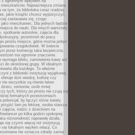
to z ogromnym wpływem na
 mieszkańców. Najważniejsza zmiana
 na tym, że biblioteka coraz rzadziej
ie, jakie książki chcesz wypożyczyć,
ciej zastanawia się, czego
 jako mieszkaniec. Dla jednych będzie
miejsce do nauki. Dla innych warsztaty
 spotkanie autorskie, zajęcia dla
 dyskusyjny, przestrzeń do pracy
 po prostu miejsce, gdzie można pobyć
upowania czegokolwiek. W świecie
m przez komercję taka bezpieczna,
zestrzeń ma ogromne znaczenie.
ie wymaga biletu, zamówienia kawy ani
ci do określonej grupy. W idealnym
otwarta dla każdego. To właśnie
zyni z biblioteki instytucję wyjątkową.
 oferuje dziś wiedzę, kulturę czy
e nie wszystkie są równie łatwo
 dzieci, seniorów, osób mniej
y tych, którzy po prostu nie czują się
dziej formalnych przestrzeniach.
a potencjał, by łączyć różne światy.
rzyjść tam po lekturę, osoba starsza
 zajęcia, rodzic z dzieckiem na
 freelancer po kilka godzin spokojnej
aka różnorodność naprawdę działa,
aje się czymś więcej niż instytucją
je się lokalnym węzłem relacji. Co
 przemiana nie oznacza zdrady samej