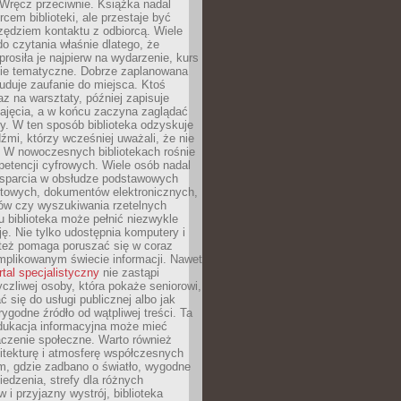
. Wręcz przeciwnie. Książka nadal
rcem biblioteki, ale przestaje być
zędziem kontaktu z odbiorcą. Wiele
o czytania właśnie dlatego, że
prosiła je najpierw na wydarzenie, kurs
nie tematyczne. Dobrze zaplanowana
duje zaufanie do miejsca. Ktoś
az na warsztaty, później zapisuje
zajęcia, a w końcu zaczyna zaglądać
y. W ten sposób biblioteka odzyskuje
dźmi, którzy wcześniej uważali, że nie
h. W nowoczesnych bibliotekach rośnie
petencji cyfrowych. Wiele osób nadal
wsparcia w obsłudze podstawowych
etowych, dokumentów elektronicznych,
ów czy wyszukiwania rzetelnych
Tu biblioteka może pełnić niezwykle
ę. Nie tylko udostępnia komputery i
e też pomaga poruszać się w coraz
mplikowanym świecie informacji. Nawet
rtal specjalistyczny
nie zastąpi
yczliwej osoby, która pokaże seniorowi,
ć się do usługi publicznej albo jak
rygodne źródło od wątpliwej treści. Ta
dukacja informacyjna może mieć
czenie społeczne. Warto również
itekturę i atmosferę współczesnych
am, gdzie zadbano o światło, wygodne
iedzenia, strefy dla różnych
 i przyjazny wystrój, biblioteka