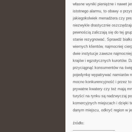
własne wyniki pieniężne i nawet je
istotnego alarmu, to obawy o przy
jakiegokolwiek menadżera czy preze
niezwykle drastycznie oszczędzaj
pewnością zaliczają się do tej gr
stanie rezygnować. Sprawdź białka
wiernych klientów, najmocniej cierp
dwie instytucje zawsze najmocniej
krajów i egzotycznych kurortów. D
przyciągnąć konsumentów na święt
pojedynkę wypatrywać namiarów na 
mocno konkurencyjność i przez to
prywatne kwatery czy też mają mni
turyści na rynku są nadzwyczaj p
komercyjnych miejscach i dzięki 
danym miejscu, odkryć region w je
źródło:
———————————