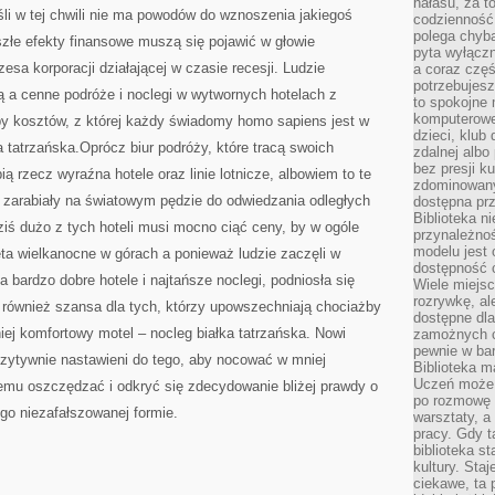
hałasu, za 
SIĘ
śli w tej chwili nie ma powodów do wznoszenia jakiegoś
codzienność
O
WŁASNE
polega chyba
szłe efekty finansowe muszą się pojawić w głowie
WYNIKI
pyta wyłączn
FINANSOWE
sa korporacji działającej w czasie recesji. Ludzie
a coraz częś
potrzebujesz
ą a cenne podróże i noclegi w wytwornych hotelach z
to spokojne 
komputerowe,
upy kosztów, z której każdy świadomy homo sapiens jest w
dzieci, klub
 tatrzańska.Oprócz biur podróży, które tracą swoich
zdalnej albo
bez presji k
ią rzecz wyraźna hotele oraz linie lotnicze, albowiem to te
zdominowany
 zarabiały na światowym pędzie do odwiedzania odległych
dostępna pr
Biblioteka n
ziś dużo z tych hoteli musi mocno ciąć ceny, by w ogóle
przynależnoś
modelu jest 
a wielkanocne w górach a ponieważ ludzie zaczęli w
dostępność c
bardzo dobre hotele i najtańsze noclegi, podniosła się
Wiele miejsc
rozrywkę, al
 również szansa dla tych, którzy upowszechniają chociażby
dostępne dla
ej komfortowy motel – nocleg białka tatrzańska. Nowi
zamożnych cz
pewnie w bar
ozytywnie nastawieni do tego, aby nocować w mniej
Biblioteka m
Uczeń może p
temu oszczędzać i odkryć się zdecydowanie bliżej prawdy o
po rozmowę i
go niezafałszowanej formie.
warsztaty, a
pracy. Gdy t
biblioteka st
kultury. Sta
ciekawe, ta