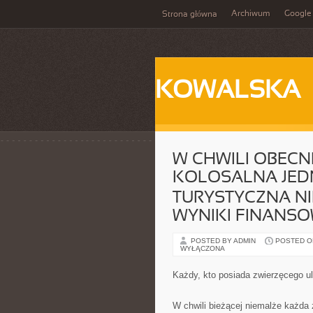
Archiwum
Google
Strona główna
KOWALSKA
W CHWILI OBECN
KOLOSALNA JE
TURYSTYCZNA NI
WYNIKI FINANS
POSTED BY ADMIN
POSTED ON 
WYŁĄCZONA
Każdy, kto posiada zwierzęcego ul
W chwili bieżącej niemalże każda