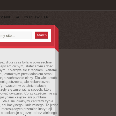
SCRIBE
FACEBOOK
TWITTER
rzez długi czas była w powszechnej
iejscem cichym, statecznym i dość
ym. Kojarzyła się z regałami, kartami
mi, ostrożnym przekładaniem stron i
ą o zachowanie ciszy. Dla wielu osób
zenią potrzebną, ale niekoniecznie
 Tymczasem w ostatnich latach
aczęły się zmieniać w sposób, który
ować uważniej. Coraz częściej nie są
agazynami książek ani punktami
Stają się lokalnymi centrami życia
 edukacyjnego i kulturalnego. To jedna
j interesujących przemian instytucji
 bo dokonuje się często bez wielkiego