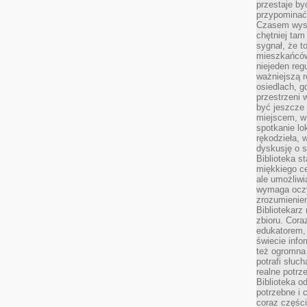
przestaje by
przypominać
Czasem wysta
chętniej tam
sygnał, że t
mieszkańców
niejeden regu
ważniejszą r
osiedlach, g
przestrzeni
być jeszcze
miejscem, w
spotkanie lo
rękodzieła, 
dyskusję o s
Biblioteka s
miękkiego c
ale umożliwi
wymaga oczy
zrozumieniem 
Bibliotekarz
zbioru. Cora
edukatorem,
świecie info
też ogromna 
potrafi słuc
realne potrz
Biblioteka o
potrzebne i 
coraz części