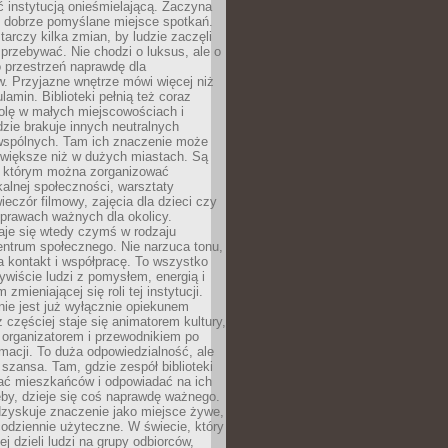
ć instytucją onieśmielającą. Zaczyna
 dobrze pomyślane miejsce spotkań.
rczy kilka zmian, by ludzie zaczęli
 przebywać. Nie chodzi o luksus, ale o
o przestrzeń naprawdę dla
. Przyjazne wnętrze mówi więcej niż
lamin. Biblioteki pełnią też coraz
olę w małych miejscowościach i
dzie brakuje innych neutralnych
 wspólnych. Tam ich znaczenie może
 większe niż w dużych miastach. Są
 którym można zorganizować
kalnej społeczności, warsztaty
wieczór filmowy, zajęcia dla dzieci czy
prawach ważnych dla okolicy.
taje się wtedy czymś w rodzaju
entrum społecznego. Nie narzuca tonu,
a kontakt i współpracę. To wszystko
wiście ludzi z pomysłem, energią i
zmieniającej się roli tej instytucji.
 nie jest już wyłącznie opiekunem
z częściej staje się animatorem kultury,
 organizatorem i przewodnikiem po
rmacji. To duża odpowiedzialność, ale
szansa. Tam, gdzie zespół biblioteki
hać mieszkańców i odpowiadać na ich
eby, dzieje się coś naprawdę ważnego.
dzyskuje znaczenie jako miejsce żywe,
codziennie użyteczne. W świecie, który
ej dzieli ludzi na grupy odbiorców,