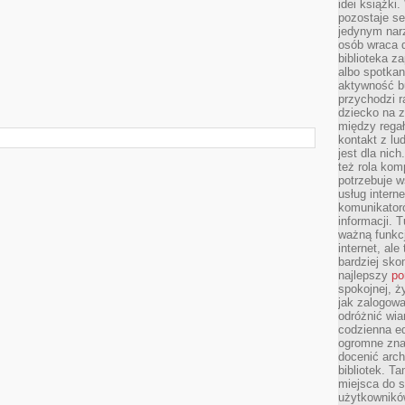
idei książki
pozostaje se
jedynym nar
m
osób wraca d
biblioteka za
albo spotka
aktywność bu
przychodzi r
dziecko na 
między regał
kontakt z lu
jest dla nic
też rola kom
potrzebuje 
usług intern
komunikator
informacji. 
ważną funkcj
internet, al
bardziej sko
najlepszy
po
spokojnej, ż
jak zalogowa
odróżnić wia
codzienna e
ogromne zna
docenić arch
bibliotek. T
miejsca do s
użytkowników