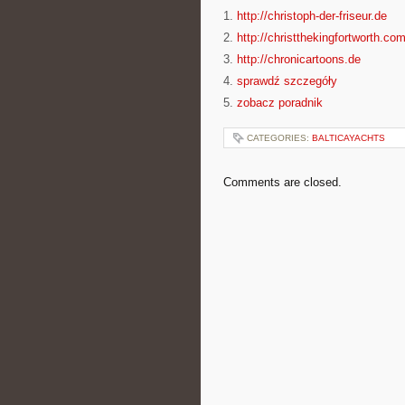
1.
http://christoph-der-friseur.de
2.
http://christthekingfortworth.co
3.
http://chronicartoons.de
4.
sprawdź szczegóły
5.
zobacz poradnik
CATEGORIES:
BALTICAYACHTS
Comments are closed.