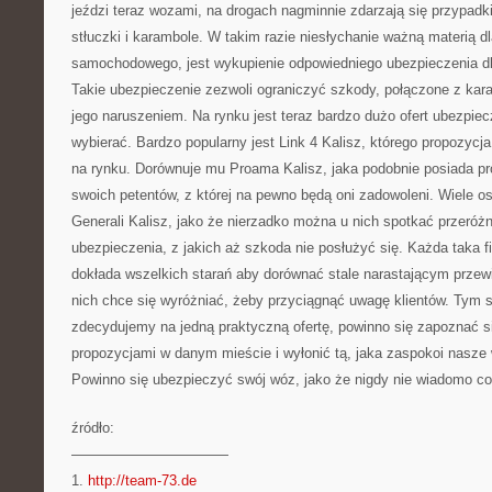
jeździ teraz wozami, na drogach nagminnie zdarzają się przypadk
stłuczki i karambole. W takim razie niesłychanie ważną materią dl
samochodowego, jest wykupienie odpowiedniego ubezpieczenia d
Takie ubezpieczenie zezwoli ograniczyć szkody, połączone z k
jego naruszeniem. Na rynku jest teraz bardzo dużo ofert ubezpiecz
wybierać. Bardzo popularny jest Link 4 Kalisz, którego propozycj
na rynku. Dorównuje mu Proama Kalisz, jaka podobnie posiada pr
swoich petentów, z której na pewno będą oni zadowoleni. Wiele o
Generali Kalisz, jako że nierzadko można u nich spotkać przeró
ubezpieczenia, z jakich aż szkoda nie posłużyć się. Każda taka 
dokłada wszelkich starań aby dorównać stale narastającym przew
nich chce się wyróżniać, żeby przyciągnąć uwagę klientów. Tym
zdecydujemy na jedną praktyczną ofertę, powinno się zapoznać s
propozycjami w danym mieście i wyłonić tą, jaka zaspokoi nasze
Powinno się ubezpieczyć swój wóz, jako że nigdy nie wiadomo co
źródło:
———————————
1.
http://team-73.de