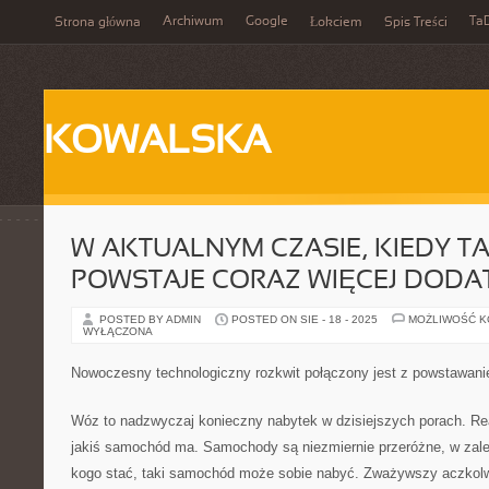
Archiwum
Google
Ta
Strona główna
Łokciem
Spis Treści
KOWALSKA
W AKTUALNYM CZASIE, KIEDY T
POWSTAJE CORAZ WIĘCEJ DOD
POSTED BY ADMIN
POSTED ON SIE - 18 - 2025
MOŻLIWOŚĆ 
WYŁĄCZONA
Nowoczesny technologiczny rozkwit połączony jest z powstawa
Wóz to nadzwyczaj konieczny nabytek w dzisiejszych porach. Re
jakiś samochód ma. Samochody są niezmiernie przeróżne, w zale
kogo stać, taki samochód może sobie nabyć. Zważywszy aczkolwi