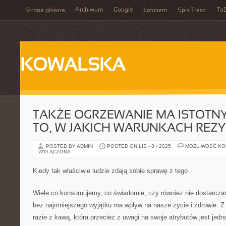
Archiwum
Google
Ta
Strona główna
Łokciem
Spis Treści
KOWALSKA
TAKŻE OGRZEWANIE MA ISTOTN
TO, W JAKICH WARUNKACH REZ
POSTED BY ADMIN
POSTED ON LIS - 8 - 2025
MOŻLIWOŚĆ K
WYŁĄCZONA
Kiedy tak właściwie ludzie zdają sobie sprawę z tego…
Wiele co konsumujemy, co świadomie, czy również nie dostarcz
bez najmniejszego wyjątku ma wpływ na nasze życie i zdrowie. Z
razie z kawą, która przecież z uwagi na swoje atrybutów jest jedn