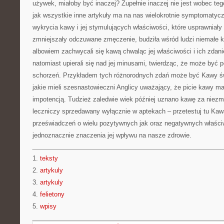
używek, miałoby być inaczej? Zupełnie inaczej nie jest wobec te
jak wszystkie inne artykuły ma na nas wielokrotnie symptomaty
wykrycia kawy i jej stymulujących właściwości, które usprawniały 
zmniejszały odczuwane zmęczenie, budziła wśród ludzi niemałe ko
albowiem zachwycali się kawą chwaląc jej właściwości i ich zdani
natomiast upierali się nad jej minusami, twierdząc, że może być
schorzeń. Przykładem tych różnorodnych zdań może być Kawy św
jakie mieli szesnastowieczni Anglicy uważający, że picie kawy 
impotencją. Tudzież zaledwie wiek później uznano kawę za niezm
leczniczy sprzedawany wyłącznie w aptekach – przetestuj tu Kaw
przeświadczeń o wielu pozytywnych jak oraz negatywnych właści
jednoznacznie znaczenia jej wpływu na nasze zdrowie.
1.
teksty
2.
artykuly
3.
artykuly
4.
felietony
5.
wpisy