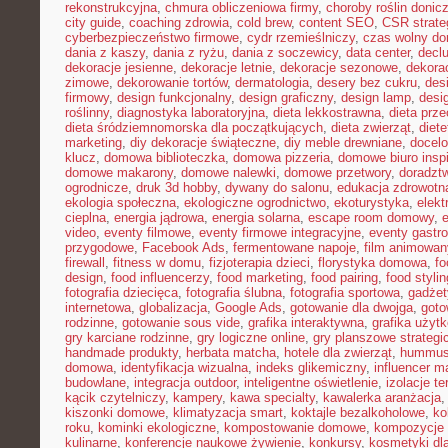
rekonstrukcyjna
,
chmura obliczeniowa firmy
,
choroby roślin doni
city guide
,
coaching zdrowia
,
cold brew
,
content SEO
,
CSR strate
cyberbezpieczeństwo firmowe
,
cydr rzemieślniczy
,
czas wolny do
dania z kaszy
,
dania z ryżu
,
dania z soczewicy
,
data center
,
declu
dekoracje jesienne
,
dekoracje letnie
,
dekoracje sezonowe
,
dekora
zimowe
,
dekorowanie tortów
,
dermatologia
,
desery bez cukru
,
des
firmowy
,
design funkcjonalny
,
design graficzny
,
design lamp
,
desi
roślinny
,
diagnostyka laboratoryjna
,
dieta lekkostrawna
,
dieta prz
dieta śródziemnomorska dla początkujących
,
dieta zwierząt
,
diet
marketing
,
diy dekoracje świąteczne
,
diy meble drewniane
,
docelo
klucz
,
domowa biblioteczka
,
domowa pizzeria
,
domowe biuro inspi
domowe makarony
,
domowe nalewki
,
domowe przetwory
,
doradzt
ogrodnicze
,
druk 3d hobby
,
dywany do salonu
,
edukacja zdrowotn
ekologia społeczna
,
ekologiczne ogrodnictwo
,
ekoturystyka
,
elekt
cieplna
,
energia jądrowa
,
energia solarna
,
escape room domowy
,
video
,
eventy filmowe
,
eventy firmowe integracyjne
,
eventy gastr
przygodowe
,
Facebook Ads
,
fermentowane napoje
,
film animowan
firewall
,
fitness w domu
,
fizjoterapia dzieci
,
florystyka domowa
,
fo
design
,
food influencerzy
,
food marketing
,
food pairing
,
food stylin
fotografia dziecięca
,
fotografia ślubna
,
fotografia sportowa
,
gadżet
internetowa
,
globalizacja
,
Google Ads
,
gotowanie dla dwojga
,
goto
rodzinne
,
gotowanie sous vide
,
grafika interaktywna
,
grafika użyt
gry karciane rodzinne
,
gry logiczne online
,
gry planszowe strategi
handmade produkty
,
herbata matcha
,
hotele dla zwierząt
,
hummus
domowa
,
identyfikacja wizualna
,
indeks glikemiczny
,
influencer m
budowlane
,
integracja outdoor
,
inteligentne oświetlenie
,
izolacje t
kącik czytelniczy
,
kampery
,
kawa specialty
,
kawalerka aranżacja
kiszonki domowe
,
klimatyzacja smart
,
koktajle bezalkoholowe
,
ko
roku
,
kominki ekologiczne
,
kompostowanie domowe
,
kompozycje 
kulinarne
,
konferencje naukowe żywienie
,
konkursy
,
kosmetyki dla