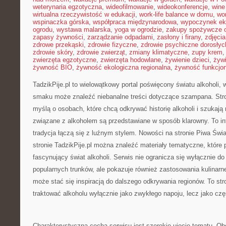
weterynaria egzotyczna
,
wideofilmowanie
,
wideokonferencje
,
wine
wirtualna rzeczywistość w edukacji
,
work-life balance w domu
,
wo
wspinaczka górska
,
współpraca międzynarodowa
,
wypoczynek ek
ogrodu
,
wystawa malarska
,
yoga w ogrodzie
,
zakupy spożywcze o
zapasy żywności
,
zarządzanie odpadami
,
zasłony i firany
,
zdjęci
zdrowe przekąski
,
zdrowie fizyczne
,
zdrowie psychiczne dorosłyc
zdrowie skóry
,
zdrowie zwierząt
,
zmiany klimatyczne
,
zupy krem
zwierzęta egzotyczne
,
zwierzęta hodowlane
,
żywienie dzieci
,
żyw
żywność BIO
,
żywność ekologiczna regionalna
,
żywność funkcjo
TadzikPije.pl to wielowątkowy portal poświęcony światu alkoholi,
smaku może znaleźć niebanalne treści dotyczące szampana. Stro
myślą o osobach, które chcą odkrywać historię alkoholi i szukają
związane z alkoholem są przedstawiane w sposób klarowny. To in
tradycja łączą się z luźnym stylem. Nowości na stronie Piwa Świa
stronie TadzikPije.pl można znaleźć materiały tematyczne, które
fascynujący świat alkoholi. Serwis nie ogranicza się wyłącznie d
popularnych trunków, ale pokazuje również zastosowania kulinarn
może stać się inspiracją do dalszego odkrywania regionów. To stro
traktować alkoholu wyłącznie jako zwykłego napoju, lecz jako częś
Charakterystyczną cechą serwisu jest szerokie ujęcie tematu. Ob