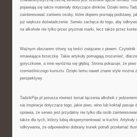
pojawiają się także materiały dotyczące drinków. Dzięki temu Tad
zainteresować zarówno osoby, które dopiero poznają podstawy, jak
już większe doświadczenie. Serwis zachęca do tego, aby odkrywa
na alkohole nie tylko przez pryzmat marki, lecz także przez konte
Ważnym obszarem strony są treści związane z piwem. Czytelnik m
omawiające brzeczkę. Takie artykuły pomagają zrozumieć, dlacze
goryczkowe, a inne wyróżnia się głębią. Strona pokazuje, że pi
rzemieślniczego kunsztu. Dzięki temu nawet znane style można 
perspektywy.
TadzikPije.pl porusza również temat łączenia alkoholi z jedzenie
się inspiracje dotyczące tego, jakie piwo, wino lub koktajl pasuje
sprawia, że serwis jest przydatny nie tylko dla osób zainteresow
także dla tych, którzy lubią eksperymentować w kuchni. Artykuły
odkrywania, że odpowiednio dobrany trunek potrafi przełamać tłus