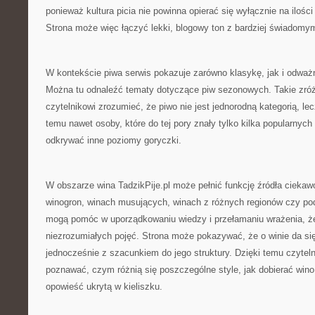
ponieważ kultura picia nie powinna opierać się wyłącznie na ilości 
Strona może więc łączyć lekki, blogowy ton z bardziej świadomy
W kontekście piwa serwis pokazuje zarówno klasykę, jak i odw
Można tu odnaleźć tematy dotyczące piw sezonowych. Takie zr
czytelnikowi zrozumieć, że piwo nie jest jednorodną kategorią, le
temu nawet osoby, które do tej pory znały tylko kilka popularnyc
odkrywać inne poziomy goryczki.
W obszarze wina TadzikPije.pl może pełnić funkcję źródła ciekaw
winogron, winach musujących, winach z różnych regionów czy p
mogą pomóc w uporządkowaniu wiedzy i przełamaniu wrażenia, ż
niezrozumiałych pojęć. Strona może pokazywać, że o winie da się
jednocześnie z szacunkiem do jego struktury. Dzięki temu czytel
poznawać, czym różnią się poszczególne style, jak dobierać wino 
opowieść ukrytą w kieliszku.