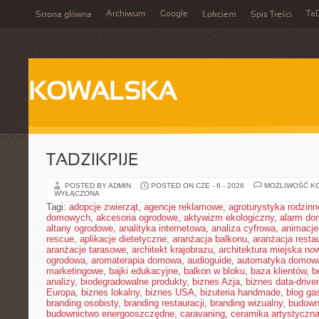
Archiwum
Google
Ta
Strona główna
Łokciem
Spis Treści
KOWALSKA
TADZIKPIJE
POSTED BY ADMIN
POSTED ON CZE - 6 - 2026
MOŻLIWOŚĆ K
WYŁĄCZONA
Tagi:
adopcje zwierząt
,
agencje reklamowe
,
agroturystyka rodzinn
domowych
,
akcesoria ogrodowe
,
aktywizm ekologiczny
,
alarm d
altany ogrodowe
,
analityka internetowa
,
analiza cyfrowa
,
animacje
rescue
,
aplikacje dietetyczne
,
aranżacja balkonu
,
aranżacja restau
aranżacje tarasowe
,
architekt krajobrazu
,
architektura miejska n
ogrodowa
,
aromaterapia domowa
,
audioguide
,
automatyka domow
marketingowe
,
bajki edukacyjne
,
balkon w bloku
,
baza klientów
,
b
analizy
,
biodegradowalne produkty
,
biznes Azja
,
biznes data-drive
Europa
,
biznes lokalny
,
biznes USA
,
bizuteria handmade
,
blog ga
branding osobisty
,
branding restauracji
,
branding wizualny
,
budown
budownictwo energooszczędne
,
caravaning
,
ceramika artystyczn