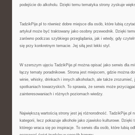
podejście do alkoholu. Dzięki temu tematyka strony zyskuje więks
TadzikPije.pl to również dobre miejsce dla osób, które lubią czyt
artykuł może być traktowany jako osobny przewodnik. Dzięki tem
zarówno podczas szybkiego przeglądania, jak i wtedy, gdy czytel
się przy konkretnym temacie. Jej siłą jest lekki styl.
W szerszym ujęciu TadzikPije.pl można opisać jako serwis dla mił
łączy tematy poradnikowe. Strona jest miejscem, gdzie można dow
winie, whisky, drinkach i innych alkoholach, ale także zrozumieć, 
spotkaniach towarzyskich. To sprawia, że serwis może przyciąga
zainteresowaniach i różnych poziomach wiedzy.
Największą wartością strony jest jej różnorodność. TadzikPije.pl 
kategorii, lecz pokazuje alkohole jako zjawisko kulturowe. Dzięk
którego wraca się po inspiracje. To serwis dla osób, które lubią 
poznawać świat trunków w sposób barwny.