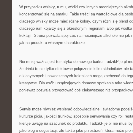
W przypadku whisky, rumu, wódki czy innych mocniejszych alkoh
koncentrować się na smaku. Takie treści są wartościowe dla osób
dlaczego whisky może mieć różne kolory, czym różni się blend o
dlaczego rum kojarzy się z określonymi regionami albo jak wódka
koktajli. Strona pozwala spojrzeć na mocniejsze alkohole nie jak n
jak na produkt o własnym charakterze.
Nie mniej ważna jest tematyka domowego barku. TadzikPije.pl m
że drinki to nie tylko efektowne połączenie kilku składników, ale
o klasycznych i nowoczesnych koktajlach mogą zachęcać do tego,
kreatywne. Dla osób urządzających domowe spotkania taka wiedz
ponieważ pozwala przygotować coś ciekawszego niż przypadkow
Serwis może również wspierać odpowiedzialne i świadome podejśc
kulturze picia, jakości trunków, sposobie serwowania czy roli resta
kieruje uwagę na szacunek do produktu. TadzikPije.pl nie musi b
jako blog o degustacji, ale także jako przestrzeń, która może pr