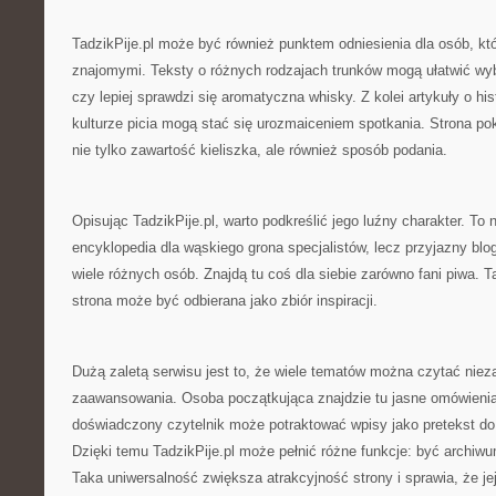
TadzikPije.pl może być również punktem odniesienia dla osób, któ
znajomymi. Teksty o różnych rodzajach trunków mogą ułatwić wy
czy lepiej sprawdzi się aromatyczna whisky. Z kolei artykuły o his
kulturze picia mogą stać się urozmaiceniem spotkania. Strona pok
nie tylko zawartość kieliszka, ale również sposób podania.
Opisując TadzikPije.pl, warto podkreślić jego luźny charakter. To 
encyklopedia dla wąskiego grona specjalistów, lecz przyjazny bl
wiele różnych osób. Znajdą tu coś dla siebie zarówno fani piwa. Ta
strona może być odbierana jako zbiór inspiracji.
Dużą zaletą serwisu jest to, że wiele tematów można czytać niez
zaawansowania. Osoba początkująca znajdzie tu jasne omówienia,
doświadczony czytelnik może potraktować wpisy jako pretekst do
Dzięki temu TadzikPije.pl może pełnić różne funkcje: być archiwu
Taka uniwersalność zwiększa atrakcyjność strony i sprawia, że je