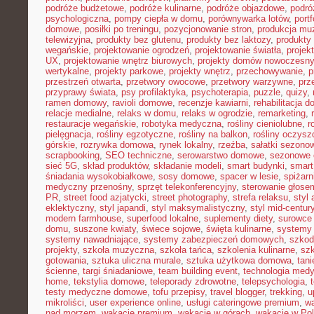
podróże budżetowe
,
podróże kulinarne
,
podróże objazdowe
,
podró
psychologiczna
,
pompy ciepła w domu
,
porównywarka lotów
,
portf
domowe
,
posiłki po treningu
,
pozycjonowanie stron
,
produkcja mu
telewizyjna
,
produkty bez glutenu
,
produkty bez laktozy
,
produkty 
wegańskie
,
projektowanie ogrodzeń
,
projektowanie światła
,
projek
UX
,
projektowanie wnętrz biurowych
,
projekty domów nowoczesn
wertykalne
,
projekty parkowe
,
projekty wnętrz
,
przechowywanie
,
p
przestrzeń otwarta
,
przetwory owocowe
,
przetwory warzywne
,
prz
przyprawy świata
,
psy profilaktyka
,
psychoterapia
,
puzzle
,
quizy
,
ramen domowy
,
ravioli domowe
,
recenzje kawiarni
,
rehabilitacja 
relacje medialne
,
relaks w domu
,
relaks w ogrodzie
,
remarketing
,
restauracje wegańskie
,
robotyka medyczna
,
rośliny cieniolubne
,
r
pielęgnacja
,
rośliny egzotyczne
,
rośliny na balkon
,
rośliny oczysz
górskie
,
rozrywka domowa
,
rynek lokalny
,
rzeźba
,
sałatki sezono
scrapbooking
,
SEO techniczne
,
serowarstwo domowe
,
sezonowe
sieć 5G
,
skład produktów
,
składanie modeli
,
smart budynki
,
smart
śniadania wysokobiałkowe
,
sosy domowe
,
spacer w lesie
,
spiżar
medyczny przenośny
,
sprzęt telekonferencyjny
,
sterowanie głose
PR
,
street food azjatycki
,
street photography
,
strefa relaksu
,
styl 
eklektyczny
,
styl japandi
,
styl maksymalistyczny
,
styl mid-centur
modern farmhouse
,
superfood lokalne
,
suplementy diety
,
surowce 
domu
,
suszone kwiaty
,
świece sojowe
,
święta kulinarne
,
systemy
systemy nawadniające
,
systemy zabezpieczeń domowych
,
szkodn
projekty
,
szkoła muzyczna
,
szkoła tańca
,
szkolenia kulinarne
,
szk
gotowania
,
sztuka uliczna murale
,
sztuka użytkowa domowa
,
tan
ścienne
,
targi śniadaniowe
,
team building event
,
technologia med
home
,
tekstylia domowe
,
teleporady zdrowotne
,
telepsychologia
,
testy medyczne domowe
,
tofu przepisy
,
travel blogger
,
trekking
,
u
mikroliści
,
user experience online
,
usługi cateringowe premium
,
w
nad morzem
,
wakacje premium
,
wakacje w górach
,
wakacje w Po