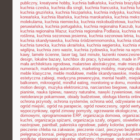
publiczny
,
kreatywne hobby
,
kuchnia bałkańska
,
kuchnia brazylijs
kuchnia czeska
,
kuchnia dla singli
,
kuchnia francuska
,
kuchnia fu
kuchnia gruzińska
,
kuchnia hiszpańska
,
kuchnia indyjska
,
kuchni
koreańska
,
kuchnia libańska
,
kuchnia marokańska
,
kuchnia mek
molekularna
,
kuchnia niemiecka
,
kuchnia niskobudżetowa
,
kuchni
peruwiańska
,
kuchnia portugalska
,
kuchnia regionalna Kaszub
,
ku
kuchnia regionalna Mazur
,
kuchnia regionalna Podlasia
,
kuchnia r
roślinna
,
kuchnia sezonowa jesienna
,
kuchnia sezonowa letnia
,
k
kuchnia skandynawska
,
kuchnia śródziemnomorska
,
kuchnia stu
kuchnia turecka
,
kuchnia ukraińska
,
kuchnia węgierska
,
kuchnia 
wigilijna
,
kuchnia zero waste
,
kuchnia żydowska
,
kuchnie na wymi
kawy
,
lamele ścienne
,
laser tag
,
last minute
,
łazienki nowoczesne
design
,
lokalne bazary
,
lunchbox do pracy
,
łyżwiarstwo
,
made in P
mała architektura ogrodowa
,
malarstwo abstrakcyjne
,
małe miesz
numerach
,
marketing automation
,
marketing mobilny
,
marynaty d
meble klasyczne
,
meble modułowe
,
meble skandynawskie
,
media
estetyczna zabiegi
,
medycyna prewencyjna
,
mental health
,
miejsk
balkonem
,
mikroogród
,
mindful eating
,
monitoring w domu
,
monito
motion design
,
muzyka elektroniczna
,
narciarstwo biegowe
,
nauka
pianinie
,
nauka śpiewu
,
nawozy naturalne
,
nawyki żywieniowe
,
ni
nietolerancje pokarmowe
,
obiady budżetowe
,
obsługa klienta onlin
ochrona przyrody
,
ochrona systemów
,
ochrona wód
,
odżywianie s
ogród miejski
,
ogród na parapecie
,
ogród nowoczesny
,
ogród wert
wypoczynkowy
,
ogród zimowy pomysły
,
ogrzewanie ekologiczne
,
domowymi
,
oprogramowanie ERP
,
organizacja domowa
,
organizac
kuchni
,
organizacja spiżarni
,
organizacja szafy
,
origami
,
oświetle
nastrojowe
,
paintball
,
paleniska ogrodowe
,
palety kolorów
,
panele 
pieczenie chleba na zakwasie
,
pieczenie ciast
,
pieczywo bezglut
pielęgnacja bonsai
,
pielęgnacja storczyków
,
pielęgnacja sukulent
posiłków
,
planowanie zakupów
,
platformy chmurowe
,
podcasts ma