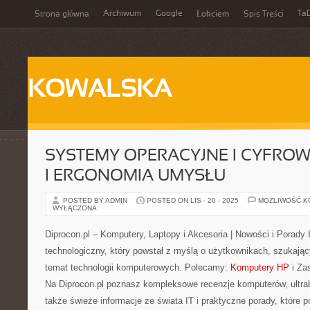
Archiwum
Google
Ta
Strona główna
Łokciem
Spis Treści
KOWALSKA
SYSTEMY OPERACYJNE I CYFROW
I ERGONOMIA UMYSŁU
POSTED BY ADMIN
POSTED ON LIS - 20 - 2025
MOŻLIWOŚĆ 
WYŁĄCZONA
Diprocon.pl – Komputery, Laptopy i Akcesoria | Nowości i Porady
technologiczny, który powstał z myślą o użytkownikach, szukając
temat technologii komputerowych. Polecamy:
Komputery HP
i Zas
Na Diprocon.pl poznasz kompleksowe recenzje komputerów, ultrab
także świeże informacje ze świata IT i praktyczne porady, które