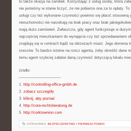
to także okazja na zarobek. Korzystając z usług osoby, która zał
nie jesteśmy w stanie liczyć, że nie pobierze ona za to opłaty. To
usługi czy też wykonane czynności powinno się płacić stosowną 
nieruchomości nie narzekają na brak pracy oraz brak jakiegokolwi
mają dużo zamówień. Zwłaszcza, gdy agent funkcjonuje w dużym 
najczęściej mieszkaniami do wynajęcia czy też sprzedawaniem okr
znajdują się w centrach bądź na obrzeżach miast. Jego domena to
rzeszów. To bardzo istotne na rzecz agenta, żeby określić dane m
temu agent szybciej załatwi daną czynność dotyczącą lokalu mie
źródło:
———————————
1.
http://controlling-office-gmbh.de
2.
zobacz szczegóły
3.
kliknij, aby poznać
4.
http://cora-rechtsberatung.de
5.
http://corktowninn.com
CATEGORIES:
BEZPIECZEŃSTWO I PIERWSZA POMOC