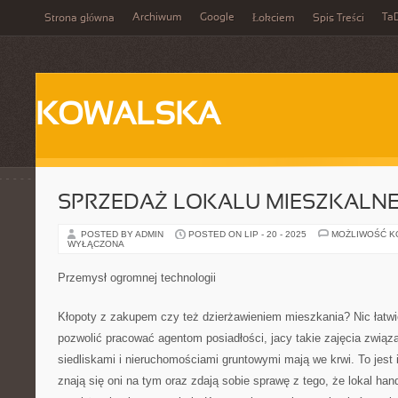
Archiwum
Google
Ta
Strona główna
Łokciem
Spis Treści
KOWALSKA
SPRZEDAŻ LOKALU MIESZKALN
POSTED BY ADMIN
POSTED ON LIP - 20 - 2025
MOŻLIWOŚĆ 
WYŁĄCZONA
Przemysł ogromnej technologii
Kłopoty z zakupem czy też dzierżawieniem mieszkania? Nic łatwi
pozwolić pracować agentom posiadłości, jacy takie zajęcia zwią
siedliskami i nieruchomościami gruntowymi mają we krwi. To jest i
znają się oni na tym oraz zdają sobie sprawę z tego, że lokal ha