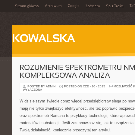
Archiwum
Google
Ta
Strona główna
Łokciem
Spis Treści
KOWALSKA
ROZUMIENIE SPEKTROMETRU NM
KOMPLEKSOWA ANALIZA
POSTED BY ADMIN
POSTED ON CZE - 10 - 2025
MOŻLIWOŚĆ 
WYŁĄCZONA
W dzisiejszym świecie coraz więcej przedsiębiorstw sięga po now
mają nie tylko zwiększyć efektywność, ale też poprawić bezpie
oraz spektrometr Ramana to przykłady technologii, które wprowadz
materiałów i substancji. Jeśli zastanawiasz się, jak te urządzen
Twoją działalność, koniecznie przeczytaj ten artykuł.