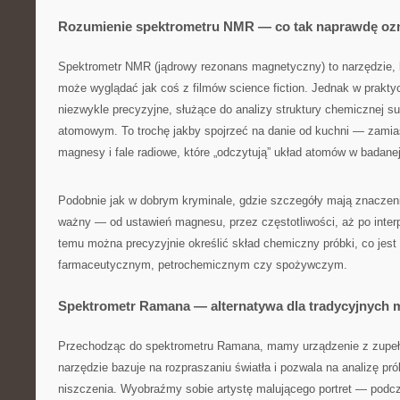
Rozumienie spektrometru NMR — co tak naprawdę oz
Spektrometr NMR (jądrowy rezonans magnetyczny) to narzędzie, k
może wyglądać jak coś z filmów science fiction. Jednak w praktyc
niezwykle precyzyjne, służące do analizy struktury chemicznej su
atomowym. To trochę jakby spojrzeć na danie od kuchni — zamias
magnesy i fale radiowe, które „odczytują” układ atomów w badane
Podobnie jak w dobrym kryminale, gdzie szczegóły mają znaczenie
ważny — od ustawień magnesu, przez częstotliwości, aż po interp
temu można precyzyjnie określić skład chemiczny próbki, co jes
farmaceutycznym, petrochemicznym czy spożywczym.
Spektrometr Ramana — alternatywa dla tradycyjnych 
Przechodząc do spektrometru Ramana, mamy urządzenie z zupełni
narzędzie bazuje na rozpraszaniu światła i pozwala na analizę pró
niszczenia. Wyobraźmy sobie artystę malującego portret — podc