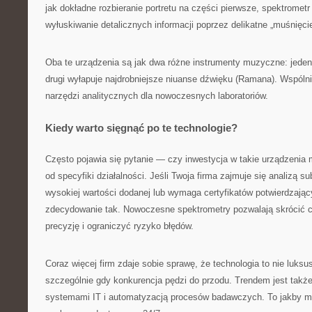
jak dokładne rozbieranie portretu na części pierwsze, spektromet
wyłuskiwanie detalicznych informacji poprzez delikatne „muśnięci
Oba te urządzenia są jak dwa różne instrumenty muzyczne: jeden
drugi wyłapuje najdrobniejsze niuanse dźwięku (Ramana). Wspóln
narzędzi analitycznych dla nowoczesnych laboratoriów.
Kiedy warto sięgnąć po te technologie?
Często pojawia się pytanie — czy inwestycja w takie urządzeni
od specyfiki działalności. Jeśli Twoja firma zajmuje się analizą s
wysokiej wartości dodanej lub wymaga certyfikatów potwierdzaj
zdecydowanie tak. Nowoczesne spektrometry pozwalają skrócić 
precyzję i ograniczyć ryzyko błędów.
Coraz więcej firm zdaje sobie sprawę, że technologia to nie luks
szczególnie gdy konkurencja pędzi do przodu. Trendem jest także
systemami IT i automatyzacją procesów badawczych. To jakby m