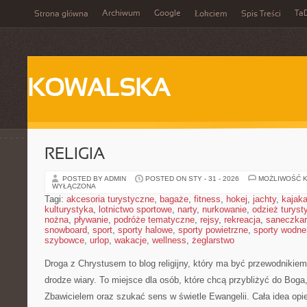
Archiwum
Google
Ta
Strona główna
Łokciem
Spis Treści
KOWALSKA
RELIGIA
POSTED BY ADMIN
POSTED ON STY - 31 - 2026
MOŻLIWOŚĆ 
WYŁĄCZONA
Tagi:
akcesoria turystyczne
,
bagaże
,
fitness
,
hokej
,
jachty
,
kajak
kulturystyka
,
lotnictwo sportowe
,
narty
,
nurkowanie
,
odzież turyst
nożna
,
pływanie
,
podróże tematyczne
,
rejsy
,
rekreacja
,
saneczka
snowboard
,
sport
,
sporty halowe
,
sporty powietrzne
,
sporty wodne
szybowce
,
urlop
,
wakacje
,
wellness
,
żeglarstwo
Droga z Chrystusem to blog religijny, który ma być przewodnikie
drodze wiary. To miejsce dla osób, które chcą przybliżyć do Bog
Zbawicielem oraz szukać sens w świetle Ewangelii. Cała idea opie