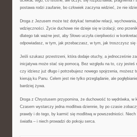
uciekać tego, co istotne, ale uczyć się rozpoznawać pragnienia i
postawa rodzi zaufanie, bo człowiek zaczyna widzieć, że nie idzi
Droga z Jezusem może też dotykać tematów relacji, wychowania, 
wdzięczności. Życie duchowe nie dzieje się w izolacji; ono prze
dlatego tak ważne jest, aby Słowo uczyła cierpliwości w konkretac
odpowiadasz, w tym, jak przebaczasz, w tym, jak troszczysz się 
Jeśli szukasz przestrzeni, która dodaje otuchy, a jednocześnie z
inicjatywa może stać się pomocą. Bez względu na to, czy jesteś
czy idziesz już długo i potrzebujesz nowego spojrzenia, możesz t
kierują ku Panu. Celem jest nie tylko przeglądanie, ale pogłębiani
bardziej żywa.
Droga z Chrystusem przypomina, że duchowość to wędrówka, w któ
Czasem wystarczy jedna modlitwa dziennie, by po czasie zobacz
prawdy i do tego, by karmić się modlitwą w powszedniości. Niech
światła – i niech prowadzi do pokoju serca.