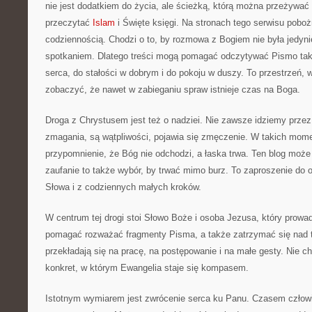
nie jest dodatkiem do życia, ale ścieżką, którą można przeżywać 
przeczytać
Islam
i Święte księgi. Na stronach tego serwisu pobo
codziennością. Chodzi o to, by rozmowa z Bogiem nie była jedyni
spotkaniem. Dlatego treści mogą pomagać odczytywać Pismo tak
serca, do stałości w dobrym i do pokoju w duszy. To przestrzeń, 
zobaczyć, że nawet w zabieganiu spraw istnieje czas na Boga.
Droga z Chrystusem jest też o nadziei. Nie zawsze idziemy prze
zmagania, są wątpliwości, pojawia się zmęczenie. W takich mome
przypomnienie, że Bóg nie odchodzi, a łaska trwa. Ten blog moż
zaufanie to także wybór, by trwać mimo burz. To zaproszenie do od
Słowa i z codziennych małych kroków.
W centrum tej drogi stoi Słowo Boże i osoba Jezusa, który prowa
pomagać rozważać fragmenty Pisma, a także zatrzymać się nad 
przekładają się na pracę, na postępowanie i na małe gesty. Nie ch
konkret, w którym Ewangelia staje się kompasem.
Istotnym wymiarem jest zwrócenie serca ku Panu. Czasem człowi