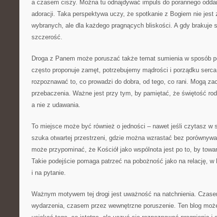
a czasem ciszy. Można tu odnajdywać impuls do porannego oddani
adoracji. Taka perspektywa uczy, że spotkanie z Bogiem nie jest
wybranych, ale dla każdego pragnących bliskości. A gdy brakuje si
szczerość.
Droga z Panem może poruszać także temat sumienia w sposób p
często proponuje zamęt, potrzebujemy mądrości i porządku serc
rozpoznawać to, co prowadzi do dobra, od tego, co rani. Mogą za
przebaczenia. Ważne jest przy tym, by pamiętać, że świętość rodz
a nie z udawania.
To miejsce może być również o jedności – nawet jeśli czytasz w 
szuka otwartej przestrzeni, gdzie można wzrastać bez porównyw
może przypominać, że Kościół jako wspólnota jest po to, by towar
Takie podejście pomaga patrzeć na pobożność jako na relację, w k
i na pytanie.
Ważnym motywem tej drogi jest uważność na natchnienia. Czas
wydarzenia, czasem przez wewnętrzne poruszenie. Ten blog może