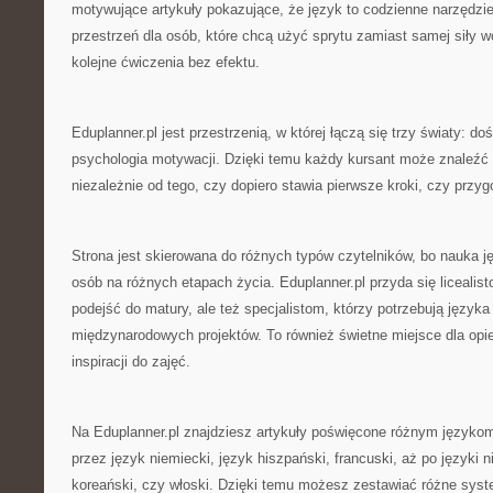
motywujące artykuły pokazujące, że język to codzienne narzędzie
przestrzeń dla osób, które chcą użyć sprytu zamiast samej siły wol
kolejne ćwiczenia bez efektu.
Eduplanner.pl jest przestrzenią, w której łączą się trzy światy: do
psychologia motywacji. Dzięki temu każdy kursant może znaleźć t
niezależnie od tego, czy dopiero stawia pierwsze kroki, czy przyg
Strona jest skierowana do różnych typów czytelników, bo nauka j
osób na różnych etapach życia. Eduplanner.pl przyda się licealis
podejść do matury, ale też specjalistom, którzy potrzebują język
międzynarodowych projektów. To również świetne miejsce dla op
inspiracji do zajęć.
Na Eduplanner.pl znajdziesz artykuły poświęcone różnym językom
przez język niemiecki, język hiszpański, francuski, aż po języki n
koreański, czy włoski. Dzięki temu możesz zestawiać różne sys