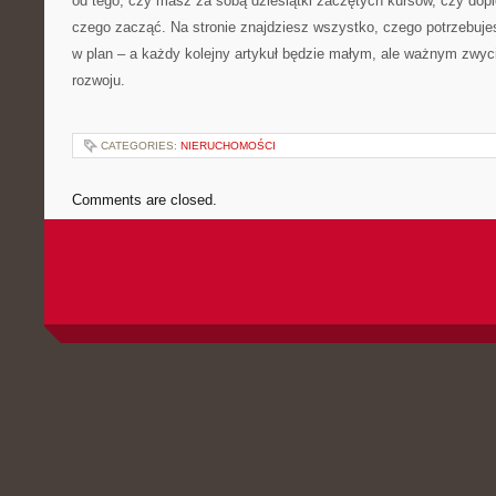
od tego, czy masz za sobą dziesiątki zaczętych kursów, czy dopi
czego zacząć. Na stronie znajdziesz wszystko, czego potrzebu
w plan – a każdy kolejny artykuł będzie małym, ale ważnym zwyc
rozwoju.
CATEGORIES:
NIERUCHOMOŚCI
Comments are closed.