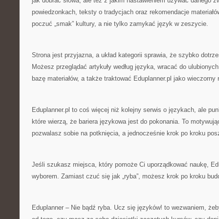
jak dobrać słowa, ale też z jakim nastawieniem używać danego zw
powiedzonkach, teksty o tradycjach oraz rekomendacje materiał
poczuć „smak” kultury, a nie tylko zamykać język w zeszycie.
Strona jest przyjazna, a układ kategorii sprawia, że szybko dotr
Możesz przeglądać artykuły według języka, wracać do ulubionych
bazę materiałów, a także traktować Eduplanner.pl jako wieczorny r
Eduplanner.pl to coś więcej niż kolejny serwis o językach, ale pun
które wierzą, że bariera językowa jest do pokonania. To motywuj
pozwalasz sobie na potknięcia, a jednocześnie krok po kroku po
Jeśli szukasz miejsca, który pomoże Ci uporządkować naukę, Edu
wyborem. Zamiast czuć się jak „ryba”, możesz krok po kroku bu
Eduplanner – Nie bądź ryba. Ucz się języków! to wezwaniem, żeb