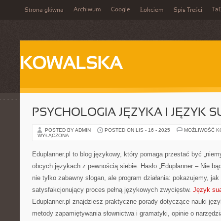
Archiwum
Google
Ta
Strona główna
Łokciem
Spis Treści
KOWALSKA
PSYCHOLOGIA JĘZYKA I JĘZYK S
POSTED BY ADMIN
POSTED ON LIS - 16 - 2025
MOŻLIWOŚĆ 
WYŁĄCZONA
Eduplanner.pl to blog językowy, który pomaga przestać być „nie
obcych językach z pewnością siebie. Hasło „Eduplanner – Nie bąd
nie tylko zabawny slogan, ale program działania: pokazujemy, jak
satysfakcjonujący proces pełną językowych zwycięstw.
Język sua
Eduplanner.pl znajdziesz praktyczne porady dotyczące nauki ję
metody zapamiętywania słownictwa i gramatyki, opinie o narzędzi