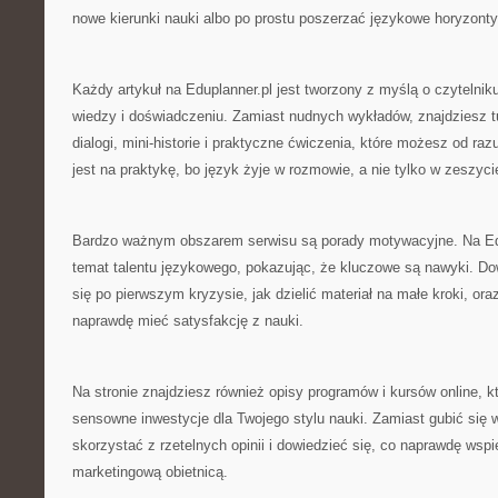
nowe kierunki nauki albo po prostu poszerzać językowe horyzonty
Każdy artykuł na Eduplanner.pl jest tworzony z myślą o czytelnik
wiedzy i doświadczeniu. Zamiast nudnych wykładów, znajdziesz t
dialogi, mini-historie i praktyczne ćwiczenia, które możesz od ra
jest na praktykę, bo język żyje w rozmowie, a nie tylko w zeszyci
Bardzo ważnym obszarem serwisu są porady motywacyjne. Na Ed
temat talentu językowego, pokazując, że kluczowe są nawyki. Do
się po pierwszym kryzysie, jak dzielić materiał na małe kroki, ora
naprawdę mieć satysfakcję z nauki.
Na stronie znajdziesz również opisy programów i kursów online, 
sensowne inwestycje dla Twojego stylu nauki. Zamiast gubić się
skorzystać z rzetelnych opinii i dowiedzieć się, co naprawdę wspie
marketingową obietnicą.