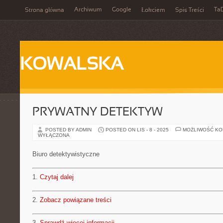
Archiwum
Google
Ta
Strona główna
Łokciem
Spis Treści
KOWALSKA
PRYWATNY DETEKTYW
POSTED BY ADMIN
POSTED ON LIS - 8 - 2025
MOŻLIWOŚĆ K
WYŁĄCZONA
Biuro detektywistyczne
1.
Czytaj dalej
2.
Zobacz powiązane treści
3.
Sprawdź więcej informacji