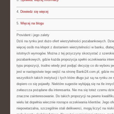
4.
Dowiedz się więcej
5.
Więcej na blogu
Provident i jego zalety
Dziś na rynku jest dużo ofert wierzytelności pozabankowych. Dziej
więcej osób ma kłopot z dostaniem wierzytelności w banku, dlateg
istotnych wymogów. Można z tej przyczyny skorzystać z szerokiej 
pozabankowych, gdzie każda propozycja spełni oczekiwania inter
typu propozycji, trudno wtedy jest podjąć decyzję co do wyboru j
jest w następstwie tego wejść na stronę Banki24.com.pl, gdzie 
wszystkich takich instytucji i tych które długo już są na rynku ze s
dopiero co się pojawiły. Niektóre sugestie wybijają się na tle innyc
zwłaszcza pożądane dla interesanta. Nie ma się toteż czemu dziw
znaczne zainteresowanie. Do takich propozycji na pewno kwalifikuj
wielu lat dopełnia wiecznie rosnące oczekiwania klientów. Jego ofer
niepowtarzalna, szczególnie stali delikwenci, mogą liczyć na nis