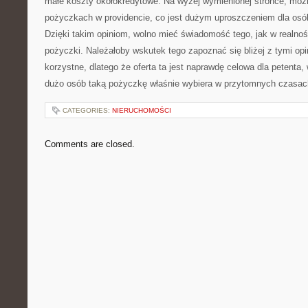
małe koszty okołokredytowe. Na wyżej wymienionej stronce, możn
pożyczkach w providencie, co jest dużym uproszczeniem dla osób
Dzięki takim opiniom, wolno mieć świadomość tego, jak w realnośc
pożyczki. Należałoby wskutek tego zapoznać się bliżej z tymi opi
korzystne, dlatego że oferta ta jest naprawdę celowa dla petenta,
dużo osób taką pożyczkę właśnie wybiera w przytomnych czasac
CATEGORIES:
NIERUCHOMOŚCI
Comments are closed.