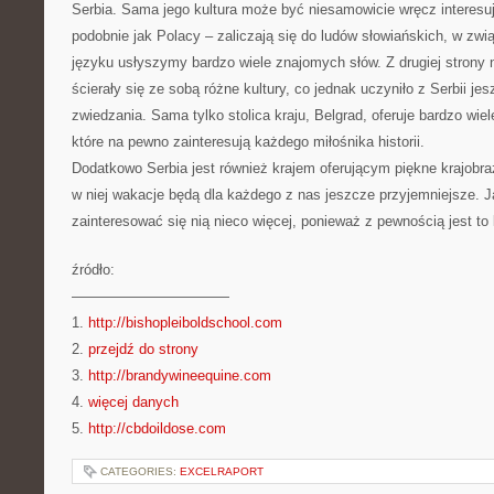
Serbia. Sama jego kultura może być niesamowicie wręcz interesu
podobnie jak Polacy – zaliczają się do ludów słowiańskich, w zw
języku usłyszymy bardzo wiele znajomych słów. Z drugiej strony
ścierały się ze sobą różne kultury, co jednak uczyniło z Serbii j
zwiedzania. Sama tylko stolica kraju, Belgrad, oferuje bardzo wi
które na pewno zainteresują każdego miłośnika historii.
Dodatkowo Serbia jest również krajem oferującym piękne krajobr
w niej wakacje będą dla każdego z nas jeszcze przyjemniejsze. Ja
zainteresować się nią nieco więcej, ponieważ z pewnością jest to
źródło:
———————————
1.
http://bishopleiboldschool.com
2.
przejdź do strony
3.
http://brandywineequine.com
4.
więcej danych
5.
http://cbdoildose.com
CATEGORIES:
EXCELRAPORT