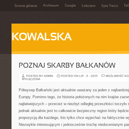
Archiwum
Google
Ta
Strona główna
Łokciem
Spis Treści
KOWALSKA
POZNAJ SKARBY BAŁKANÓW
POSTED BY ADMIN
POSTED ON LIP - 5 - 2025
MOŻLIWOŚĆ K
WYŁĄCZONA
Półwysep Bałkański jest aktualnie uważany za jeden z najbardziej
Europy. Pomimo tego, że historia położonych na nim krajów zazw
najłatwiejszych – przecież w niezbyt odległej przeszłości toczyło 
jednak aktualnie jest to całkowicie bezpieczny region który będz
propozycją dla każdego, kto tylko chce wyjechać na faktycznie 
Niezwykle interesującym i jednocześnie trochę niedocenianym p