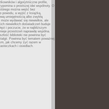
ytkowników i algorytmiczne profile,
rzypomina o prostszej idei wspólnoty. O
 którego można wejść bez
o powodu, a wyjść z książką,
nową umiejętnością albo zwykłą
 może wydawać się niewielkie, ale
kich niewielkich doświadczeń buduje
więzi i poczucie, że w najbliższym
tnieje przestrzeń naprawdę wspólna.
szłość biblioteki nie powinna być
talgii. Powinna być tematem poważnej
ym, jak chcemy żyć razem w
asteczkach i osiedlach.