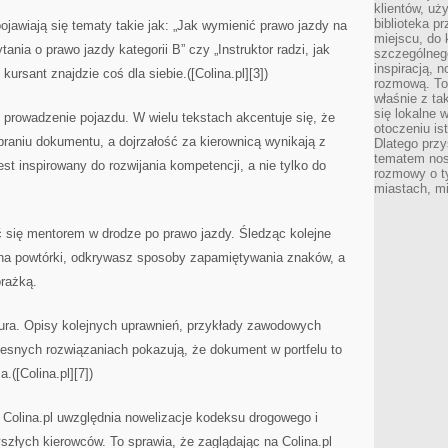
klientów, uż
biblioteka p
ojawiają się tematy takie jak: „Jak wymienić prawo jazdy na
miejscu, do
ania o prawo jazdy kategorii B” czy „Instruktor radzi, jak
szczególneg
inspiracją, 
ursant znajdzie coś dla siebie.([Colina.pl][3])
rozmową. To
właśnie z ta
się lokalne 
e prowadzenie pojazdu. W wielu tekstach akcentuje się, że
otoczeniu is
raniu dokumentu, a dojrzałość za kierownicą wynikają z
Dlatego przy
tematem nos
 jest inspirowany do rozwijania kompetencji, a nie tylko do
rozmowy o t
miastach, mi
ć się mentorem w drodze po prawo jazdy. Śledząc kolejne
 na powtórki, odkrywasz sposoby zapamiętywania znaków, a
orażką.
tura. Opisy kolejnych uprawnień, przykłady zawodowych
esnych rozwiązaniach pokazują, że dokument w portfelu to
.([Colina.pl][7])
 Colina.pl uwzględnia nowelizacje kodeksu drogowego i
złych kierowców. To sprawia, że zaglądając na Colina.pl