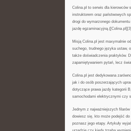
Colina.pl to serwis dla kierowców
instruktorem oraz państwowych sp
drogi do wymarzonego dokumentu –
jazdę egzaminacyjną.([Colina.pl][3
Misją Colina.pl jest maxymalnie 
suchego, trudnego języka ustaw, o
także doświadczenia praktyków. D
zapamiętywaniem pytań, lecz świa
Colina.pl jest dedykowana zarówno
jak i do osób poszerzających upraw
dotyczące prawa jazdy kategorii B
samochodami elektrycznymi czy spe
Jednym z najważniejszych filarów 
dowiesz się, kto może podejść do
poznasz jego etapy. Artykuły wyjaś
urzędzie czy kiedy trzeba wymienić