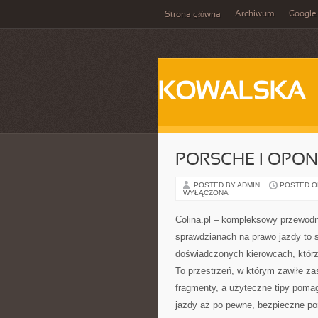
Archiwum
Google
Strona główna
KOWALSKA
PORSCHE I OPONY
POSTED BY ADMIN
POSTED ON 
WYŁĄCZONA
Colina.pl – kompleksowy przewodni
sprawdzianach na prawo jazdy to 
doświadczonych kierowcach, którz
To przestrzeń, w którym zawiłe z
fragmenty, a użyteczne tipy pomag
jazdy aż po pewne, bezpieczne poru