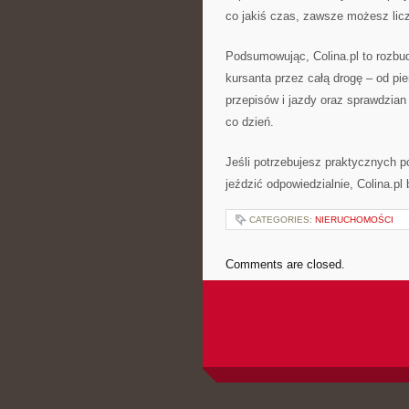
co jakiś czas, zawsze możesz licz
Podsumowując, Colina.pl to rozbud
kursanta przez całą drogę – od pie
przepisów i jazdy oraz sprawdzian
co dzień.
Jeśli potrzebujesz praktycznych p
jeździć odpowiedzialnie, Colina.p
CATEGORIES:
NIERUCHOMOŚCI
Comments are closed.