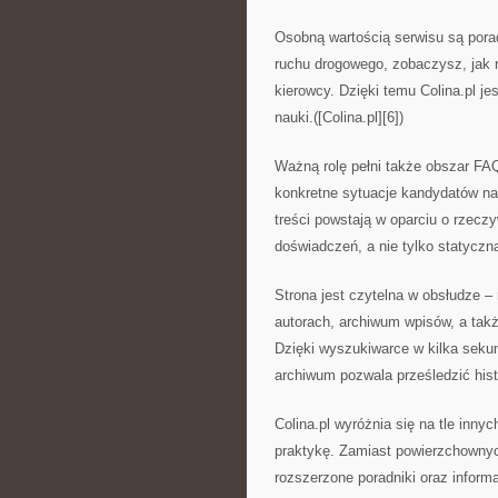
Osobną wartością serwisu są pora
ruchu drogowego, zobaczysz, jak 
kierowcy. Dzięki temu Colina.pl j
nauki.([Colina.pl][6])
Ważną rolę pełni także obszar FAQ
konkretne sytuacje kandydatów na
treści powstają w oparciu o rzeczy
doświadczeń, a nie tylko statyczną 
Strona jest czytelna w obsłudze –
autorach, archiwum wpisów, a tak
Dzięki wyszukiwarce w kilka seku
archiwum pozwala prześledzić histor
Colina.pl wyróżnia się na tle inn
praktykę. Zamiast powierzchownych
rozszerzone poradniki oraz infor