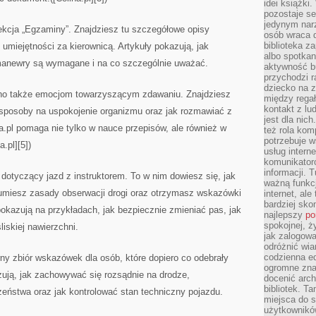
idei książki
pozostaje se
jedynym nar
ekcja „Egzaminy”. Znajdziesz tu szczegółowe opisy
osób wraca d
biblioteka za
 umiejętności za kierownicą. Artykuły pokazują, jak
albo spotka
 manewry są wymagane i na co szczególnie uważać.
aktywność bu
przychodzi r
dziecko na 
ono także emocjom towarzyszącym zdawaniu. Znajdziesz
między regał
kontakt z lu
, sposoby na uspokojenie organizmu oraz jak rozmawiać z
jest dla nic
.pl pomaga nie tylko w nauce przepisów, ale również w
też rola kom
potrzebuje 
.pl][5])
usług intern
komunikator
informacji. 
 dotyczący jazd z instruktorem. To w nim dowiesz się, jak
ważną funkcj
ozumiesz zasady obserwacji drogi oraz otrzymasz wskazówki
internet, al
bardziej sko
okazują na przykładach, jak bezpiecznie zmieniać pas, jak
najlepszy
po
spokojnej, ż
iskiej nawierzchni.
jak zalogowa
odróżnić wia
codzienna e
rny zbiór wskazówek dla osób, które dopiero co odebrały
ogromne zna
zują, jak zachowywać się rozsądnie na drodze,
docenić arch
bibliotek. T
eństwa oraz jak kontrolować stan techniczny pojazdu.
miejsca do s
użytkowników