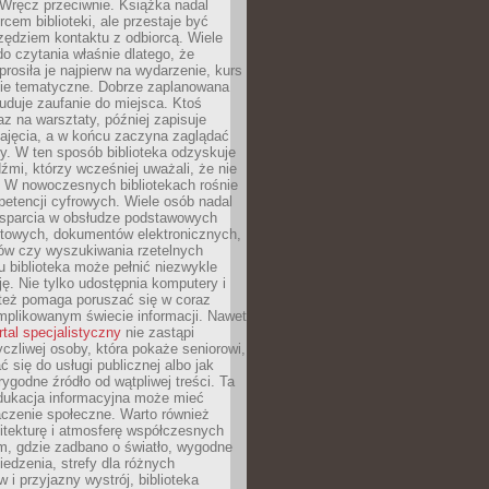
. Wręcz przeciwnie. Książka nadal
rcem biblioteki, ale przestaje być
zędziem kontaktu z odbiorcą. Wiele
o czytania właśnie dlatego, że
prosiła je najpierw na wydarzenie, kurs
nie tematyczne. Dobrze zaplanowana
duje zaufanie do miejsca. Ktoś
az na warsztaty, później zapisuje
zajęcia, a w końcu zaczyna zaglądać
y. W ten sposób biblioteka odzyskuje
dźmi, którzy wcześniej uważali, że nie
h. W nowoczesnych bibliotekach rośnie
petencji cyfrowych. Wiele osób nadal
wsparcia w obsłudze podstawowych
etowych, dokumentów elektronicznych,
ów czy wyszukiwania rzetelnych
Tu biblioteka może pełnić niezwykle
ę. Nie tylko udostępnia komputery i
e też pomaga poruszać się w coraz
mplikowanym świecie informacji. Nawet
rtal specjalistyczny
nie zastąpi
yczliwej osoby, która pokaże seniorowi,
ć się do usługi publicznej albo jak
rygodne źródło od wątpliwej treści. Ta
dukacja informacyjna może mieć
czenie społeczne. Warto również
itekturę i atmosferę współczesnych
am, gdzie zadbano o światło, wygodne
iedzenia, strefy dla różnych
 i przyjazny wystrój, biblioteka