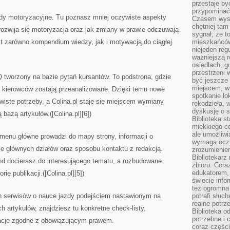
przestaje by
przypominać
dy motoryzacyjne. Tu poznasz mniej oczywiste aspekty
Czasem wysta
chętniej tam
rozwija się motoryzacja oraz jak zmiany w prawie odczuwają
sygnał, że t
est zarówno kompendium wiedzy, jak i motywacją do ciągłej
mieszkańców
niejeden regu
ważniejszą r
osiedlach, g
przestrzeni
 tworzony na bazie pytań kursantów. To podstrona, gdzie
być jeszcze
miejscem, w
 kierowców zostają przeanalizowane. Dzięki temu nowe
spotkanie lo
wiste potrzeby, a Colina.pl staje się miejscem wymiany
rękodzieła, 
dyskusję o s
bazą artykułów.([Colina.pl][6])
Biblioteka s
miękkiego c
ale umożliwi
 menu główne prowadzi do mapy strony, informacji o
wymaga oczy
że głównych działów oraz sposobu kontaktu z redakcją.
zrozumieniem 
Bibliotekarz
nd docierasz do interesującego tematu, a rozbudowane
zbioru. Cora
edukatorem,
ię publikacji.([Colina.pl][5])
świecie info
też ogromna 
ych serwisów o nauce jazdy podejściem nastawionym na
potrafi słuc
realne potrz
 artykułów, znajdziesz tu konkretne check-listy,
Biblioteka o
potrzebne i 
macje zgodne z obowiązującym prawem.
coraz części