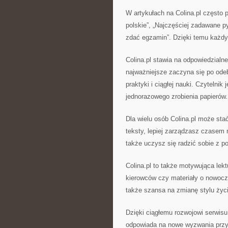
W artykułach na Colina.pl często p
polskie”, „Najczęściej zadawane pyt
zdać egzamin”. Dzięki temu każdy k
Colina.pl stawia na odpowiedzialn
najważniejsze zaczyna się po odeb
praktyki i ciągłej nauki. Czytelnik
jednorazowego zrobienia papierów.
Dla wielu osób Colina.pl może sta
teksty, lepiej zarządzasz czasem
także uczysz się radzić sobie z p
Colina.pl to także motywująca lek
kierowców czy materiały o nowocz
także szansa na zmianę stylu życia
Dzięki ciągłemu rozwojowi serwisu
odpowiada na nowe wyzwania przys