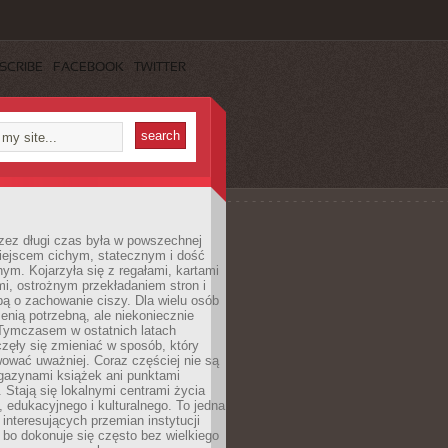
SCRIBE
FACEBOOK
TWITTER
rzez długi czas była w powszechnej
iejscem cichym, statecznym i dość
ym. Kojarzyła się z regałami, kartami
mi, ostrożnym przekładaniem stron i
ą o zachowanie ciszy. Dla wielu osób
zenią potrzebną, ale niekoniecznie
 Tymczasem w ostatnich latach
aczęły się zmieniać w sposób, który
ować uważniej. Coraz częściej nie są
agazynami książek ani punktami
Stają się lokalnymi centrami życia
 edukacyjnego i kulturalnego. To jedna
j interesujących przemian instytucji
 bo dokonuje się często bez wielkiego