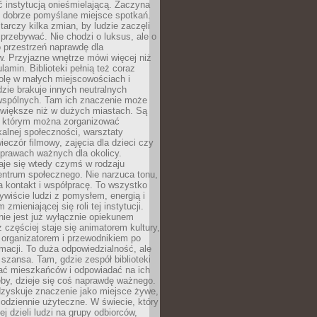
ć instytucją onieśmielającą. Zaczyna
 dobrze pomyślane miejsce spotkań.
rczy kilka zmian, by ludzie zaczęli
 przebywać. Nie chodzi o luksus, ale o
o przestrzeń naprawdę dla
. Przyjazne wnętrze mówi więcej niż
lamin. Biblioteki pełnią też coraz
olę w małych miejscowościach i
dzie brakuje innych neutralnych
 wspólnych. Tam ich znaczenie może
 większe niż w dużych miastach. Są
 którym można zorganizować
kalnej społeczności, warsztaty
wieczór filmowy, zajęcia dla dzieci czy
prawach ważnych dla okolicy.
taje się wtedy czymś w rodzaju
entrum społecznego. Nie narzuca tonu,
a kontakt i współpracę. To wszystko
wiście ludzi z pomysłem, energią i
zmieniającej się roli tej instytucji.
 nie jest już wyłącznie opiekunem
z częściej staje się animatorem kultury,
 organizatorem i przewodnikiem po
rmacji. To duża odpowiedzialność, ale
szansa. Tam, gdzie zespół biblioteki
hać mieszkańców i odpowiadać na ich
eby, dzieje się coś naprawdę ważnego.
dzyskuje znaczenie jako miejsce żywe,
codziennie użyteczne. W świecie, który
ej dzieli ludzi na grupy odbiorców,