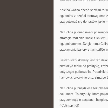
Kolejna ważna część serwisu to s
egzaminu z części testowej oraz z
przygotować się do testów, jakie
Na Colina.pl dużo uwagi poświęc
strategie radzenia sobie z lękiem
egzaminatorem. Dzięki temu Colina
przełamaniu bariery strachu.([Colina
Bardzo rozbudowany jest też dział
przełożyć teorię na praktykę, zr
dotyczące parkowania. Poradniki p
hamować awaryjnie oraz zimą po śl
Na Colina.pl znajdziesz też obsze
dokument. To artykuły, które poka
przypominają o zasadach bezpiecz
([Colina.pl][6])