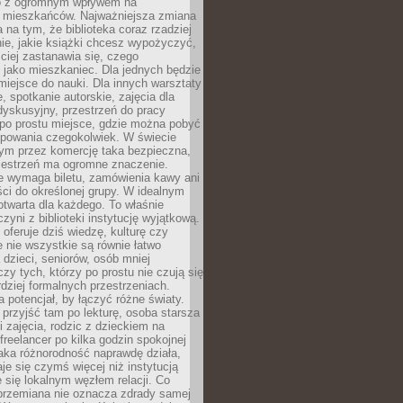
to z ogromnym wpływem na
 mieszkańców. Najważniejsza zmiana
 na tym, że biblioteka coraz rzadziej
ie, jakie książki chcesz wypożyczyć,
ciej zastanawia się, czego
 jako mieszkaniec. Dla jednych będzie
miejsce do nauki. Dla innych warsztaty
 spotkanie autorskie, zajęcia dla
 dyskusyjny, przestrzeń do pracy
 po prostu miejsce, gdzie można pobyć
upowania czegokolwiek. W świecie
m przez komercję taka bezpieczna,
zestrzeń ma ogromne znaczenie.
ie wymaga biletu, zamówienia kawy ani
ci do określonej grupy. W idealnym
otwarta dla każdego. To właśnie
zyni z biblioteki instytucję wyjątkową.
 oferuje dziś wiedzę, kulturę czy
e nie wszystkie są równie łatwo
 dzieci, seniorów, osób mniej
y tych, którzy po prostu nie czują się
dziej formalnych przestrzeniach.
a potencjał, by łączyć różne światy.
rzyjść tam po lekturę, osoba starsza
 zajęcia, rodzic z dzieckiem na
 freelancer po kilka godzin spokojnej
aka różnorodność naprawdę działa,
aje się czymś więcej niż instytucją
je się lokalnym węzłem relacji. Co
 przemiana nie oznacza zdrady samej