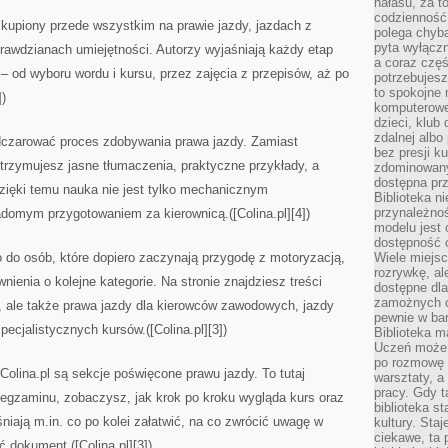
hałasu, za 
codzienność
 skupiony przede wszystkim na prawie jazdy, jazdach z
polega chyba
pyta wyłączn
rawdzianach umiejętności. Autorzy wyjaśniają każdy etap
a coraz częś
 od wyboru wordu i kursu, przez zajęcia z przepisów, aż po
potrzebujesz
to spokojne 
])
komputerowe,
dzieci, klub
zdalnej albo
odczarować proces zdobywania prawa jazdy. Zamiast
bez presji k
trzymujesz jasne tłumaczenia, praktyczne przykłady, a
zdominowany
dostępna pr
zięki temu nauka nie jest tylko mechanicznym
Biblioteka n
przynależnoś
domym przygotowaniem za kierownicą.([Colina.pl][4])
modelu jest 
dostępność c
 do osób, które dopiero zaczynają przygodę z motoryzacją,
Wiele miejsc
rozrywkę, al
nienia o kolejne kategorie. Na stronie znajdziesz treści
dostępne dla
zamożnych cz
, ale także prawa jazdy dla kierowców zawodowych, jazdy
pewnie w bar
cjalistycznych kursów.([Colina.pl][3])
Biblioteka m
Uczeń może p
po rozmowę i
Colina.pl są sekcje poświęcone prawu jazdy. To tutaj
warsztaty, a
pracy. Gdy t
 egzaminu, zobaczysz, jak krok po kroku wygląda kurs oraz
biblioteka st
niają m.in. co po kolei załatwić, na co zwrócić uwagę w
kultury. Sta
ciekawe, ta
 dokument.([Colina.pl][3])