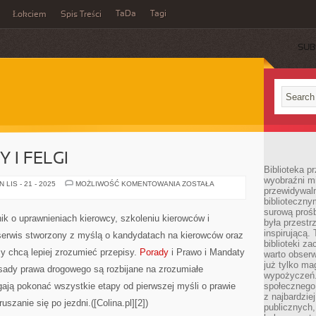
TaDa
Tagi
Łokciem
Spis Treści
SUB
 I FELGI
Biblioteka p
wyobraźni m
PORSCHE
LIS - 21 - 2025
MOŻLIWOŚĆ KOMENTOWANIA
ZOSTAŁA
przewidywaln
I
OPONY
biblioteczny
I
surową prośb
FELGI
k o uprawnieniach kierowcy, szkoleniu kierowców i
była przestr
inspirującą.
serwis stworzony z myślą o kandydatach na kierowców oraz
biblioteki z
y chcą lepiej zrozumieć przepisy.
Porady
i Prawo i Mandaty
warto obserw
już tylko m
asady prawa drogowego są rozbijane na zrozumiałe
wypożyczeń. 
ają pokonać wszystkie etapy od pierwszej myśli o prawie
społecznego,
z najbardzie
szanie się po jezdni.([Colina.pl][2])
publicznych,