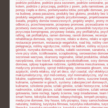
podróże poślubne
,
podróże poza sezonem
,
podróże senioralne
,
po
kotem
,
podróże z przyczepą
,
podróże z psem
,
pola namiotowe
,
p
pompy ciepła w domu
,
porównywarka lotów
,
porządki domowe
,
pos
na budowę
,
prawa pasażera
,
produkty bez glutenu
,
produkty bez l
produkty wegańskie
,
projekt ogrodu przydomowego
,
projektowani
światła
,
projekty domów nowoczesnych
,
projekty wnętrz
,
promy m
odbiorczy
,
przechowywanie
,
przeprawy promowe
,
przesadzanie ro
przetwory owocowe
,
przetwory warzywne
,
przewodniki turystyczn
przyczepa kempingowa
,
przyprawy świata
,
psy profilaktyka
,
psyc
rafting
,
rak profilaktyka
,
ramen domowy
,
ravioli domowe
,
recenzje 
rehabilitacja domowa
,
rejsy rzeczne
,
relaks w domu
,
relaks w ogr
restauracje premium
,
restauracje wegańskie
,
road trip
,
rośliny cie
pielęgnacja
,
rośliny egzotyczne
,
rośliny na balkon
,
rośliny oczysz
górskie
,
rozrywka domowa
,
rzeźba
,
sałatki sezonowe
,
sanatoria
,
vivre przy stole
,
ściółkowanie
,
scrapbooking
,
serowarstwo domow
sezonowe warzywa
,
skanseny regionalne
,
skład produktów
,
skład
narzędziowa
,
slow travel
,
śniadania wysokobiałkowe
,
sosy domo
domowa
,
spływy kajakowe rodzinne
,
spółdzielnia mieszkaniowa
,
medyczny przenośny
,
sprzęt trekkingowy
,
sterowanie głosem
,
sto
azjatycki
,
strefa relaksu
,
styl art deco
,
styl coastal
,
styl eklektyc
maksymalistyczny
,
styl mid-century
,
styl minimalistyczny
,
styl m
lokalne
,
suplementy diety
,
survival
,
sushi w domu
,
suszone kwiat
kulinarne
,
sylwester w górach
,
systemy zabezpieczeń domowych
kulinarne
,
szkolenie psów
,
szlaki górskie
,
szlaki historyczne
,
szla
nadmorskie
,
szlaki piesze
,
szlaki rowerowe rodzinne
,
szlaki winia
gotowania
,
tanie noclegi
,
tapety ścienne
,
targi śniadaniowe
,
team 
smart home
,
tekstylia domowe
,
telepsychologia
,
tempeh przepisy
medyczne domowe
,
tiny house
,
tofu przepisy
,
trasy samochodow
naturalny
,
trekking
,
turystyka filmowa
,
turystyka industrialna
,
tury
literacka
,
turystyka przyrodnicza
,
turystyka sakralna
,
ubezpieczen