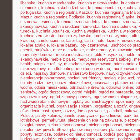
libańska
,
kuchnia marokańska
,
kuchnia meksykańska
,
kuchnia m
niemiecka
,
kuchnia niskobudżetowa
,
kuchnia orientalna
,
kuchnia 
portugalska
,
kuchnia regionalna Kaszub
,
kuchnia regionalna Małop
Mazur
,
kuchnia regionalna Podlasia
,
kuchnia regionalna Śląska
,
k
sezonowa jesienna
,
kuchnia sezonowa letnia
,
kuchnia sezonowa 
skandynawska
,
kuchnia śródziemnomorska
,
kuchnia studencka
,
turecka
,
kuchnia ukraińska
,
kuchnia węgierska
,
kuchnia wielkano
kuchnia zero waste
,
kuchnia żydowska
,
kuchnie na wymiar
,
kultu
kwietna
,
lamele ścienne
,
laser tag
,
last minute
,
łazienki nowocze
lokalne atrakcje
,
lokalne bazary
,
loty czarterowe
,
lunchbox do pra
energii
,
majówka
,
małe mieszkanie
,
małe remonty
,
malowanie meb
marynaty domowe
,
meble industrialne
,
meble klasyczne
,
meble m
skandynawskie
,
meble z palet
,
medycyna estetyczna zabiegi
,
me
health
,
miejskie rośliny
,
mieszkanie wynajmowane
,
mieszkanie z
mikrowyprawy
,
mindful eating
,
monitoring w domu
,
monitorowanie
dzieci
,
naprawy domowe
,
narciarstwo biegowe
,
nawyki żywieniow
nietolerancje pokarmowe
,
noclegi pet friendly
,
noclegi z jacuzzi
,
n
obiady budżetowe
,
obozy młodzieżowe
,
obserwacja ptaków
,
ochr
wodne
,
odbiór mieszkania
,
odnawianie drewna
,
odprawa online
,
od
seniorów
,
ogród deszczowy
,
ogród miejski
,
ogród na parapecie
,
og
wypoczynkowy
,
ogród zimowy pomysły
,
ogrzewanie ekologiczne
,
nad zwierzętami domowymi
,
opłaty administracyjne
,
opóźniony lot
organizacja kuchni
,
organizacja spiżarni
,
organizacja szafy
,
origa
oświetlenie nastrojowe
,
oszczędne ogrzewanie
,
paintball
,
pakowan
Polsce
,
palety kolorów
,
panele akustyczne
,
parki linowe
,
parki te
lotniskowe
,
permakultura
,
pieczenie chleba na zakwasie
,
pieczeni
bezglutenowe
,
piekarnictwo domowe
,
pielęgnacja bonsai
,
pielęgna
sukulentów
,
piwo kraftowe
,
planowanie posiłków
,
planowanie zaku
pobyty lecznicze
,
podatek od nieruchomości
,
podróż pociągiem
,
p
budżetowe
,
podróże edukacyjne
,
podróże kamperem
,
podróże kul