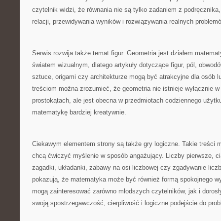
czytelnik widzi, że równania nie są tylko zadaniem z podręcznik
relacji, przewidywania wyników i rozwiązywania realnych problem
Serwis rozwija także temat figur. Geometria jest działem matemat
światem wizualnym, dlatego artykuły dotyczące figur, pól, obwodów,
sztuce, origami czy architekturze mogą być atrakcyjne dla osób l
treściom można zrozumieć, że geometria nie istnieje wyłącznie w 
prostokątach, ale jest obecna w przedmiotach codziennego użytk
matematykę bardziej kreatywnie.
Ciekawym elementem strony są także gry logiczne. Takie treści 
chcą ćwiczyć myślenie w sposób angażujący. Liczby pierwsze, ci
zagadki, układanki, zabawy na osi liczbowej czy zgadywanie licz
pokazują, że matematyka może być również formą spokojnego wy
mogą zainteresować zarówno młodszych czytelników, jak i dorosł
swoją spostrzegawczość, cierpliwość i logiczne podejście do pro