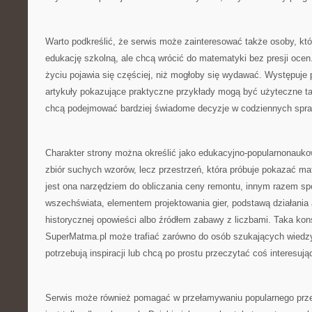
Warto podkreślić, że serwis może zainteresować także osoby, kt
edukację szkolną, ale chcą wrócić do matematyki bez presji oce
życiu pojawia się częściej, niż mogłoby się wydawać. Występuje 
artykuły pokazujące praktyczne przykłady mogą być użyteczne tak
chcą podejmować bardziej świadome decyzje w codziennych spr
Charakter strony można określić jako edukacyjno-popularnonaukow
zbiór suchych wzorów, lecz przestrzeń, która próbuje pokazać ma
jest ona narzędziem do obliczania ceny remontu, innym razem s
wszechświata, elementem projektowania gier, podstawą działania
historycznej opowieści albo źródłem zabawy z liczbami. Taka kon
SuperMatma.pl może trafiać zarówno do osób szukających wiedzy, 
potrzebują inspiracji lub chcą po prostu przeczytać coś interesują
Serwis może również pomagać w przełamywaniu popularnego prz