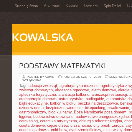
Archiwum
Google
Ta
Strona główna
Łokciem
Spis Treści
KOWALSKA
PODSTAWY MATEMATYKI
POSTED BY ADMIN
POSTED ON CZE - 9 - 2026
MOŻLIWOŚĆ K
WYŁĄCZONA
Tagi:
adopcje zwierząt
,
agroturystyka rodzinne
,
agroturystyka z 
zwierząt domowych
,
akcesoria ogrodowe
,
alarm domowy
,
alergie
apteczka turystyczna
,
aranżacja balkonu
,
aranżacja restauracji
,
a
aromaterapia domowa
,
astroturystyka
,
audioguide
,
automatyka d
bajki edukacyjne
,
balkon w bloku
,
beczka na deszczówkę
,
behawi
dzieci w domu
,
bezpieczne wiercenie
,
bikepacking
,
biwakowanie
,
gastronomiczny
,
blog kulinarny
,
Boże Narodzenie poza domem
,
b
lęgowe
,
budownictwo drewniane
,
budownictwo energooszczędne
,
caravaning
,
ceramika artystyczna
,
chirurgia rekonstrukcyjna
,
chor
ciasta domowe
,
cięcie drzew
,
cisza nocna
,
city break Europa
,
cit
coaching zdrowia
,
cold brew
,
cydr rzemieślniczy
,
czas wolny doro