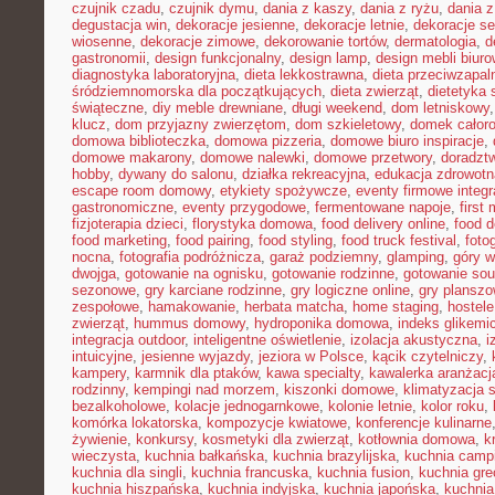
czujnik czadu
,
czujnik dymu
,
dania z kaszy
,
dania z ryżu
,
dania 
degustacja win
,
dekoracje jesienne
,
dekoracje letnie
,
dekoracje s
wiosenne
,
dekoracje zimowe
,
dekorowanie tortów
,
dermatologia
,
d
gastronomii
,
design funkcjonalny
,
design lamp
,
design mebli biur
diagnostyka laboratoryjna
,
dieta lekkostrawna
,
dieta przeciwzapal
śródziemnomorska dla początkujących
,
dieta zwierząt
,
dietetyka 
świąteczne
,
diy meble drewniane
,
długi weekend
,
dom letniskowy
klucz
,
dom przyjazny zwierzętom
,
dom szkieletowy
,
domek całor
domowa biblioteczka
,
domowa pizzeria
,
domowe biuro inspiracje
,
domowe makarony
,
domowe nalewki
,
domowe przetwory
,
doradzt
hobby
,
dywany do salonu
,
działka rekreacyjna
,
edukacja zdrowotn
escape room domowy
,
etykiety spożywcze
,
eventy firmowe integr
gastronomiczne
,
eventy przygodowe
,
fermentowane napoje
,
first
fizjoterapia dzieci
,
florystyka domowa
,
food delivery online
,
food d
food marketing
,
food pairing
,
food styling
,
food truck festival
,
foto
nocna
,
fotografia podróżnicza
,
garaż podziemny
,
glamping
,
góry w
dwojga
,
gotowanie na ognisku
,
gotowanie rodzinne
,
gotowanie sou
sezonowe
,
gry karciane rodzinne
,
gry logiczne online
,
gry planszo
zespołowe
,
hamakowanie
,
herbata matcha
,
home staging
,
hostele
zwierząt
,
hummus domowy
,
hydroponika domowa
,
indeks glikemi
integracja outdoor
,
inteligentne oświetlenie
,
izolacja akustyczna
,
i
intuicyjne
,
jesienne wyjazdy
,
jeziora w Polsce
,
kącik czytelniczy
,
kampery
,
karmnik dla ptaków
,
kawa specialty
,
kawalerka aranżacj
rodzinny
,
kempingi nad morzem
,
kiszonki domowe
,
klimatyzacja 
bezalkoholowe
,
kolacje jednogarnkowe
,
kolonie letnie
,
kolor roku
,
komórka lokatorska
,
kompozycje kwiatowe
,
konferencje kulinarne
żywienie
,
konkursy
,
kosmetyki dla zwierząt
,
kotłownia domowa
,
k
wieczysta
,
kuchnia bałkańska
,
kuchnia brazylijska
,
kuchnia camp
kuchnia dla singli
,
kuchnia francuska
,
kuchnia fusion
,
kuchnia gr
kuchnia hiszpańska
,
kuchnia indyjska
,
kuchnia japońska
,
kuchnia