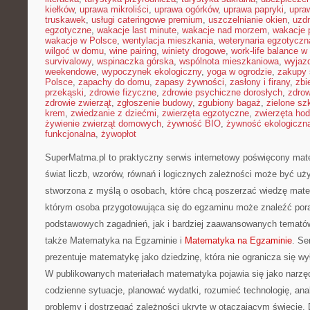
kiełków
,
uprawa mikroliści
,
uprawa ogórków
,
uprawa papryki
,
upra
truskawek
,
usługi cateringowe premium
,
uszczelnianie okien
,
uzd
egzotyczne
,
wakacje last minute
,
wakacje nad morzem
,
wakacje 
wakacje w Polsce
,
wentylacja mieszkania
,
weterynaria egzotyczn
wilgoć w domu
,
wine pairing
,
winiety drogowe
,
work-life balance 
survivalowy
,
wspinaczka górska
,
wspólnota mieszkaniowa
,
wyjazd
weekendowe
,
wypoczynek ekologiczny
,
yoga w ogrodzie
,
zakupy 
Polsce
,
zapachy do domu
,
zapasy żywności
,
zasłony i firany
,
zbi
przekąski
,
zdrowie fizyczne
,
zdrowie psychiczne dorosłych
,
zdrow
zdrowie zwierząt
,
zgłoszenie budowy
,
zgubiony bagaż
,
zielone sz
krem
,
zwiedzanie z dziećmi
,
zwierzęta egzotyczne
,
zwierzęta ho
żywienie zwierząt domowych
,
żywność BIO
,
żywność ekologiczna
funkcjonalna
,
żywopłot
SuperMatma.pl to praktyczny serwis internetowy poświęcony mat
świat liczb, wzorów, równań i logicznych zależności może być uż
stworzona z myślą o osobach, które chcą poszerzać wiedzę mat
którym osoba przygotowująca się do egzaminu może znaleźć por
podstawowych zagadnień, jak i bardziej zaawansowanych temat
także Matematyka na Egzaminie i
Matematyka na Egzaminie
. Se
prezentuje matematykę jako dziedzinę, która nie ogranicza się wył
W publikowanych materiałach matematyka pojawia się jako narzę
codzienne sytuacje, planować wydatki, rozumieć technologię, an
problemy i dostrzegać zależności ukryte w otaczającym świecie.