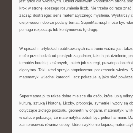
jest tylko dla wybranych. Dzięki ciekawym kontekstom strona po
krok w stronę lepszego rozumienia liczb. Nie trzeba od razu znać
zacząć dostrzegać sens matematycznego myślenia. Wystarczy c
cierpliwości i dobrze podany temat. SuperMatma.pl może być wła
pomaga rozpocząć lub kontynuować tę drogę.
W opisach i artykułach publikowanych na stronie ważna jest także
może przechodzić od prostych zagadnień, takich jak dzielenie, pro
tematów bardziej złożonych, takich jak szeregi, prawdopodobieństw
algorytmy. Taki układ sprzyja stopniowemu poszerzaniu wiedzy. 
matematyki w jednej kategorii, lecz pokazuje ją jako sieć powiąza
SuperMatma.pl to także dobre miejsce dla osób, które lubią odkr
kulturą, sztuką i historią. Liczby, proporcje, symetrie i wzory są o
dotyczące złotego podziału, geometrii w origami, matematyki w lit
w sztuce pokazują, że matematyka potrafi być pełna harmonii. D
zainteresować również osoby, które zwykle nie kojarzą matematyk