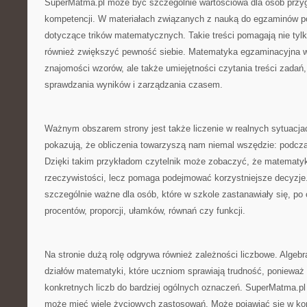
SuperMatma.pl może być szczególnie wartościowa dla osób przyg
kompetencji. W materiałach związanych z nauką do egzaminów po
dotyczące trików matematycznych. Takie treści pomagają nie tylk
również zwiększyć pewność siebie. Matematyka egzaminacyjna 
znajomości wzorów, ale także umiejętności czytania treści zadań,
sprawdzania wyników i zarządzania czasem.
Ważnym obszarem strony jest także liczenie w realnych sytuacjach
pokazują, że obliczenia towarzyszą nam niemal wszędzie: podcz
Dzięki takim przykładom czytelnik może zobaczyć, że matematyk
rzeczywistości, lecz pomaga podejmować korzystniejsze decyzje.
szczególnie ważne dla osób, które w szkole zastanawiały się, po 
procentów, proporcji, ułamków, równań czy funkcji.
Na stronie dużą rolę odgrywa również zależności liczbowe. Algeb
działów matematyki, które uczniom sprawiają trudność, ponieważ
konkretnych liczb do bardziej ogólnych oznaczeń. SuperMatma.pl 
może mieć wiele życiowych zastosowań. Może pojawiać się w kon