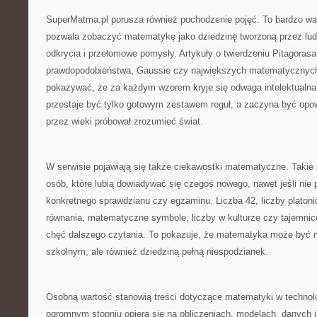
SuperMatma.pl porusza również pochodzenie pojęć. To bardzo wa
pozwala zobaczyć matematykę jako dziedzinę tworzoną przez ludzi
odkrycia i przełomowe pomysły. Artykuły o twierdzeniu Pitagorasa,
prawdopodobieństwa, Gaussie czy największych matematyczny
pokazywać, że za każdym wzorem kryje się odwaga intelektualn
przestaje być tylko gotowym zestawem reguł, a zaczyna być opow
przez wieki próbował zrozumieć świat.
W serwisie pojawiają się także ciekawostki matematyczne. Takie m
osób, które lubią dowiadywać się czegoś nowego, nawet jeśli nie 
konkretnego sprawdzianu czy egzaminu. Liczba 42, liczby platonic
równania, matematyczne symbole, liczby w kulturze czy tajemn
chęć dalszego czytania. To pokazuje, że matematyka może być n
szkolnym, ale również dziedziną pełną niespodzianek.
Osobną wartość stanowią treści dotyczące matematyki w technol
ogromnym stopniu opiera się na obliczeniach, modelach, danych i