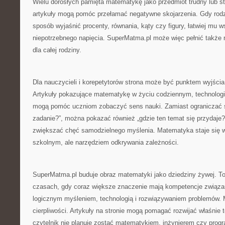
Wielu dorosłych pamięta matematykę jako przedmiot trudny lub st
artykuły mogą pomóc przełamać negatywne skojarzenia. Gdy rodzi
sposób wyjaśnić procenty, równania, kąty czy figury, łatwiej mu 
niepotrzebnego napięcia. SuperMatma.pl może więc pełnić także 
dla całej rodziny.
Dla nauczycieli i korepetytorów strona może być punktem wyjści
Artykuły pokazujące matematykę w życiu codziennym, technologii,
mogą pomóc uczniom zobaczyć sens nauki. Zamiast ograniczać si
zadanie?”, można pokazać również „gdzie ten temat się przydaje?
zwiększać chęć samodzielnego myślenia. Matematyka staje się w
szkolnym, ale narzędziem odkrywania zależności.
SuperMatma.pl buduje obraz matematyki jako dziedziny żywej. T
czasach, gdy coraz większe znaczenie mają kompetencje związan
logicznym myśleniem, technologią i rozwiązywaniem problemów.
cierpliwości. Artykuły na stronie mogą pomagać rozwijać właśnie t
czytelnik nie planuje zostać matematykiem, inżynierem czy progr