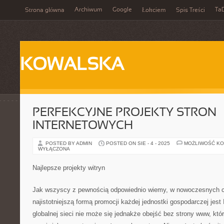
Archiwum
Google
Ta
Strona główna
Łokciem
Spis Treści
KOWALSKA
PERFEKCYJNE PROJEKTY STRON
INTERNETOWYCH
POSTED BY ADMIN
POSTED ON SIE - 4 - 2025
MOŻLIWOŚĆ K
WYŁĄCZONA
Najlepsze projekty witryn
Jak wszyscy z pewnością odpowiednio wiemy, w nowoczesnych 
najistotniejszą formą promocji każdej jednostki gospodarczej jest 
globalnej sieci nie może się jednakże obejść bez strony www, któr