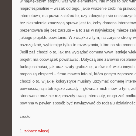
w największym stopniu ważnym elementem. Nie może to być wit
nieprofesjonalnie – wszak od tego, jakie wrażenie zrobi na prawd
internetowa, ma prawo zależeć to, czy zdecyduje się on skorzyst
też niezmiernie znaczącą sprawą jest to, żeby domena internet
prezentowała się bez zarzutu – a to zaś w największej mierze zal
jakiego projektu powstanie. W związku z tym, na zarysie strony
oszczędzać, wybierając tylko te rozwiązania, które na sto proce
Jeśli zaś chodzi o to, jak ma wyglądać domena www, istnieje wiel
projekt ma obowiązek powstawać. Dotyczą one zarówno rozplan
funkcjonalności, jak oraz szaty graficznej, a również wielu innych
proponują eksperci – firma msweb.info.pl, która gorąco zaprasza 
chodzi o to, w jakiej kolorystyce musimy utrzymać domenę intern
pewnością najistotniejsze zasady – główna z nich mówi o tym, że
stonowane oraz nie rozpraszały uwagi internauty, druga zaś podkr
powinna w pewien sposób być nawiązywać do rodzaju działalności
źródło:
———————————
1.
zobacz więcej