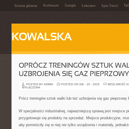
Archiwum
Google
Ta
Strona główna
Łokciem
Spis Treści
KOWALSKA
OPRÓCZ TRENINGÓW SZTUK WAL
UZBROJENIA SIĘ GAZ PIEPRZOWY
POSTED BY ADMIN
POSTED ON SIE - 20 - 2025
MOŻLIWOŚĆ 
WYŁĄCZONA
Prócz treningów sztuk walki lub też uzbrojenia się gaz pieprzowy
W specjalności industrialnej, najważniejszą sprawą jest miejsce p
przygotowuje się produkty na sprzedaż. Miejsce produkcyjne, musi
aby pomieściły się w niej nie tylko urządzenia i materiały, jednak