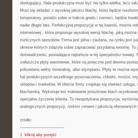
obsługujący. Hala produkcyjna musi być nie tylko wielka, lecz ta
Musi się składać z wysokiej jakości blachy, która będzie niezłom
temperatury, poradzi sobie w trakcie gradu i zamieci, będzie trwał
nader długie lata. Perfekcyjną propozycję w tej kwestii, można o
internetowej
, która proponuje wysokiej wersji blachę, jaką moż
rozlicznych sposobów. Firma jest pilna i zaufana, na rynku jest ju
okresie których zdążyła sobie zapracować przydatną renomę. To 
doświadczeniu, posiadająca najtańsze w tej specjalności towary.
zwłaszcza płyty warstwowe, które są poręczne pod dwoma postac
poliuretanu wełny mineralnej, albo styropianu. Płyty te można w
hal produkcyjnych wszelkiego przeznaczenia, chłodni, mroźni, m
sklepów i marketów. W ofercie firmy znajduje się również usługa,
blacharską. Wykonuje też malowanie proszkowe blach ocynkowan
specjalne życzenie klienta. To niespotykana propozycja, wyróżniaj
analogicznych propozycji, niskimi cenami i jakością oferowanych 
źródło:
———————————
1.
kliknij aby przejść